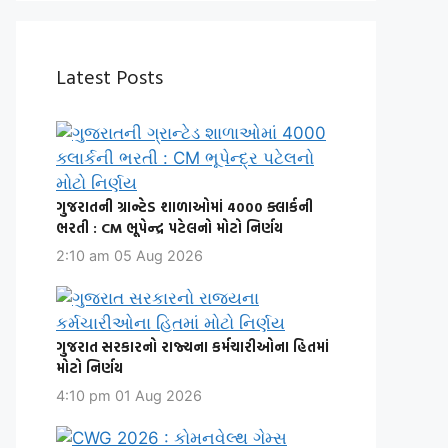
Latest Posts
ગુજરાતની ગ્રાન્ટેડ શાળાઓમાં 4000 ક્લાર્કની
ભરતી : CM ભૂપેન્દ્ર પટેલનો મોટો નિર્ણય
2:10 am
05 Aug 2026
ગુજરાત સરકારનો રાજ્યના કર્મચારીઓના હિતમાં
મોટો નિર્ણય
4:10 pm
01 Aug 2026