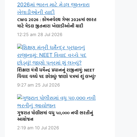
CWG 2026 : કોમનવેલ્થ ગેમ્સ 2026માં ભારત
માટે મેડલ જીતનારા ખેલાડીઓની યાદી
12:25 am
28 Jul 2026
શિક્ષણ મંત્રી ધર્મેન્દ્ર પ્રધાનનું રાજીનામું: NEET
વિવાદ વચ્ચે પદ છોડ્યું! જાણો પત્રમાં શું લખ્યું?
9:27 am
25 Jul 2026
ગુજરાત પોલીસમાં વધુ ૫૦,૦૦૦ નવી ભરતીનું
આયોજન
2:19 am
10 Jul 2026