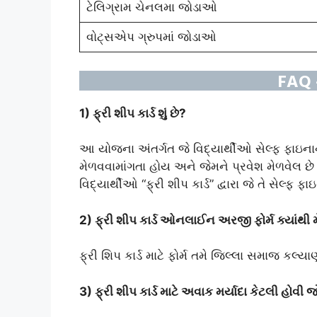
ટેલિગ્રામ ચેનલમા જોડાઓ
વોટ્સએપ ગ્રુપમાં જોડાઓ
FAQ – 
1) ફ્રી શીપ કાર્ડ શું છે?
આ યોજના અંતર્ગત જે વિદ્યાર્થીઓ સેલ્ફ ફાઇનાન્સ
મેળવવામાંગતા હોય અને જેમને પ્રવેશ મેળવેલ 
વિદ્યાર્થીઓ “ફ્રી શીપ કાર્ડ” દ્વારા જે તે સેલ્
2) ફ્રી શીપ કાર્ડ ઓનલાઈન અરજી ફોર્મ ક્યાંથી મ
ફ્રી શિપ કાર્ડ માટે ફોર્મ તમે જિલ્લા સમાજ કલ્
3)
ફ્રી શીપ
કાર્ડ માટે અવાક મર્યાદા કેટલી હો