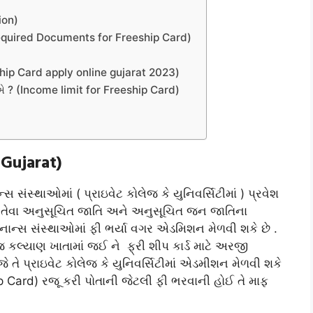
ion)
 :(Required Documents for Freeship Card)
eeship Card apply online gujarat 2023)
ોઈએ ? (Income limit for Freeship Card)
d Gujarat)
 સંસ્થાઓમાં ( પ્રાઇવેટ કોલેજ કે યુનિવર્સિટીમાં ) પ્રવેશ
છે તેવા અનુસૂચિત જાતિ અને અનુસૂચિત જન જાતિના
ફ ફાઇનાન્સ સંસ્થાઓમાં ફી ભર્યા વગર એડમિશન મેળવી શકે છે .
કલ્યાણ ખાતામાં જઈ ને ફ્રી શીપ કાર્ડ માટે અરજી
ી જે તે પ્રાઇવેટ કોલેજ કે યુનિવર્સિટીમાં એડમીશન મેળવી શકે
hip Card) રજૂ કરી પોતાની જેટલી ફી ભરવાની હોઈ તે માફ