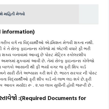
વિશે માહિતી મેળવો
rd information)
ીતે ગરીબ વર્ગ ના વિદ્યાર્થીઓ એડમિશન મેળવી શકતા નથી.
કે તે સેલ્ફ ફાઇનાન્સ કોલેજો માં એટલી વધારે ફી ભરી
 શક્ય બનાવામાં આવ્યું છે પોસ્ટ મેટ્રિક સ્કોલરશીપ
અમલમાં મુકવામાં આવી છે. તેમાં સેલ્ફ ફાઇનાન્સ કોલેજો
બાળકો આસાની થી ફી ભર્યા વગર જ ફ્રી શિપ કાર્ડ
ે સારી રીતે અભ્યાસ કરી શકે છે. ભારત સરકાર ની પોસ્ટ
તા વિદ્યાર્થીઓ ફ્રી શીપ કાર્ડ નો લાભ લઇ શકે છે.ફ્રી
ર્ષિક આવક મર્યાદા રૂ . ૨.૫૦ લાખ સુધીની હોવી જરૂરી છે .
ી દસ્તાવેજો :(Required Documents for