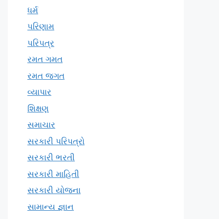
ધર્મ
પરિણામ
પરિપત્ર
રમત ગમત
રમત જગત
વ્યાપાર
શિક્ષણ
સમાચાર
સરકારી પરિપત્રો
સરકારી ભરતી
સરકારી માહિતી
સરકારી યોજના
સામાન્ય જ્ઞાન