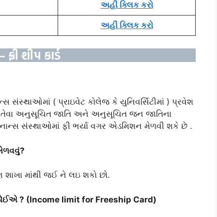
અહીં ક્લિક કરો
અહીં ક્લિક કરો
ફ્રી શીપ કાર્ડ
 સંસ્થાઓમાં ( પ્રાઇવેટ કોલેજ કે યુનિવર્સિટીમાં ) પ્રવેશ
છે તેવા અનુસૂચિત જાતિ અને અનુસૂચિત જન જાતિના
ફ ફાઇનાન્સ સંસ્થાઓમાં ફી ભર્યા વગર એડમિશન મેળવી શકે છે .
ેળવવું?
યાણ શાખા માંથી જઈ ને લઇ શકો છો.
વી જોઈએ ? (Income limit for Freeship Card)