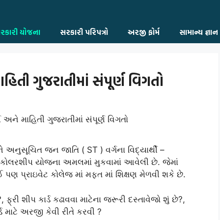
રકારી યોજના
સરકારી પરિપત્રો
અરજી ફોર્મ
સામાન્ય જ્ઞાન
માહિતી ગુજરાતીમાં સંપૂર્ણ વિગતો
 અનુસૂચિત જન જાતિ ( ST ) વર્ગના વિદ્યાર્થી –
 સ્કોલરશીપ યોજના અમલમાં મુકવામાં આવેલી છે. જેમાં
ઈ પણ પ્રાઇવેટ કોલેજ માં મફત માં શિક્ષણ મેળવી શકે છે.
 ફ્રી શીપ કાર્ડ કઢાવવા માટેના જરૂરી દસ્તાવેજો શું છે?,
ાર્ડ માટે અરજી કેવી રીતે કરવી ?