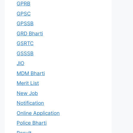
GPRB
GPSC
GPSSB
GRD Bharti
GSRTC
GSSSB
JIO
MDM Bharti
Merit List
New Job
Notification
Online Application
Police Bharti
Result