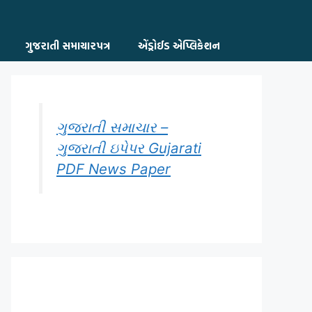
ગુજરાતી સમાચારપત્ર
એંડ્રોઈડ એપ્લિકેશન
ગુજરાતી સમાચાર –
ગુજરાતી ઇપેપર Gujarati
PDF News Paper