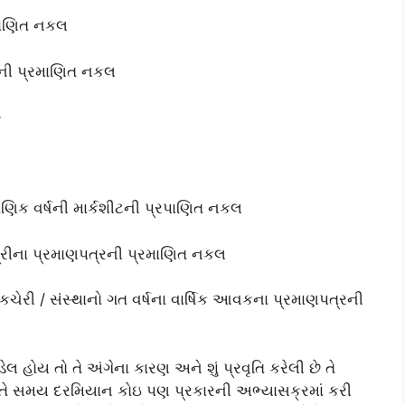
માણિત નકલ
નાની પ્રમાણિત નકલ
}
ણિક વર્ષની માર્કશીટની પ્રપાણિત નકલ
શ્રીના પ્રમાણપત્રની પ્રમાણિત નકલ
તો કચેરી / સંસ્થાનો ગત વર્ષના વાર્ષિક આવકના પ્રમાણપત્રની
લ હોય તો તે અંગેના કારણ અને શું પ્રવૃતિ કરેલી છે તે
તો તે સમય દરમિયાન કોઇ પણ પ્રકારની અભ્યાસક્રમાં કરી