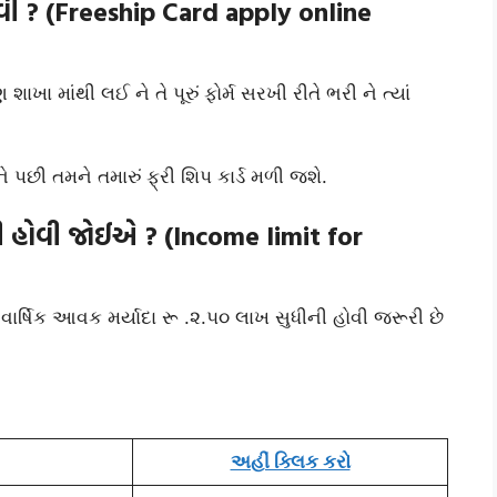
 કરવી ? (Freeship Card apply online
શાખા માંથી લઈ ને તે પૂરું ફોર્મ સરખી રીતે ભરી ને ત્યાં
 પછી તમને તમારું ફ્રી શિપ કાર્ડ મળી જશે.
ેટલી હોવી જોઈએ ? (Income limit for
ની વાર્ષિક આવક મર્યાદા રૂ .૨.૫૦ લાખ સુધીની હોવી જરૂરી છે
અહીં ક્લિક કરો