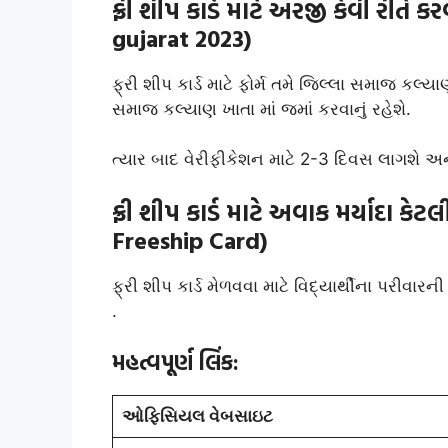
ફ્રી શીપ કાર્ડ માટે અરજી કેવી રીતે
gujarat 2023)
ફ્રી શીપ કાર્ડ માટે ફોર્મ તમે જિલ્લા સમાજ કલ્યાણ 
સમાજ કલ્યાણ ખાતા માં જમાં કરવાનું રહેશે.
ત્યાર બાદ વેરીફીકેશન માટે 2-3 દિવસ લાગશે અને
ફ્રી શીપ કાર્ડ માટે અવાક મર્યાદા ક
Freeship Card)
ફ્રી શીપ કાર્ડ મેળવવા માટે વિદ્યાર્થીના પરીવાર
.
મહત્વપૂર્ણ લિંક:
ઓફિસિયલ વેબસાઇટ