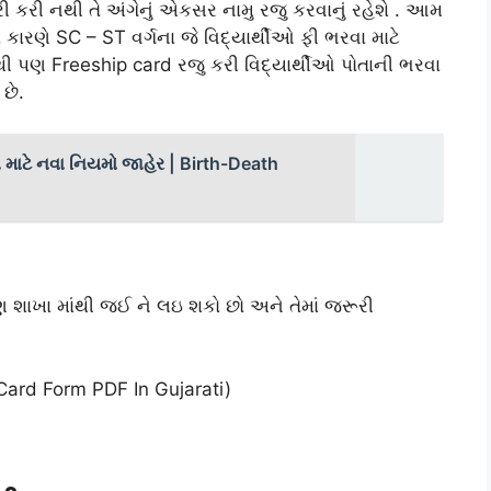
રી કરી નથી તે અંગેનું એકસર નામુ રજુ કરવાનું રહેશે . આમ
 કારણે SC – ST વર્ગના જે વિદ્યાર્થીઓ ફી ભરવા માટે
 પણ Freeship card રજુ કરી વિદ્યાર્થીઓ પોતાની ભરવા
છે.
 માટે નવા નિયમો જાહેર | Birth-Death
યાણ શાખા માંથી જઈ ને લઇ શકો છો અને તેમાં જરૂરી
p Card Form PDF In Gujarati)