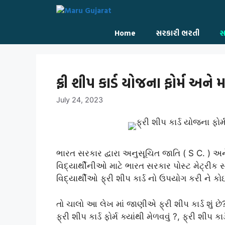
Skip
to
content
Home
સરકારી ભરતી
સ
ફ્રી શીપ કાર્ડ યોજના ફોર્મ અને 
July 24, 2023
ભારત સરકાર દ્વારા અનુસૂચિત જાતિ ( S C. ) અને
વિદ્યાર્થીનીઓ માટે ભારત સરકાર પોસ્ટ મેટ્રીક
વિદ્યાર્થીઓ ફ્રી શીપ કાર્ડ નો ઉપયોગ કરી ને કો
તો ચાલો આ લેખ માં જાણીએ ફ્રી શીપ કાર્ડ શું છે?,
ફ્રી શીપ કાર્ડ ફોર્મ ક્યાંથી મેળવવું ?, ફ્રી શીપ ક