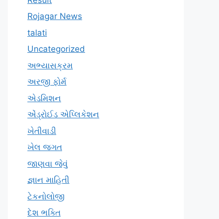
Rojagar News
talati
Uncategorized
અભ્યાસક્રમ
અરજી ફોર્મ
એડમિશન
એંડ્રોઈડ એપ્લિકેશન
ખેતીવાડી
ખેલ જગત
જાણવા જેવું
જ્ઞાન માહિતી
ટેકનોલોજી
દેશ ભક્તિ