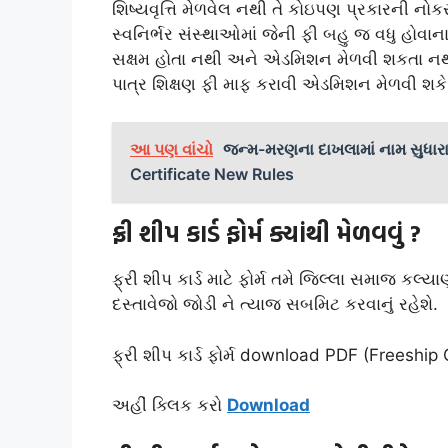
શિષ્યવૃત્તિ મેળવેલ નથી તે કોઇપણ પ્રકારની નોક
સ્વનિર્ભર સંસ્થાઓમાં જેની ફી બહુ જ વધુ હોવાના
સક્ષમ હોતા નથી અને એડમિશન મેળવી શકતા નથી
પાત્ર શિક્ષણ ફી માફ કરાવી એડમિશન મેળવી શકે 
આ પણ વાંચો
જન્મ-મરણના દાખલામાં નામ સુધારા
Certificate New Rules
ફ્રી શીપ કાર્ડ ફોર્મ ક્યાંથી મેળવવું ?
ફ્રી શીપ કાર્ડ માટે ફોર્મ તમે જિલ્લા સમાજ કલ્
દસ્તાવેજો જોડી ને ત્યાજ સબમિટ કરવાનું રહેશે.
ફ્રી શીપ કાર્ડ ફોર્મ download PDF (Freeshi
અહીં ક્લિક કરો
Download