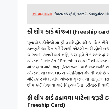
આ પણ વાંચો
રેશનકાર્ડ ફોર્મ, જરૂરી ડોક્યુમેન્ટ 
ફ્રી શીપ કાર્ડ યોજના (Freeship ca
પ્રાઇવેટ કોલેજો માં ફી વધારે હોવાથી આર્થિક ર
કારણકે આર્થિક પરિસ્થિથી એટલી સારી હોતી નથી 
અભ્યાસ કરાવી શકે નહિ. પણ હવે તે સરકાર દ્વારા
યોજના ” અંતર્ગત ” Freeship card ” ની યોજના 
માં ભણવા માટે અનુસૂચિત જતી અને જનજાતિ ના 
યોજના નો લાભ લઇ ને એડમિશન મેળવી શકે છે અન
મેટ્રિક સ્કોલરશીપ યોજના મુજબ ના પાત્રતા ધરાવ
શીપ કાર્ડ મેળવવા માટે વિદ્યાર્થીના પરીવારની વા
ફ્રી શીપ કાર્ડ કઢાવવા માટેના જરૂર
Freeship Card)