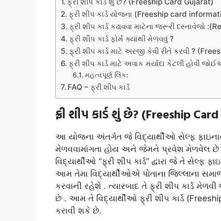
ફ્રી શીપ કાર્ડ શું છે? (Freeship Card Gujarat)
ફ્રી શીપ કાર્ડ યોજના (Freeship card informat
ફ્રી શીપ કાર્ડ કઢાવવા માટેના જરૂરી દસ્તાવેજો
ફ્રી શીપ કાર્ડ ફોર્મ ક્યાંથી મેળવવું ?
ફ્રી શીપ કાર્ડ માટે અરજી કેવી રીતે કરવી ? (Fr
ફ્રી શીપ કાર્ડ માટે અવાક મર્યાદા કેટલી હોવી જ
મહત્વપૂર્ણ લિંક:
FAQ – ફ્રી શીપ કાર્ડ
ફ્રી શીપ કાર્ડ શું છે? (Freeship Car
આ યોજના અંતર્ગત જે વિદ્યાર્થીઓ સેલ્ફ ફાઇનાન્સ
મેળવવામાંગતા હોય અને જેમને પ્રવેશ મેળવેલ 
વિદ્યાર્થીઓ “ફ્રી શીપ કાર્ડ” દ્વારા જે તે સેલ્
આમ તેમા વિદ્યાર્થીઓએ પોતાના જિલ્લાના સમાજ 
કરવાની રહેશે . ત્યારબાદ તે ફ્રી શીપ કાર્ડ મેળવ
છે . આમ તે વિદ્યાર્થીઓ ફ્રી શીપ કાર્ડ (Frees
કરાવી શકે છે.