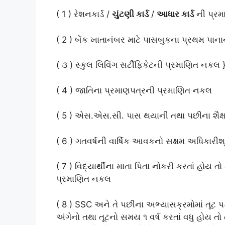
( 1 ) રેશનકાર્ડ /
ચુંટણી કાર્ડ
/
આધાર કાર્ડ
ની પ્ર
( 2 ) બેંક ખાતાનંબર માટે પાસબુકના પ્રથમ પા
( ૩ ) સ્કુલ લિવિંગ સર્ટીફિકેટની પ્રમાણિત નકલ 
( 4 ) જાતિના પ્રમાણપત્રની પ્રમાણિત નકલ
( 5 ) એસ.એસ.સી. પાસ થયાની તથા પછીના શૈક્ષ
( 6 ) ગતવર્ષની વાર્ષિક આવકનો સક્ષમ અધિકારી
( 7 ) વિદ્યાર્થીના માતા પિતા નોકરી કરતાં હોય 
પ્રમાણિત નકલ
( 8 ) SSC અને તે પછીના અભ્યાસક્રમોમાં તૂટ પડે
અંગેનો તથા તૂટનો સમય ૧ વર્ષ કરતાં વધુ હોય 