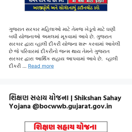
ગુજરાત સરકાર મહિલાઓ માટે તેમજ ખેડૂતો માટે ઘણી
બધી યોજનાઓ અમલમાં મૂકવામાં આવે છે. ગુજરાત
સરકાર દ્વારા વ્હાલી દીકરી યોજના શરૂ કરવામાં આવેલી
છે જે પરિવારમાં દીકરીનો જન્મ થાય તેમને ગુજરાત
સરકાર દ્વારા આર્થિક સહાય આપવામાં આવે છે. વ્હાલી
દીકરી …
Read more
શિક્ષણ સહાય યોજના | Shikshan Sahay
Yojana @bocwwb.gujarat.gov.in