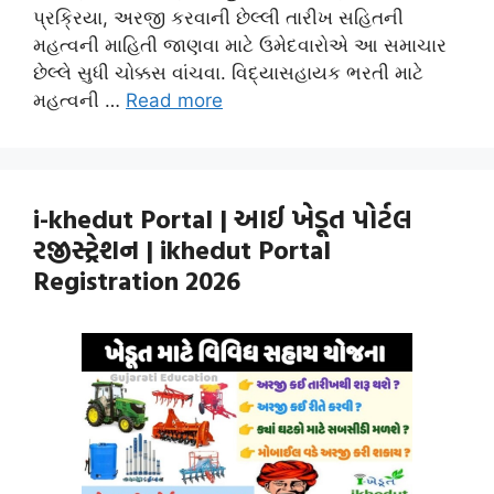
પ્રક્રિયા, અરજી કરવાની છેલ્લી તારીખ સહિતની
મહત્વની માહિતી જાણવા માટે ઉમેદવારોએ આ સમાચાર
છેલ્લે સુધી ચોક્કસ વાંચવા. વિદ્યાસહાયક ભરતી માટે
મહત્વની …
Read more
i-khedut Portal | આઈ ખેડૂત પોર્ટલ
રજીસ્ટ્રેશન | ikhedut Portal
Registration 2026