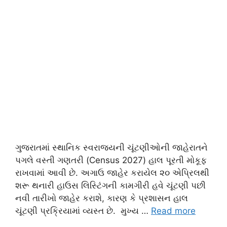
ગુજરાતમાં સ્થાનિક સ્વરાજ્યની ચૂંટણીઓની જાહેરાતને
પગલે વસ્તી ગણતરી (Census 2027) હાલ પૂરતી મોકૂફ
રાખવામાં આવી છે. અગાઉ જાહેર કરાયેલ ૨૦ એપ્રિલથી
શરૂ થનારી હાઉસ લિસ્ટિંગની કામગીરી હવે ચૂંટણી પછી
નવી તારીખો જાહેર કરાશે, કારણ કે પ્રશાસન હાલ
ચૂંટણી પ્રક્રિયામાં વ્યસ્ત છે. મુખ્ય …
Read more