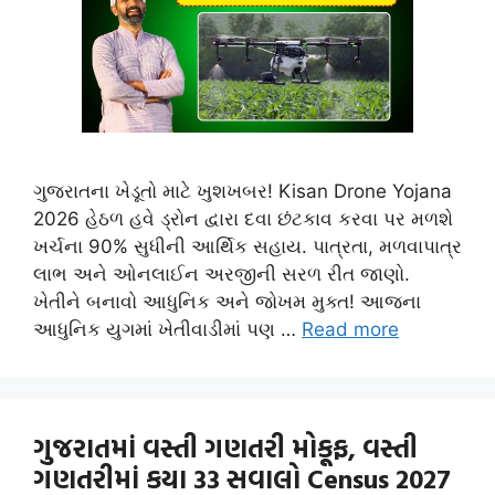
ગુજરાતના ખેડૂતો માટે ખુશખબર! Kisan Drone Yojana
2026 હેઠળ હવે ડ્રોન દ્વારા દવા છંટકાવ કરવા પર મળશે
ખર્ચના 90% સુધીની આર્થિક સહાય. પાત્રતા, મળવાપાત્ર
લાભ અને ઓનલાઈન અરજીની સરળ રીત જાણો.
ખેતીને બનાવો આધુનિક અને જોખમ મુક્ત! આજના
આધુનિક યુગમાં ખેતીવાડીમાં પણ …
Read more
ગુજરાતમાં વસ્તી ગણતરી મોકૂફ, વસ્તી
ગણતરીમાં કયા 33 સવાલો Census 2027