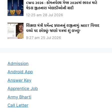
CWG 2026 : કોમનવેલ્થ ગેમ્સ 2026માં ભારત માટે
મેડલ જીતનારા ખેલાડીઓની યાદી
12:25 am
28 Jul 2026
શિક્ષણ મંત્રી ધર્મેન્દ્ર પ્રધાનનું રાજીનામું: NEET વિવાદ
વચ્ચે પદ છોડ્યું! જાણો પત્રમાં શું લખ્યું?
9:27 am
25 Jul 2026
Admission
Android App
Answer Key
Apprentice Job
Army Bharti
Call Letter