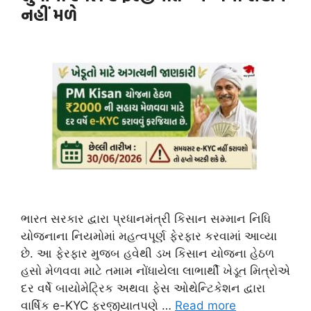
નહીં મળે
ભારત સરકાર દ્વારા પ્રધાનમંત્રી કિસાન સમ્માન નિધિ
યોજનાના નિયમોમાં મહત્વપૂર્ણ ફેરફાર કરવામાં આવ્યા
છે. આ ફેરફાર મુજબ હવેથી ડખ કિસાન યોજના હેઠળ
હસો મેળવવા માટે તમામ નોંધાયેલા લાભાર્થી ખેડૂત મિત્રોએ
દર વર્ષે બાયોમેટ્રિક અથવા ફેસ ઓથેન્ટિકેશન દ્વારા
વાર્ષિક e-KYC ફરજીયાતપણે …
Read more