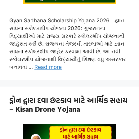
Gyan Sadhana Scholarship Yojana 2026 | જ્ઞાન
સાધના સ્કોલરશીપ યોજના 2026: ગુજરાતના
વિદ્યાર્થીઓ માટે રાજ્ય સરકારે સ્કોલરશીપ યોજનાની
જાહેરાત કરી છે. રાજ્યના તેજસ્વી તારલાઓ માટે જ્ઞાન
સાધના સ્કોલરશીપ જાહેર કરવામાં આવી છે. આ નવી
સ્કોલરશીપ યોજનાથી વિદ્યાર્થીનું શિક્ષણ વધુ અસરકાર
બનાવવા …
Read more
ડ્રોન દ્વારા દવા છંટકાવ માટે આર્થિક સહાય
– Kisan Drone Yojana