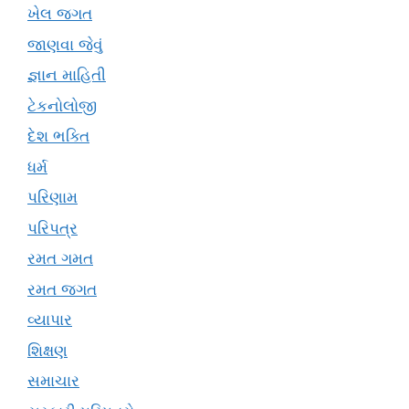
ખેલ જગત
જાણવા જેવું
જ્ઞાન માહિતી
ટેકનોલોજી
દેશ ભક્તિ
ધર્મ
પરિણામ
પરિપત્ર
રમત ગમત
રમત જગત
વ્યાપાર
શિક્ષણ
સમાચાર