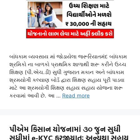
બાંધકામ વ્યવસાય માં જોડાયેલા જરૂરિયાતમંદ બાંધકામ
શ્રમિકો ના બાળકો પ્રાથમિક શાળાથી શરૂ કરીને ઉચ્‍ચ
શિક્ષણ (પી.એચ.ડી) સુધી ગુજરાત મકાન અને બાંધકામ
શ્રમયોગી કલ્યાણ બોર્ડ દ્વારા શિક્ષણ સહાય પૂરી પાડવા
માટે આ શ્રમયોગી શિક્ષણ સહાય સહાય યોજના શરૂ
કરવામાં આવી છે. આ …
Read more
પીએમ કિસાન યોજનામાં ૩૦ જુન સુધી
સુધીમાં e-KYC ફરજીયાતઃ અન્યથા સહાય