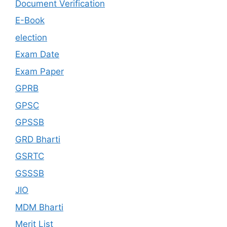
Document Verification
E-Book
election
Exam Date
Exam Paper
GPRB
GPSC
GPSSB
GRD Bharti
GSRTC
GSSSB
JIO
MDM Bharti
Merit List