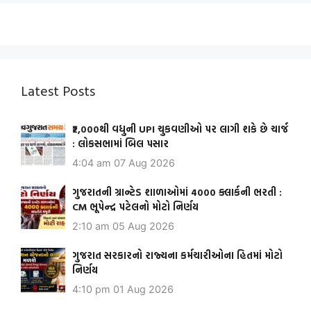
Latest Posts
₹2,000થી વધુની UPI ચુકવણીઓ પર લાગી શકે છે ચાર્જ
: લોકસભામાં બિલ પસાર
4:04 am
07 Aug 2026
ગુજરાતની ગ્રાન્ટેડ શાળાઓમાં 4000 ક્લાર્કની ભરતી :
CM ભૂપેન્દ્ર પટેલનો મોટો નિર્ણય
2:10 am
05 Aug 2026
ગુજરાત સરકારનો રાજ્યના કર્મચારીઓના હિતમાં મોટો
નિર્ણય
4:10 pm
01 Aug 2026