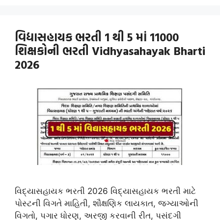
વિદ્યાસહાયક ભરતી 1 થી 5 માં 11000
શિક્ષકોની ભરતી Vidhyasahayak Bharti
2026
વિદ્યાસહાયક ભરતી 2026 વિદ્યાસહાયક ભરતી માટે
પોસ્ટની વિગતે માહિતી, શૌક્ષણિક લાયકાત, જગ્યાઓની
વિગતો, પગાર ધોરણ, અરજી કરવાની રીત, પસંદગી