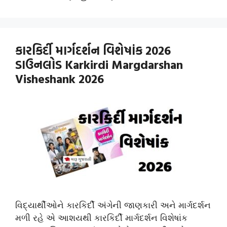
કારકિર્દી માર્ગદર્શન વિશેષાંક 2026
ડાઉનલોડ Karkirdi Margdarshan
Visheshank 2026
વિદ્યાર્થીઓને કારકિર્દી અંગેની જાણકારી અને માર્ગદર્શન
મળી રહે એ આશયથી કારકિર્દી માર્ગદર્શન વિશેષાંક