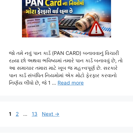
જો તમે નવું પાન કાર્ડ (PAN CARD) બનાવવાનું વિચારી
રહ્યા છો અથવા ભવિષ્યમાં તમારે પાન કાર્ડ બનાવવું છે, તો
આ સમાચાર તમારા માટે ખૂબ જ મહત્ત્વપૂર્ણ છે. સરકારે
પાન કાર્ડ સંબંધિત નિયમોમાં એક મોટો ફેરફાર કરવાનો
નિર્ણય લીધો છે, જે 1 …
Read more
Page
Page
Page
1
2
…
13
Next
→