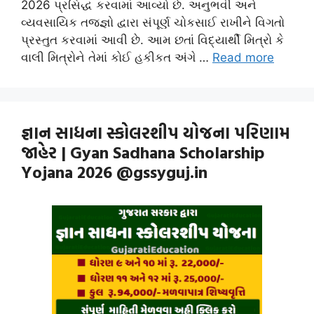
2026 પ્રસિદ્ધ કરવામાં આવ્યો છે. અનુભવી અને
વ્યવસાયિક તજજ્ઞો દ્વારા સંપૂર્ણ ચોકસાઈ રાખીને વિગતો
પ્રસ્તુત કરવામાં આવી છે. આમ છતાં વિદ્યાર્થી મિત્રો કે
વાલી મિત્રોને તેમાં કોઈ હકીકત અંગે …
Read more
જ્ઞાન સાધના સ્કોલરશીપ યોજના પરિણામ
જાહેર | Gyan Sadhana Scholarship
Yojana 2026 @gssyguj.in