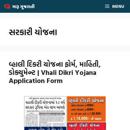
Skip
MENU
to
content
સરકારી યોજના
વ્હાલી દિકરી યોજના ફોર્મ, માહિતી,
ડોક્યુમેન્ટ | Vhali Dikri Yojana
Application Form