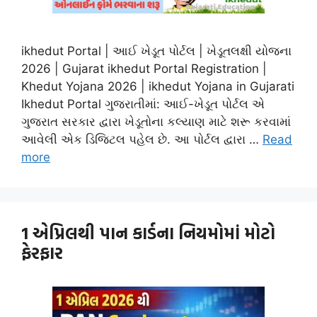
ikhedut Portal | આઈ ખેડૂત પોર્ટલ | ખેડૂતલક્ષી યોજના
2026 | Gujarat ikhedut Portal Registration |
Khedut Yojana 2026 | ikhedut Yojana in Gujarati
Ikhedut Portal ગુજરાતીમાં: આઈ-ખેડૂત પોર્ટલ એ
ગુજરાત સરકાર દ્વારા ખેડૂતોના કલ્યાણ માટે શરૂ કરવામાં
આવેલી એક ડિજિટલ પહેલ છે. આ પોર્ટલ દ્વારા …
Read
more
1 એપ્રિલથી પાન કાર્ડના નિયમોમાં મોટો
ફેરફાર