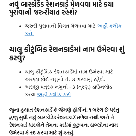
નવું બારકોર્ડેડ રેશનકાર્ડ મેળવવા માટે કયા
પુરાવાની જરુરીયાત રહેશે?
જરુરી પુરાવાની વિગત મેળવવા માટે
અહીં ક્લીક
કરો.
ચાલુ કૌટુંબિક રેશનકાર્ડમાં નામ ઉમેરવા શું
કરવું?
ચાલુ કૌટુંબિક રેશનકાર્ડમાં નામ ઉમેરવા માટે
અરજી ફોર્મ નમુનો નં. ૩ ભરવાનું રહેશે.
અરજી પત્રક નમુનો -૩ (ત્રણ) ડાઉનલોડ
કરવા
અહીં ક્લીક કરો
જુના હયાત રેશનકાર્ડ કે જેમણે ફોર્મ નં. ૧ ભરેલ છે પરંતુ
હજુ સુધી નવું બારકોડેડ રેશનકાર્ડ મળેલ નથી અને તે
રેશનકાર્ડ ધારકોને તેમના કાર્ડમાં કુટુંબના સભ્યોના નામ
ઉમેરવા કે રદ કરવા માટે શું કરવું.