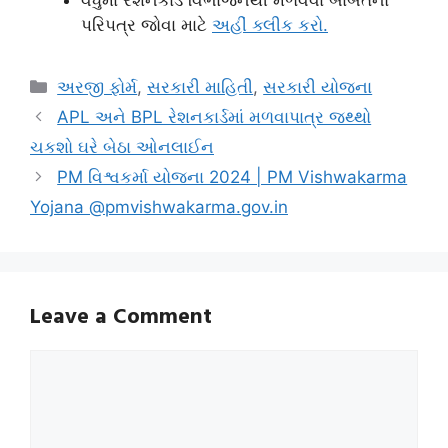
પરિપત્ર જોવા માટે
અહીં ક્લીક કરો.
Categories
અરજી ફોર્મ
,
સરકારી માહિતી
,
સરકારી યોજના
APL અને BPL રેશનકાર્ડમાં મળવાપાત્ર જથ્થો
ચકશો ઘરે બેઠા ઓનલાઈન
PM વિશ્વકર્મા યોજના 2024 | PM Vishwakarma
Yojana @pmvishwakarma.gov.in
Leave a Comment
Comment