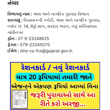
નંબર
વિભાગનું નામ :
અન્ન અને નાગરિક પુરવઠા વિભાગ
સરનામું :
નિયામકની કચેરી, અન્ન અને નાગરિક પુરવઠા,
બ્લોક નં: 14, 6ઠ્ઠો માળ, સરદાર ભવન, નવું સચિવાલય
ગાંધીનગર
ફોન :
07 9-23248625
ફેક્સ :
079-23245070
ઈમેલ :
dire-cs-fcs@gujarat.gov.in