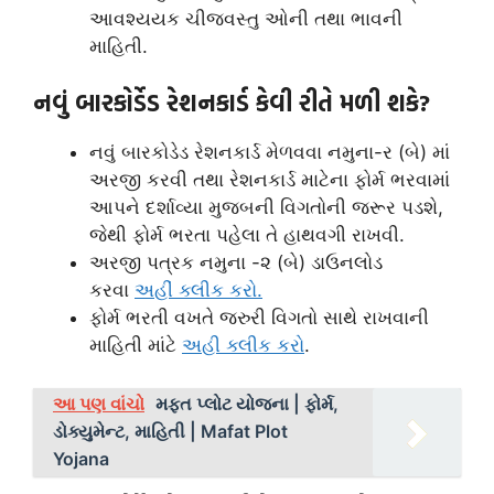
આવશ્યયક ચીજવસ્તુ ઓની તથા ભાવની
માહિતી.
નવું બારકોર્ડેડ રેશનકાર્ડ કેવી રીતે મળી શકે?
નવું બારકોડેડ રેશનકાર્ડ મેળવવા નમુના-ર (બે) માં
અરજી કરવી તથા રેશનકાર્ડ માટેના ફોર્મ ભરવામાં
આપને દર્શાવ્યા મુજબની વિગતોની જરૂર પડશે,
જેથી ફોર્મ ભરતા પહેલા તે હાથવગી રાખવી.
અરજી પત્રક નમુના -૨ (બે) ડાઉનલોડ
કરવા
અહીં ક્લીક કરો.
ફોર્મ ભરતી વખતે જરુરી વિગતો સાથે રાખવાની
માહિતી માંટે
અહી ક્લીક કરો
.
આ પણ વાંચો
મફત પ્લોટ યોજના | ફોર્મ,
ડોક્યુમેન્ટ, માહિતી | Mafat Plot
Yojana