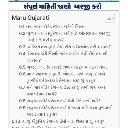
Maru Gujarati
નવા બાર-કોડેડ રેશન કાર્ડની કિંમત
ગુજરાતમાં નવું રેશન કાર્ડ માટે ઓનલાઇન અરજી
કેવી રીતે કરી શકાય?
એપ્લિકેશન ફોર્મ કેવી રીતે ડાઉનલોડ કરી શકાય?
રેશનકાર્ડની સ્થિતિ ઓનલાઈન કેવી રીતે તપાસી
શકાય?
ગુજરાતમાં રેશનકાર્ડ વિભાગના હેલ્પલાઇન નંબર
મારું રેશનકાર્ડ ફાટી, ખોવાઈ, બળી ગયુ હોયતો
ડુપ્લીકેટ રેશનકાર્ડ મેળવવા માટે શું કરવું?
મને બારકોર્ડેડ રેશનકાર્ડ દ્વારા શું મળી શકે અને
ક્યાંથી મળી શકે?
નવું બારકોર્ડેડ રેશનકાર્ડ કેવી રીતે મળી શકે?
નવું બારકોર્ડેડ રેશનકાર્ડ મેળવવા માટે કયા પુરાવાની
જરુરીયાત રહેશે?
ચાલુ કૌટુંબિક રેશનકાર્ડમાં નામ ઉમેરવા શું કરવું?