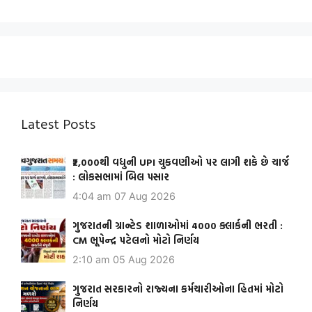
Latest Posts
₹2,000થી વધુની UPI ચુકવણીઓ પર લાગી શકે છે ચાર્જ
: લોકસભામાં બિલ પસાર
4:04 am
07 Aug 2026
ગુજરાતની ગ્રાન્ટેડ શાળાઓમાં 4000 ક્લાર્કની ભરતી :
CM ભૂપેન્દ્ર પટેલનો મોટો નિર્ણય
2:10 am
05 Aug 2026
ગુજરાત સરકારનો રાજ્યના કર્મચારીઓના હિતમાં મોટો
નિર્ણય