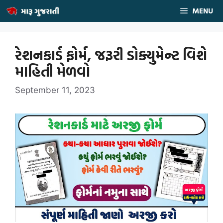
Skip
MENU
to
content
રેશનકાર્ડ ફોર્મ, જરૂરી ડોક્યુમેન્ટ વિશે
માહિતી મેળવો
September 11, 2023