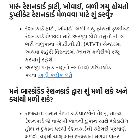
મારું રેશનકાર્ડ ફાટી, ખોવાઈ, બળી ગયુ હોયતો
ડુપ્લીકેટ રેશનકાર્ડ મેળવવા માટે શું કરવું?
રેશનકાર્ડ ફાટી, ખોવાઈ, બળી ગયુ હોયતો ડુપ્લીકેટ
રેશનકાર્ડ મેળવવા માટે અરજી ફોર્મ નમુનો નં. ૯
ભરી તાલુકાના એ.ટી.વી.ટી. (ATVT) સેન્ટરમાં
અથવા શહેરી વિસ્તારમાં ઝોનલ કચેરીએ રજુ
કરવાનું રહેશે.
અરજી પત્રક નમુનો -૯ (નવ) ડાઉનલોડ
કરવા
અહીં ક્લીક કરો
મને બારકોર્ડેડ રેશનકાર્ડ દ્વારા શું મળી શકે અને
ક્યાંથી મળી શકે?
રાજ્યના તમામ રેશનકાર્ડ ધારકોને તેમનું માન્ય
રેશનકાર્ડ જે વાજબી ભાવની દુકાન સાથે જોડાયેલ
હોય તે દુકાન પરથી રેશનકાર્ડની કેટેગરી પ્રમાણે
મળશે. વધુમાં ચાલુ માસ દરમ્યાન મળવા પાત્ર