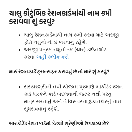
ચાલુ કૌટુંબિક રેશનકાર્ડમાંથી નામ કમી
કરાવવા શું કરવું?
ચાલુ રેશનકાર્ડમાંથી નામ કમી કરવા માટે અરજી
ફોર્મ નમુનો નં. ૪ ભરવાનું રહેશે.
અરજી પત્રક નમુનો -૪ (ચાર) ડાઉનલોડ
કરવા
અહીં ક્લીક કરો
મારું રેશનકાર્ડ ટ્રાન્સફર કરાવવું છે તો મારે શું કરવું?
સરકારશ્રીની નવી યોજના પ્રમાણે બાર્કોડેડ રેશન
કાર્ડ ધારકને કાર્ડ બદલવાની જરુર નથી પરંતુ
માત્ર સરનામું અને તે વિસ્‍તારના દુકાનદારનું નામ
સુધરાવવાનું રહેશે.
બારકોર્ડેડ રેશનકાર્ડમાં કેટલી શ્રેણીઓ ઉપલબ્ધ છે?