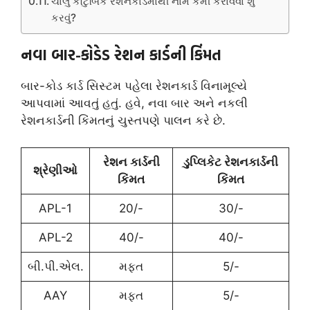
ચાલુ કૌટુંબિક રેશનકાર્ડમાંથી નામ કમી કરાવવા શું
કરવું?
નવા બાર-કોડેડ રેશન કાર્ડની કિંમત
બાર-કોડ કાર્ડ સિસ્ટમ પહેલા રેશનકાર્ડ વિનામૂલ્યે
આપવામાં આવતું હતું. હવે, નવા બાર અને નકલી
રેશનકાર્ડની કિંમતનું ચુસ્તપણે પાલન કરે છે.
રેશન કાર્ડની
ડુપ્લિકેટ રેશનકાર્ડની
શ્રેણીઓ
કિંમત
કિંમત
APL-1
20/-
30/-
APL-2
40/-
40/-
બી.પી.એલ.
મફત
5/-
AAY
મફત
5/-