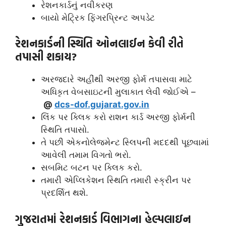
રેશનકાર્ડનું નવીકરણ
બાયો મેટ્રિક ફિંગરપ્રિન્ટ અપડેટ
રેશનકાર્ડની સ્થિતિ ઓનલાઈન કેવી રીતે
તપાસી શકાય?
અરજદારે અહીંથી અરજી ફોર્મ તપાસવા માટે
અધિકૃત વેબસાઇટની મુલાકાત લેવી જોઈએ –
@
dcs-dof.gujarat.gov.in
લિંક પર ક્લિક કરો રાશન કાર્ડ અરજી ફોર્મની
સ્થિતિ તપાસો.
તે પછી એકનોલેજમેન્ટ સ્લિપની મદદથી પૂછવામાં
આવેલી તમામ વિગતો ભરો.
સબમિટ બટન પર ક્લિક કરો.
તમારી એપ્લિકેશન સ્થિતિ તમારી સ્ક્રીન પર
પ્રદર્શિત થશે.
ગુજરાતમાં રેશનકાર્ડ વિભાગના હેલ્પલાઇન