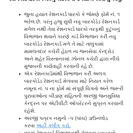
જુના હયાત રેશનકાર્ડ ધારકો કે જેમણે ફોર્મ નં. ૧
ભરેલ છે. પરંતુ હજુ સુધી નવુ બારકોડેડ રેશનકાર્ડ
મળેલ નથી તેવા રેશનકાર્ડ ધારકો તરફથી કુટુંબનું
વિભાજન થવાને કારણે કાર્ડ વિભાજન કરી નવુ
બારકોડેડ રેશનકાર્ડ મળે તે માટે તાલુકામાં
મામલતદાર કચેરી હેઠળ ના જનસેવા કેન્દ્રોડ
અને શહેર વિસ્તાનરમાં ઝોનલ કચેરી દ્વારા નીચે
મુજબની કાર્યવાહી કરવાની રહે છે.
એક રેશનકાર્ડમાંથી વિભાજન કરી અલગ
બારકોડેડ રેશનકાર્ડ મેળવવા માટે નિયત કરેલ
નમૂના નં. પ ના ફોર્મ માં સંપૂર્ણ વિગતો અને જરૂરી
પુરાવાઓના બીડાણ સહિતની અરજી જનસુવિધા
કેન્દ્રન પર એટીવીટી ઓપરેટરને સુપ્રત કરવાની
રહેશે.
અરજી પત્રક નમુનો -૫ (પાંચ) ડાઉનલોડ
કરવા
અહીં ક્લીક કરો.
વધુમાં રેશનકાર્ડ વિભાજનથી મેળવવા બાબતનો