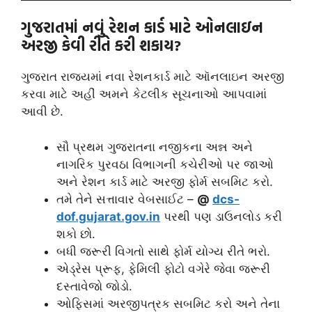
ગુજરાતમાં નવું રેશન કાર્ડ માટે ઓનલાઇન
અરજી કેવી રીતે કરી શકાય?
ગુજરાત રાજ્યમાં નવા રેશનકાર્ડ માટે ઑનલાઇન અરજી
કરવા માટે અહીં અમને કેટલીક સૂચનાઓ આપવામાં
આવી છે.
સૌ પ્રથમ ગુજરાતના નજીકના અન્ન અને
નાગરિક પુરવઠા વિભાગની કચેરીઓ પર જાઓ
અને રેશન કાર્ડ માટે અરજી ફોર્મ સબમિટ કરો.
તમે તેને સત્તાવાર વેબસાઈટ –
@
dcs-
dof.gujarat.gov.in
પરથી પણ ડાઉનલોડ કરી
શકો છો.
બધી જરૂરી વિગતો સાથે ફોર્મ યોગ્ય રીતે ભરો.
એડ્રેસ પ્રૂફ, ફેમિલી ફોટો વગેરે જેવા જરૂરી
દસ્તાવેજો જોડો.
ઓફિસમાં અરજીપત્રક સબમિટ કરો અને તેના