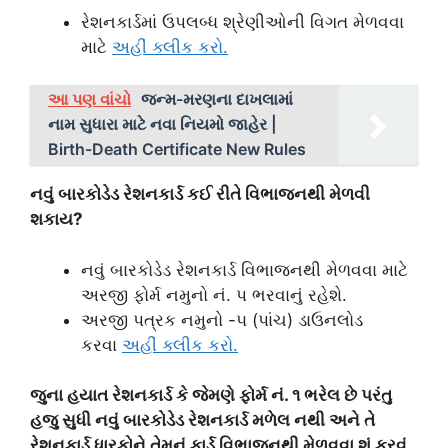
રેશનકાર્ડમાં ઉપલબ્ધ શ્રેણીઓની વિગત મેળવવા
માટે
અહીં ક્લીક કરો.
આ પણ વાંચો
જન્મ-મરણના દાખલામાં
નામ સુધારા માટે નવા નિયમો જાહેર |
Birth-Death Certificate New Rules
નવું બારકોડેડ રેશનકાર્ડ કઈ રીતે વિભાજનથી મેળવી
શકાય?
નવું બારકોડેડ રેશનકાર્ડ વિભાજનથી મેળવવા માટે
અરજી ફોર્મ નમુનો નં. પ ભરવાનું રહેશે.
અરજી પત્રક નમુનો -૫ (પાંચ) ડાઉનલોડ
કરવા
અહીં ક્લીક કરો.
જુના હયાત રેશનકાર્ડ કે જેમણે ફોર્મ નં. ૧ ભરેલ છે પરંતુ
હજુ સુધી નવું બારકોડેડ રેશનકાર્ડ મળેલ નથી અને તે
રેશનકાર્ડ ધારકોને તેમનું કાર્ડ વિભાજનથી મેળવવા શું કરવું.