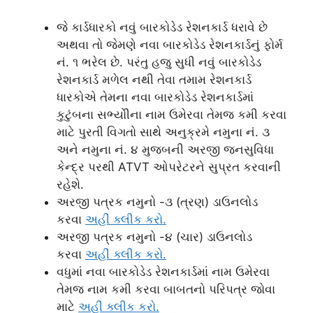
જે કાર્ડધારકો નવું બારકોડેડ રેશનકાર્ડ ધરાવે છે
અથવા તો જેમણે નવા બારકોડેડ રેશનકાર્ડનું ફોર્મ
નં. ૧ ભરેલ છે. પરંતુ હજુ સુધી નવું બારકોડેડ
રેશનકાર્ડ મળેલ નથી તેવા તમામ રેશનકાર્ડ
ધારકોએ તેમના નવા બારકોડેડ રેશનકાર્ડમાં
કુટુંબના સભ્યોીના નામ ઉમેરવા તેમજ કમી કરવા
માટે પુરતી વિગતો સાથે અનુક્રમે નમુના નં. ૩
અને નમુના નં. ૪ મુજબની અરજી જનસુવિધા
કેન્દ્ર પરથી ATVT ઓપરેટરને સુપ્રત કરવાની
રહેશે.
અરજી પત્રક નમુનો -૩ (ત્રણ) ડાઉનલોડ
કરવા
અહીં ક્લીક કરો.
અરજી પત્રક નમુનો -૪ (ચાર) ડાઉનલોડ
કરવા
અહીં ક્લીક કરો.
વધુમાં નવા બારકોડેડ રેશનકાર્ડમાં નામ ઉમેરવા
તેમજ નામ કમી કરવા બાબતનો પરિપત્ર જોવા
માટે
અહીં ક્લીક કરો.