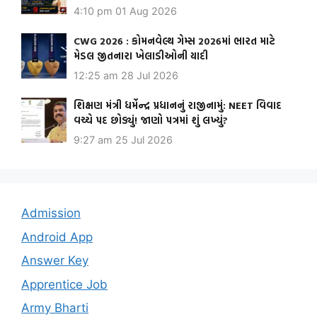
4:10 pm
01 Aug 2026
CWG 2026 : કોમનવેલ્થ ગેમ્સ 2026માં ભારત માટે
મેડલ જીતનારા ખેલાડીઓની યાદી
12:25 am
28 Jul 2026
શિક્ષણ મંત્રી ધર્મેન્દ્ર પ્રધાનનું રાજીનામું: NEET વિવાદ
વચ્ચે પદ છોડ્યું! જાણો પત્રમાં શું લખ્યું?
9:27 am
25 Jul 2026
Admission
Android App
Answer Key
Apprentice Job
Army Bharti