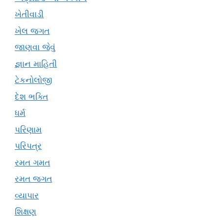
ખેતીવાડી
ખેલ જગત
જાણવા જેવું
જ્ઞાન માહિતી
ટેકનોલોજી
દેશ ભક્તિ
ધર્મ
પરિણામ
પરિપત્ર
રમત ગમત
રમત જગત
વ્યાપાર
શિક્ષણ