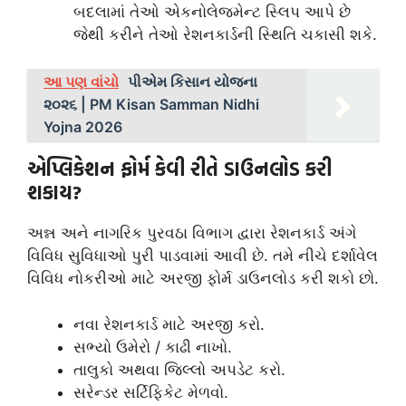
બદલામાં તેઓ એકનોલેજમેન્ટ સ્લિપ આપે છે
જેથી કરીને તેઓ રેશનકાર્ડની સ્થિતિ ચકાસી શકે.
આ પણ વાંચો
પીએમ કિસાન યોજના
૨૦૨૬ | PM Kisan Samman Nidhi
Yojna 2026
એપ્લિકેશન ફોર્મ કેવી રીતે
ડાઉનલોડ કરી
શકાય?
અન્ન અને નાગરિક પુરવઠા વિભાગ દ્વારા રેશનકાર્ડ અંગે
વિવિધ સુવિધાઓ પુરી પાડવામાં આવી છે. તમે નીચે દર્શાવેલ
વિવિધ નોકરીઓ માટે અરજી ફોર્મ ડાઉનલોડ કરી શકો છો.
નવા રેશનકાર્ડ માટે અરજી કરો.
સભ્યો ઉમેરો / કાઢી નાખો.
તાલુકો અથવા જિલ્લો અપડેટ કરો.
સરેન્ડર સર્ટિફિકેટ મેળવો.