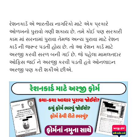
રેશનકાર્ડ એ ભારતીય નાગરિકો માટે એક પ્રકારે
ઓળખનો પુરાવો ગણી શકાય છે. તમે કોઈ પણ સરકારી
કામ માં સરનામાં પુરાવા તેમજ અન્ય પુરાવા માટે રેશન
કાર્ડ ની જરૂર પડતી હોય છે. તો આ રેશન કાર્ડ માટે
અરજી કરવી સરળ બની ગઈ છે. જે પહેલા મામલતદાર
ઓફિસ જઈ ને અરજી કરવી પડતી હવે ઓનલાઇન
અરજી પણ કરી શકીએ છીએ.