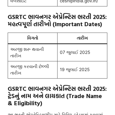
વેબસાઇટ
ceshipindia.gov.in/
GSRTC ભાવનગર એપ્રેન્ટિસ ભરતી 2025:
મહત્વપૂર્ણ તારીખો (Important Dates)
વિગતો
તારીખ
અરજી શરૂ થવાની
07 જુલાઈ 2025
તારીખ
અરજી કરવાની છેલ્લી
19 જુલાઈ 2025
તારીખ
GSRTC ભાવનગર એપ્રેન્ટિસ ભરતી 2025:
ટ્રેડનું નામ અને લાયકાત (Trade Name
& Eligibility)
આ ભરતી એપ્રેન્ટિસશીપ માટે વિવિધ ટ્રેડ્સમાં કરવામાં