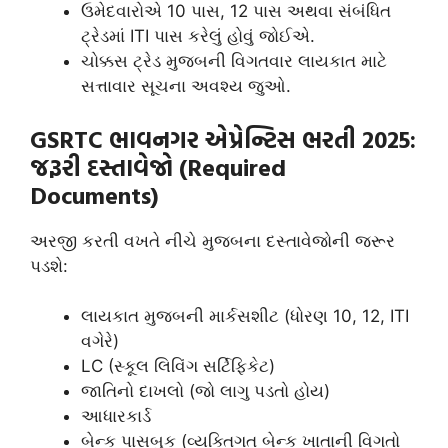
ઉમેદવારોએ 10 પાસ, 12 પાસ અથવા સંબંધિત
ટ્રેડમાં ITI પાસ કરેલું હોવું જોઈએ.
ચોક્કસ ટ્રેડ મુજબની વિગતવાર લાયકાત માટે
સત્તાવાર સૂચના અવશ્ય જુઓ.
GSRTC ભાવનગર એપ્રેન્ટિસ ભરતી 2025:
જરૂરી દસ્તાવેજો (Required
Documents)
અરજી કરતી વખતે નીચે મુજબના દસ્તાવેજોની જરૂર
પડશે:
લાયકાત મુજબની માર્કસશીટ (ધોરણ 10, 12, ITI
વગેરે)
LC (સ્કૂલ લિવિંગ સર્ટિફિકેટ)
જાતિનો દાખલો (જો લાગુ પડતો હોય)
આધારકાર્ડ
બેન્ક પાસબુક (વ્યક્તિગત બેન્ક ખાતાની વિગતો