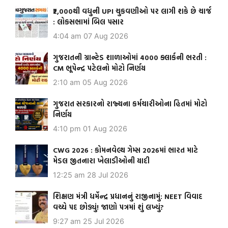
₹2,000થી વધુની UPI ચુકવણીઓ પર લાગી શકે છે ચાર્જ
: લોકસભામાં બિલ પસાર
4:04 am
07 Aug 2026
ગુજરાતની ગ્રાન્ટેડ શાળાઓમાં 4000 ક્લાર્કની ભરતી :
CM ભૂપેન્દ્ર પટેલનો મોટો નિર્ણય
2:10 am
05 Aug 2026
ગુજરાત સરકારનો રાજ્યના કર્મચારીઓના હિતમાં મોટો
નિર્ણય
4:10 pm
01 Aug 2026
CWG 2026 : કોમનવેલ્થ ગેમ્સ 2026માં ભારત માટે
મેડલ જીતનારા ખેલાડીઓની યાદી
12:25 am
28 Jul 2026
શિક્ષણ મંત્રી ધર્મેન્દ્ર પ્રધાનનું રાજીનામું: NEET વિવાદ
વચ્ચે પદ છોડ્યું! જાણો પત્રમાં શું લખ્યું?
9:27 am
25 Jul 2026