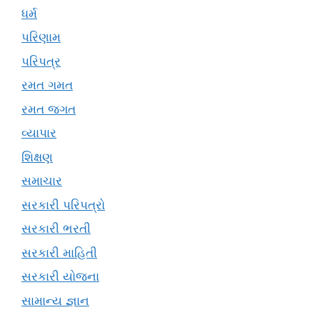
ધર્મ
પરિણામ
પરિપત્ર
રમત ગમત
રમત જગત
વ્યાપાર
શિક્ષણ
સમાચાર
સરકારી પરિપત્રો
સરકારી ભરતી
સરકારી માહિતી
સરકારી યોજના
સામાન્ય જ્ઞાન