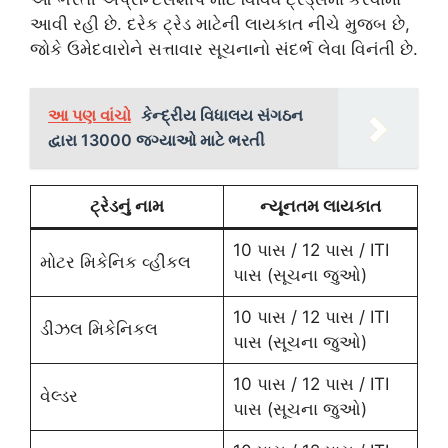
આવી રહી છે. દરેક ટ્રેડ માટેની લાયકાત નીચે મુજબ છે,
જોકે ઉમેદવારોને સત્તાવાર સૂચનાનો સંદર્ભ લેવા વિનંતી છે.
આ પણ વાંચો
કેન્દ્રીય વિધાલય સંગઠન
દ્વારા 13000 જગ્યાઓ માટે ભરતી
ટ્રેડનું નામ
ન્યૂનતમ લાયકાત
10 પાસ / 12 પાસ / ITI
મોટર મિકેનિક વ્હીકલ
પાસ (સૂચના જુઓ)
10 પાસ / 12 પાસ / ITI
ડીઝલ મિકેનિકલ
પાસ (સૂચના જુઓ)
10 પાસ / 12 પાસ / ITI
વેલ્ડર
પાસ (સૂચના જુઓ)