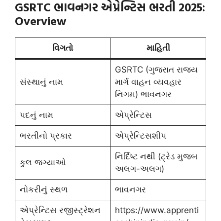
GSRTC ભાવનગર એપ્રેન્ટિસ ભરતી 2025:
Overview
વિગતો
માહિતી
GSRTC (ગુજરાત રાજ્ય
સંસ્થાનું નામ
માર્ગ વાહન વ્યવહાર
નિગમ) ભાવનગર
પદનું નામ
એપ્રેન્ટિસ
ભરતીનો પ્રકાર
એપ્રેન્ટિસશીપ
નિર્દિષ્ટ નથી (ટ્રેડ મુજબ
કુલ જગ્યાઓ
અલગ-અલગ)
નોકરીનું સ્થળ
ભાવનગર
એપ્રેન્ટિસ રજીસ્ટ્રેશન
https://www.apprenti