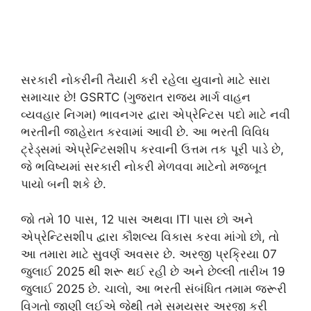
સરકારી નોકરીની તૈયારી કરી રહેલા યુવાનો માટે સારા
સમાચાર છે! GSRTC (ગુજરાત રાજ્ય માર્ગ વાહન
વ્યવહાર નિગમ) ભાવનગર દ્વારા એપ્રેન્ટિસ પદો માટે નવી
ભરતીની જાહેરાત કરવામાં આવી છે. આ ભરતી વિવિધ
ટ્રેડ્સમાં એપ્રેન્ટિસશીપ કરવાની ઉત્તમ તક પૂરી પાડે છે,
જે ભવિષ્યમાં સરકારી નોકરી મેળવવા માટેનો મજબૂત
પાયો બની શકે છે.
જો તમે 10 પાસ, 12 પાસ અથવા ITI પાસ છો અને
એપ્રેન્ટિસશીપ દ્વારા કૌશલ્ય વિકાસ કરવા માંગો છો, તો
આ તમારા માટે સુવર્ણ અવસર છે. અરજી પ્રક્રિયા 07
જુલાઈ 2025 થી શરૂ થઈ રહી છે અને છેલ્લી તારીખ 19
જુલાઈ 2025 છે. ચાલો, આ ભરતી સંબંધિત તમામ જરૂરી
વિગતો જાણી લઈએ જેથી તમે સમયસર અરજી કરી