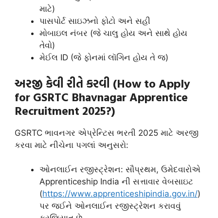
માટે)
પાસપોર્ટ સાઇઝનો ફોટો અને સહી
મોબાઇલ નંબર (જે ચાલુ હોય અને સાથે હોય
તેવો)
મેઈલ ID (જે ફોનમાં લૉગિન હોય તે જ)
અરજી કેવી રીતે કરવી (How to Apply
for GSRTC Bhavnagar Apprentice
Recruitment 2025?)
GSRTC ભાવનગર એપ્રેન્ટિસ ભરતી 2025 માટે અરજી
કરવા માટે નીચેના પગલાં અનુસરો:
ઓનલાઈન રજીસ્ટ્રેશન: સૌપ્રથમ, ઉમેદવારોએ
Apprenticeship India ની સત્તાવાર વેબસાઇટ
(
https://www.apprenticeshipindia.gov.in/
)
પર જઈને ઓનલાઈન રજીસ્ટ્રેશન કરાવવું