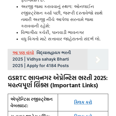
ફરજિયાત છે.
અરજી જમા કરાવવાનું સ્થળ: ઓનલાઈન
રજીસ્ટ્રેશન કર્યા પછી, જરૂરી દસ્તાવેજો સાથે
તમારી અરજી નીચે આપેલા સરનામે જમા
કરાવવાની રહેશે:
વિભાગીય કચેરી, પાનવાડી ભાવનગર
વધુ વિગતો માટે સત્તાવાર જાહેરાતનો સંદર્ભ લો.
આ પણ વાંચો
વિદ્યાસહાયક ભરતી
2025 | Vidhya sahayk Bharti
2025 | Apply for 4184 Posts
GSRTC ભાવનગર એપ્રેન્ટિસ ભરતી 2025:
મહત્વપૂર્ણ લિંક્સ (Important Links)
એપ્રેન્ટિસ રજીસ્ટ્રેશન
ક્લિક કરો
વેબસાઇટ: