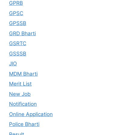
GPRB
GPSC
GPSSB
GRD Bharti
GSRTC
GSSSB
JIO
MDM Bharti
Merit List
New Job
Notification
Online Application
Police Bharti
Result