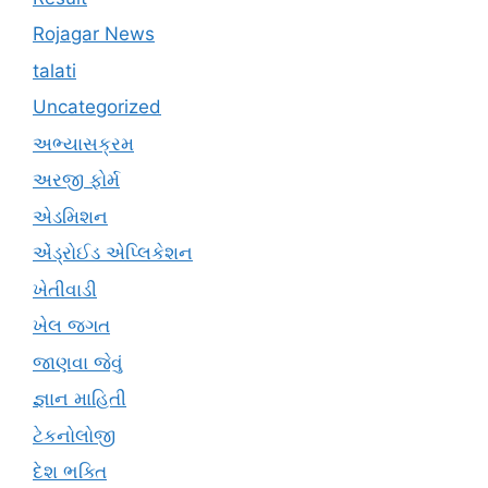
Rojagar News
talati
Uncategorized
અભ્યાસક્રમ
અરજી ફોર્મ
એડમિશન
એંડ્રોઈડ એપ્લિકેશન
ખેતીવાડી
ખેલ જગત
જાણવા જેવું
જ્ઞાન માહિતી
ટેકનોલોજી
દેશ ભક્તિ