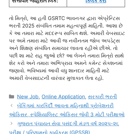
સત્તાવાર જાહેરાત લિંક:
ક્લિક કરો
તો મિત્રો, આ હતી GSRTC ભાવનગર દ્વારા એપ્રેન્ટિસ
ભરતી 2025 સંબંધિત તમામ મહત્વપૂર્ણ માહિતી. આશા છે
કે આ તમારા માટે મદદરૂપ સાબિત થશે. અમારી વેબસાઇટ
પર અમે તમારા માટે આવી જ નવીનતમ જોબ અપડેટ્સ
અને શિક્ષણ સંબંધિત સમાચાર લાવતા રહીએ છીએ. તો
પછી શા માટે રાહ જુઓ છો? આ લેખને તમારા મિત્રો સાથે
શેર કરો અને તમારા અભિપ્રાય અમને કમેન્ટ સેક્શનમાં
જણાવો. ભવિષ્યમાં આવી વધુ શાનદાર માહિતી માટે
અમારી વેબસાઇટની વારંવાર મુલાકાત લેતા રહો.
Categories
New Job
,
Online Application
,
સરકારી ભરતી
બેંકિંગમાં કારકિર્દી આવતા મહિનાથી પ્રોબેશનરી
ઓફિસર, સ્પેશિયાલિસ્ટ ઓફિસર જેવી 3 મોટી પરીક્ષાઓ
ગુજરાત પંચાયત સેવા પસંદગી મંડળ વર્ષ ૨૦૨૫-૨૬
પરીક્ષા / પરિણામનો કાર્યક્રમ (GPSSB)