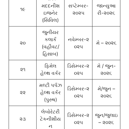
મદદનીશ
સપ્ટેમ્બર-
જાન્યુઆ
૧૯
ઇજનેર
૨૦૨૫
રી-૨૦૨૬
(સિવિલ)
જુનીયર
કલાર્ક
નવેમ્બર-૨
૨૦
મે – ૨૦૨૬
(વહીવટ/
૦૨૫
હિસાબ)
ફિમેલ
ડિસેમ્બર-૨
મે / જુન-
૨૧
હેલ્થ વર્કર
૦૨૫
૨૦૨૬
મલ્ટી પર્પઝ
ડિસેમ્બર-૨
મે/જુન –
૨૨
હેલ્થ વર્કર
૦૨૫
૨૦૨૬
(પુરુષ)
લેબોરેટરી
ડિસેમ્બર-૨
જુન/જુલાઇ
૨૩
ટેકનીશીય
૦૨૫
– ૨૦૨૬
ન