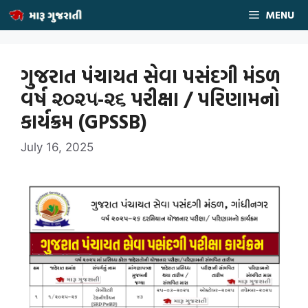
Skip
MENU
to
content
ગુજરાત પંચાયત સેવા પસંદગી મંડળ
વર્ષ ૨૦૨૫-૨૬ પરીક્ષા / પરિણામનો
કાર્યક્રમ (GPSSB)
July 16, 2025