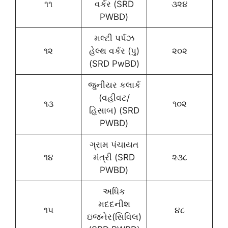
૧૧
વર્કર (SRD
૩૨૪
PWBD)
મલ્ટી પર્પઝ
૧૨
હેલ્થ વર્કર (પુ)
૨૦૨
(SRD PwBD)
જુનીયર કલાર્ક
(વહીવટ/
૧૩
૧૦૨
હિસાબ) (SRD
PWBD)
ગ્રામ પંચાયત
૧૪
મંત્રી (SRD
૨૩૮
PWBD)
અધિક
મદદનીશ
૧૫
૪૮
ઇજનેર(સિવિલ)