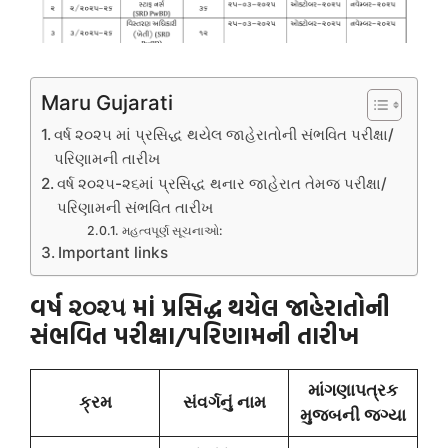
Maru Gujarati
વર્ષ ૨૦૨૫ માં પ્રસિદ્ધ થયેલ જાહેરાતોની સંભવિત પરીક્ષા/
પરિણામની તારીખ
વર્ષ ૨૦૨૫-૨૬માં પ્રસિદ્ધ થનાર જાહેરાત તેમજ પરીક્ષા/
પરિણામની સંભવિત તારીખ
મહત્વપૂર્ણ સૂચનાઓ:
Important links
વર્ષ ૨૦૨૫ માં પ્રસિદ્ધ થયેલ જાહેરાતોની
સંભવિત પરીક્ષા/પરિણામની તારીખ
માંગણાપત્રક
ક્રમ
સંવર્ગનું નામ
મુજબની જગ્યા