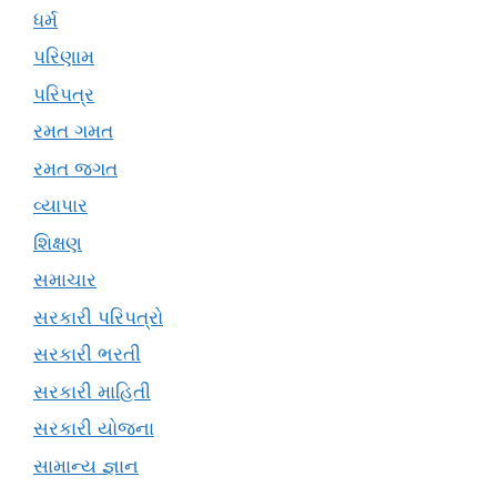
ધર્મ
પરિણામ
પરિપત્ર
રમત ગમત
રમત જગત
વ્યાપાર
શિક્ષણ
સમાચાર
સરકારી પરિપત્રો
સરકારી ભરતી
સરકારી માહિતી
સરકારી યોજના
સામાન્ય જ્ઞાન