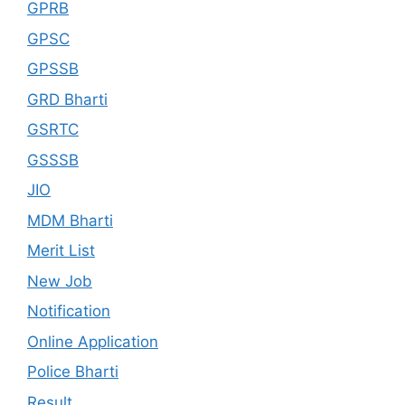
GPRB
GPSC
GPSSB
GRD Bharti
GSRTC
GSSSB
JIO
MDM Bharti
Merit List
New Job
Notification
Online Application
Police Bharti
Result