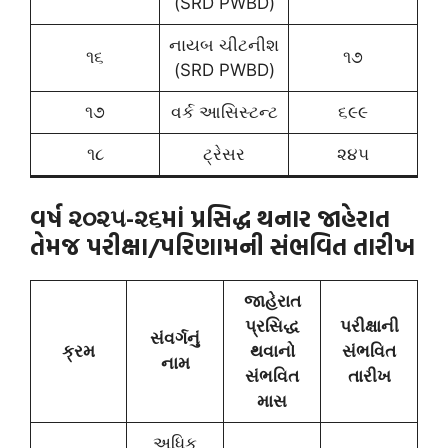
(SRD PWBD)
નાયબ ચીટનીશ
૧૬
૧૭
(SRD PWBD)
૧૭
વર્ક આસિસ્ટન્ટ
૬૯૯
૧૮
ટ્રેસર
૨૪૫
વર્ષ ૨૦૨૫-૨૬માં પ્રસિદ્ધ થનાર જાહેરાત
તેમજ પરીક્ષા/પરિણામની સંભવિત તારીખ
જાહેરાત
પ્રસિદ્ધ
પરીક્ષાની
સંવર્ગનું
ક્રમ
થવાનો
સંભવિત
નામ
સંભવિત
તારીખ
માસ
અધિક