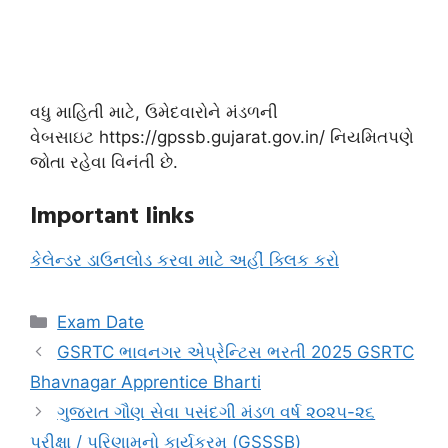
વધુ માહિતી માટે, ઉમેદવારોને મંડળની
વેબસાઇટ https://gpssb.gujarat.gov.in/ નિયમિતપણે
જોતા રહેવા વિનંતી છે.
Important links
કેલેન્ડર ડાઉનલોડ કરવા માટે અહીં ક્લિક કરો
Categories
Exam Date
GSRTC ભાવનગર એપ્રેન્ટિસ ભરતી 2025 GSRTC
Bhavnagar Apprentice Bharti
ગુજરાત ગૌણ સેવા પસંદગી મંડળ વર્ષ ૨૦૨૫-૨૬
પરીક્ષા / પરિણામનો કાર્યક્રમ (GSSSB)