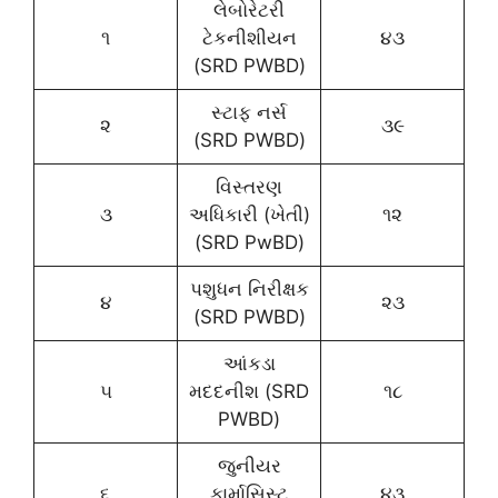
લેબોરેટરી
૧
ટેકનીશીયન
૪૩
(SRD PWBD)
સ્ટાફ નર્સ
૨
૩૯
(SRD PWBD)
વિસ્તરણ
૩
અધિકારી (ખેતી)
૧૨
(SRD PwBD)
પશુધન નિરીક્ષક
૪
૨૩
(SRD PWBD)
આંકડા
૫
મદદનીશ (SRD
૧૮
PWBD)
જુનીયર
૬
ફાર્માસિસ્ટ
૪૩