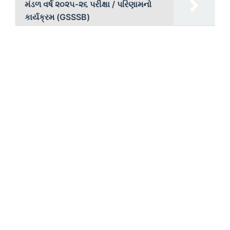
મંડળ વર્ષ ૨૦૨૫-૨૬ પરીક્ષા / પરિણામનો
કાર્યક્રમ (GSSSB)