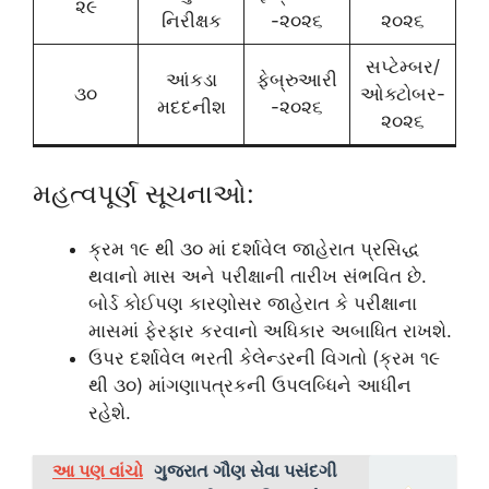
૨૯
નિરીક્ષક
-૨૦૨૬
૨૦૨૬
સપ્ટેમ્બર/
આંકડા
ફેબ્રુઆરી
૩૦
ઓક્ટોબર-
મદદનીશ
-૨૦૨૬
૨૦૨૬
મહત્વપૂર્ણ સૂચનાઓ:
ક્રમ ૧૯ થી ૩૦ માં દર્શાવેલ જાહેરાત પ્રસિદ્ધ
થવાનો માસ અને પરીક્ષાની તારીખ સંભવિત છે.
બોર્ડ કોઈપણ કારણોસર જાહેરાત કે પરીક્ષાના
માસમાં ફેરફાર કરવાનો અધિકાર અબાધિત રાખશે.
ઉપર દર્શાવેલ ભરતી કેલેન્ડરની વિગતો (ક્રમ ૧૯
થી ૩૦) માંગણાપત્રકની ઉપલબ્ધિને આધીન
રહેશે.
આ પણ વાંચો
ગુજરાત ગૌણ સેવા પસંદગી