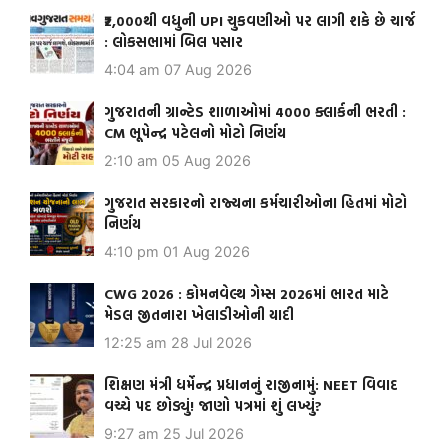
₹2,000થી વધુની UPI ચુકવણીઓ પર લાગી શકે છે ચાર્જ
: લોકસભામાં બિલ પસાર
4:04 am
07 Aug 2026
ગુજરાતની ગ્રાન્ટેડ શાળાઓમાં 4000 ક્લાર્કની ભરતી :
CM ભૂપેન્દ્ર પટેલનો મોટો નિર્ણય
2:10 am
05 Aug 2026
ગુજરાત સરકારનો રાજ્યના કર્મચારીઓના હિતમાં મોટો
નિર્ણય
4:10 pm
01 Aug 2026
CWG 2026 : કોમનવેલ્થ ગેમ્સ 2026માં ભારત માટે
મેડલ જીતનારા ખેલાડીઓની યાદી
12:25 am
28 Jul 2026
શિક્ષણ મંત્રી ધર્મેન્દ્ર પ્રધાનનું રાજીનામું: NEET વિવાદ
વચ્ચે પદ છોડ્યું! જાણો પત્રમાં શું લખ્યું?
9:27 am
25 Jul 2026