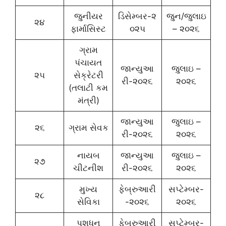
જુનીયર
ડિસેમ્બર-૨
જુન/જુલાઇ
૨૪
ફાર્માસિસ્ટ
૦૨૫
– ૨૦૨૬
ગ્રામ
પંચાયત
જાન્યુઆ
જુલાઇ –
૨૫
સેક્રેટરી
રી-૨૦૨૬
૨૦૨૬
(તલાટી કમ
મંત્રી)
જાન્યુઆ
જુલાઇ –
૨૬
ગ્રામ સેવક
રી-૨૦૨૬
૨૦૨૬
નાયબ
જાન્યુઆ
જુલાઇ –
૨૭
ચીટનીશ
રી-૨૦૨૬
૨૦૨૬
મુખ્ય
ફેબ્રુઆરી
સપ્ટેમ્બર-
૨૮
સેવિકા
-૨૦૨૬
૨૦૨૬
પશુધન
ફેબ્રુઆરી
સપ્ટેમ્બર-