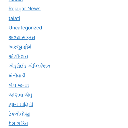
Rojagar News
talati
Uncategorized
અભ્યાસક્રમ
અરજી ફોર્મ
એડમિશન
એંડ્રોઈડ એપ્લિકેશન
ખેતીવાડી
ખેલ જગત
જાણવા જેવું
જ્ઞાન માહિતી
ટેકનોલોજી
દેશ ભક્તિ