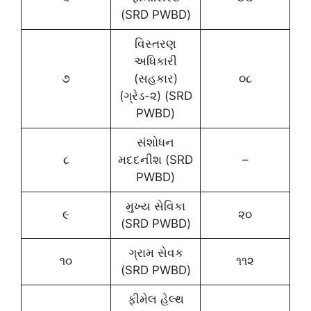
(SRD PWBD)
વિસ્તરણ
અધિકારી
૭
(સહકાર)
૦૮
(ગ્રેડ-૨) (SRD
PWBD)
સંશોધન
૮
મદદનીશ (SRD
–
PWBD)
મુખ્ય સેવિકા
૯
૨૦
(SRD PWBD)
ગ્રામ સેવક
૧૦
૧૧૨
(SRD PWBD)
ફીમેલ હેલ્થ