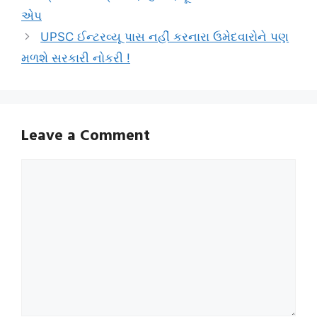
એપ
UPSC ઈન્ટરવ્યૂ પાસ નહીં કરનારા ઉમેદવારોને પણ
મળશે સરકારી નોકરી !
Leave a Comment
Comment