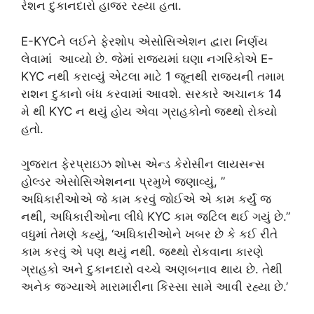
રેશન દુકાનદારો હાજર રહ્યા હતા.
E-KYCને લઈને ફેરશોપ એસોસિએશન દ્વારા નિર્ણય
લેવામાં આવ્યો છે. જેમાં રાજ્યમાં ઘણા નગરિકોએ E-
KYC નથી કરાવ્યું એટલા માટે 1 જૂનથી રાજ્યની તમામ
રાશન દુકાનો બંધ કરવામાં આવશે. સરકારે અચાનક 14
મે થી KYC ન થયું હોય એવા ગ્રાહકોનો જથ્થો રોક્યો
હતો.
ગુજરાત ફેરપ્રાઇઝ શોપ્સ એન્ડ કેરોસીન લાયસન્સ
હોલ્ડર એસોસિએશનના પ્રમુખે જણાવ્યું, ”
અધિકારીઓએ જે કામ કરવું જોઈએ એ કામ કર્યું જ
નથી, અધિકારીઓના લીધે KYC કામ જટિલ થઈ ગયું છે.”
વધુમાં તેમણે કહ્યું, ‘અધિકારીઓને ખબર છે કે કઈ રીતે
કામ કરવું એ પણ થયું નથી. જથ્થો રોકવાના કારણે
ગ્રાહકો અને દુકાનદારો વચ્ચે અણબનાવ થાય છે. તેથી
અનેક જગ્યાએ મારામારીના કિસ્સા સામે આવી રહ્યા છે.’