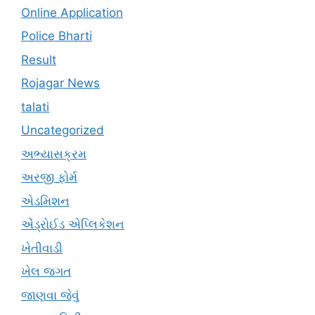
Online Application
Police Bharti
Result
Rojagar News
talati
Uncategorized
અભ્યાસક્રમ
અરજી ફોર્મ
એડમિશન
એંડ્રોઈડ એપ્લિકેશન
ખેતીવાડી
ખેલ જગત
જાણવા જેવું