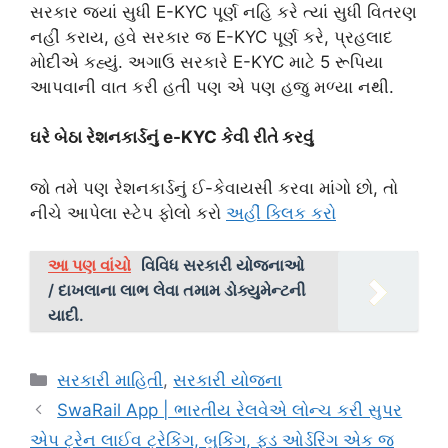
સરકાર જ્યાં સુધી E-KYC પૂર્ણ નહિ કરે ત્યાં સુધી વિતરણ
નહીં કરાય, હવે સરકાર જ E-KYC પૂર્ણ કરે, પ્રહલાદ
મોદીએ કહ્યું. અગાઉ સરકારે E-KYC માટે 5 રૂપિયા
આપવાની વાત કરી હતી પણ એ પણ હજુ મળ્યા નથી.
ઘરે બેઠા રેશનકાર્ડનું e-KYC કેવી રીતે કરવું
જો તમે પણ રેશનકાર્ડનું ઈ-કેવાયસી કરવા માંગો છો, તો
નીચે આપેલા સ્ટેપ ફોલો કરો
અહીં ક્લિક કરો
આ પણ વાંચો
વિવિધ સરકારી યોજનાઓ
/ દાખલાના લાભ લેવા તમામ ડોક્યુમેન્ટની
યાદી.
Categories
સરકારી માહિતી
,
સરકારી યોજના
SwaRail App | ભારતીય રેલવેએ લોન્ચ કરી સુપર
એપ ટ્રેન લાઈવ ટ્રેકિંગ, બુકિંગ, ફૂડ ઓર્ડરિંગ એક જ