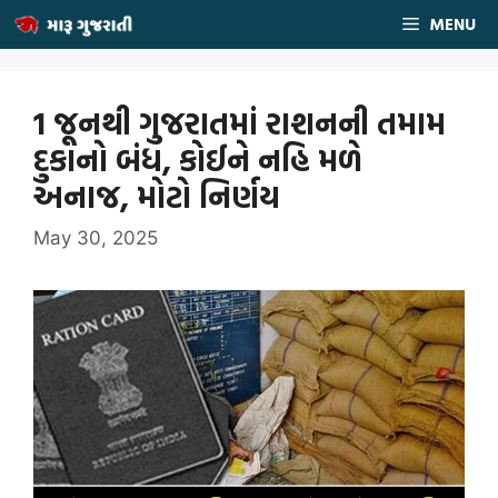
Skip
MENU
to
content
1 જૂનથી ગુજરાતમાં રાશનની તમામ
દુકાનો બંધ, કોઈને નહિ મળે
અનાજ, મોટો નિર્ણય
May 30, 2025