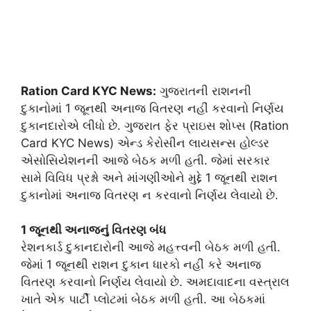
Ration Card KYC News:
ગુજરાતની રાશનની
દુકાનોમાં 1 જૂનથી અનાજ વિતરણ નહીં કરવાનો નિર્ણય
દુકાનદારોએ લીધો છે. ગુજરાત ફેર પ્રાઇસ શોપ્સ (Ration
Card KYC News) એન્ડ કેરોસીન લાયસન્સ હોલ્ડર
એસોસિયેશનની આજે બેઠક મળી હતી. જેમાં સરકાર
સામે વિવિધ પ્રશ્નો અને માંગણીઓને મુદ્દે 1 જૂનથી રાશન
દુકાનોમાં અનાજ વિતરણ ન કરવાનો નિર્ણય લેવાયો છે.
1 જૂનથી અનાજનું વિતરણ બંધ
રેશનકાર્ડ દુકાનદારોની આજે મહત્ત્વની બેઠક મળી હતી.
જેમાં 1 જૂનથી રાશન દુકાન ધારકો નહીં કરે અનાજ
વિતરણ કરવાનો નિર્ણય લેવાયો છે. અમદાવાદના વસ્ત્રાલ
ખાતે એક પાર્ટી પ્લોટમાં બેઠક મળી હતી. આ બેઠકમાં