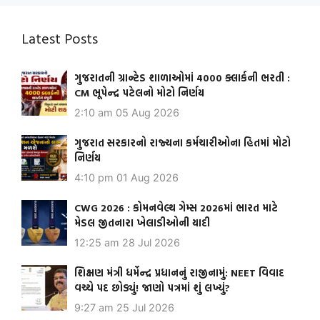
Latest Posts
ગુજરાતની ગ્રાન્ટેડ શાળાઓમાં 4000 ક્લાર્કની ભરતી :
CM ભૂપેન્દ્ર પટેલનો મોટો નિર્ણય
2:10 am
05 Aug 2026
ગુજરાત સરકારનો રાજ્યના કર્મચારીઓના હિતમાં મોટો
નિર્ણય
4:10 pm
01 Aug 2026
CWG 2026 : કોમનવેલ્થ ગેમ્સ 2026માં ભારત માટે
મેડલ જીતનારા ખેલાડીઓની યાદી
12:25 am
28 Jul 2026
શિક્ષણ મંત્રી ધર્મેન્દ્ર પ્રધાનનું રાજીનામું: NEET વિવાદ
વચ્ચે પદ છોડ્યું! જાણો પત્રમાં શું લખ્યું?
9:27 am
25 Jul 2026