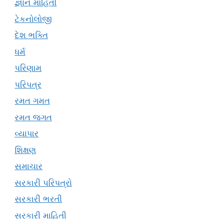
જ્ઞાન માહિતી
ટેકનોલોજી
દેશ ભક્તિ
ધર્મ
પરિણામ
પરિપત્ર
રમત ગમત
રમત જગત
વ્યાપાર
શિક્ષણ
સમાચાર
સરકારી પરિપત્રો
સરકારી ભરતી
સરકારી માહિતી