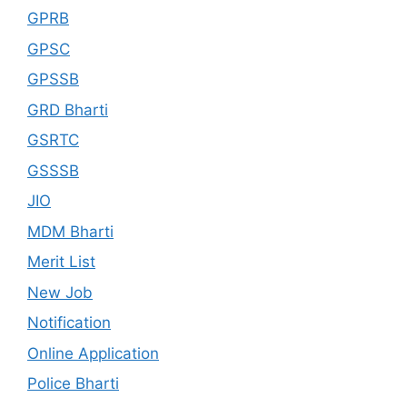
GPRB
GPSC
GPSSB
GRD Bharti
GSRTC
GSSSB
JIO
MDM Bharti
Merit List
New Job
Notification
Online Application
Police Bharti