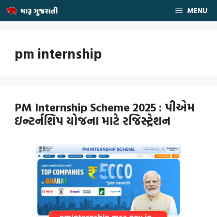
Skip
MENU
to
content
pm internship
PM Internship Scheme 2025 : પીએમ
ઇન્ટર્નશિપ યોજના માટે રજિસ્ટ્રેશન