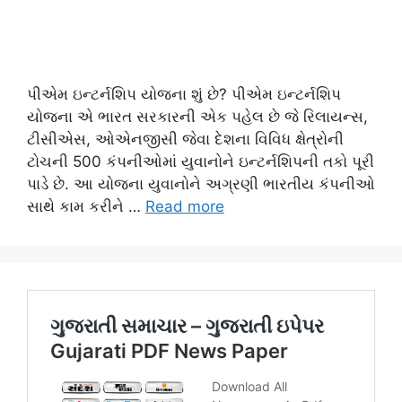
પીએમ ઇન્ટર્નશિપ યોજના શું છે? પીએમ ઇન્ટર્નશિપ
યોજના એ ભારત સરકારની એક પહેલ છે જે રિલાયન્સ,
ટીસીએસ, ઓએનજીસી જેવા દેશના વિવિધ ક્ષેત્રોની
ટોચની 500 કંપનીઓમાં યુવાનોને ઇન્ટર્નશિપની તકો પૂરી
પાડે છે. આ યોજના યુવાનોને અગ્રણી ભારતીય કંપનીઓ
સાથે કામ કરીને …
Read more