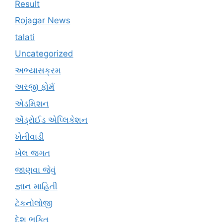
Result
Rojagar News
talati
Uncategorized
અભ્યાસક્રમ
અરજી ફોર્મ
એડમિશન
એંડ્રોઈડ એપ્લિકેશન
ખેતીવાડી
ખેલ જગત
જાણવા જેવું
જ્ઞાન માહિતી
ટેકનોલોજી
દેશ ભક્તિ