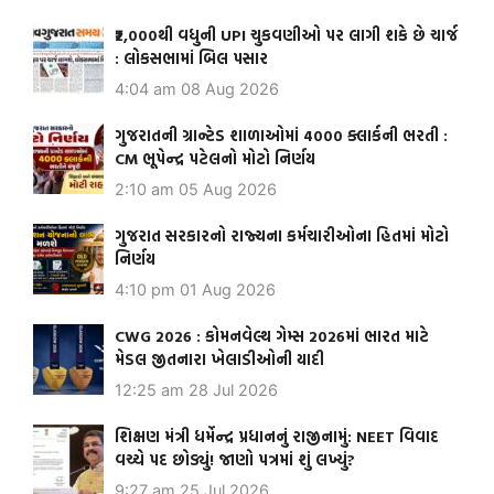
₹2,000થી વધુની UPI ચુકવણીઓ પર લાગી શકે છે ચાર્જ
: લોકસભામાં બિલ પસાર
4:04 am
08 Aug 2026
ગુજરાતની ગ્રાન્ટેડ શાળાઓમાં 4000 ક્લાર્કની ભરતી :
CM ભૂપેન્દ્ર પટેલનો મોટો નિર્ણય
2:10 am
05 Aug 2026
ગુજરાત સરકારનો રાજ્યના કર્મચારીઓના હિતમાં મોટો
નિર્ણય
4:10 pm
01 Aug 2026
CWG 2026 : કોમનવેલ્થ ગેમ્સ 2026માં ભારત માટે
મેડલ જીતનારા ખેલાડીઓની યાદી
12:25 am
28 Jul 2026
શિક્ષણ મંત્રી ધર્મેન્દ્ર પ્રધાનનું રાજીનામું: NEET વિવાદ
વચ્ચે પદ છોડ્યું! જાણો પત્રમાં શું લખ્યું?
9:27 am
25 Jul 2026