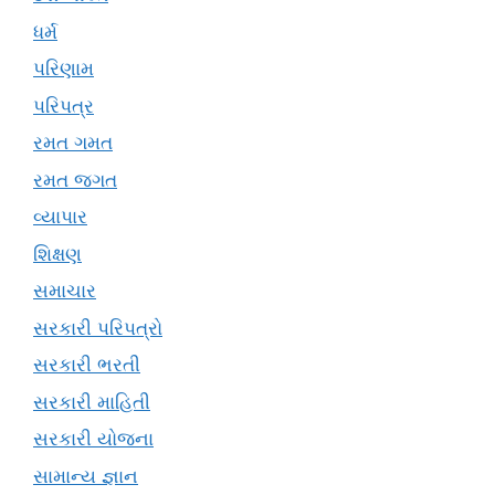
ધર્મ
પરિણામ
પરિપત્ર
રમત ગમત
રમત જગત
વ્યાપાર
શિક્ષણ
સમાચાર
સરકારી પરિપત્રો
સરકારી ભરતી
સરકારી માહિતી
સરકારી યોજના
સામાન્ય જ્ઞાન