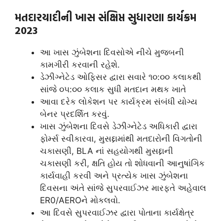
મતદારયાદીની ખાસ સંક્ષિપ્ત સુધારણા કાર્યક્રમ
2023
આ ખાસ ઝુંબેશના દિવસોએ નીચે મુજબની
કામગીરી કરવાની રહેશે.
ડેઝીગ્નેટેડ ઓફિસર દ્વારા સવારે ૧૦:૦૦ કલાકથી
સાંજે ૦૫:૦૦ કલાક સુધી મતદાન મથક ખાતે
આવા દરેક લોકેશન પર કાર્યક્રમ સંબંધી યોગ્ય
બેનર પ્રદર્શિત કરવું.
ખાસ ઝુંબેશના દિવસે ડેઝીગ્નેટેડ અધિકારી દ્વારા
ફોર્મ્સ સ્વીકારવા, મુસદ્દામાંથી મતદારોની વિગતોની
ચકાસણી, BLA નાં સહયોગથી મુસદ્દાની
ચકાસણી કરી, ક્ષતિ હોય તો શોધવાની આનુષાંગિક
કાર્યવાહી કરવી અને પ્રત્યેક ખાસ ઝુંબેશના
દિવસના અંતે સાંજે સુપરવાઈઝર મારફતે અહેવાલ
ER0/AEROને મોકલવો.
આ દિવસે સુપરવાઈઝર દ્વારા પોતાના કાર્યક્ષેત્ર