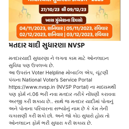
મતદાર યાદી સુધારણા NVSP
મતદારયાદી સુધારણા ને લગતા કામ માટે ઓનલાઇન
સુવિધા પણ ઉપલબ્ધ છે.
આ ઉપરાંત Voter Helpline મોબાઈલ એપ, ચૂંટણી
પંચના National Voter’s Service Portal
https://www.nvsp.in (NVSP Portal) ના માધ્યમથી
પણ ફોર્મ નં.06 ભરી નવા મતદાર તરીકે નોંધણી કરાવવા
અરજી કરી શકાય છે.. સાથે જ મતદાર યાદીમાં પોતાનું
અને પોતાના પરિવારના સભ્યોનું નામ છે કે કેમ તેની
ચકાસણી કરી શકો છો. અને જો કોઇ સુધારો હોય તો
ઓનલાઇન ફોર્મ ભરી સુધારા કરી શકાય છે.