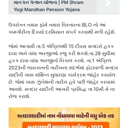
માન ધન પેન્શન યોજના | PM Shram
Yogi Mandhan Pension Yojana
ઉપરોક્ત તમામ ફોર્મ તમારા વિસ્તારના BLO નો આ
કામગીરીના દિવસો દરમિયાન સંપર્ક કરવાથી મળી રહેશે.
જેમાં આગામી તા.5 એપ્રિલથી 15 દીવસ મતદારો હકક
દાવા અને વાંધા અરજીઓ રજુ કરી શકશે.તા.28 સુધીમાં
હકક દાવા વાંધા અરજીનો નિકાલ કરશે. તા.1 એપ્રિલ
2023ની લાયકાતની તારીખના સંદર્ભમાં ફોટાવાળી મતદાર
યાદીની ખાસ સંક્ષિપ્ત સુધારણા કાર્યક્રમ જાહેર કરાયેલ
છે. જેમાં ખાસ ઝુંબેશની તારીખ હવે પછી જાહેર કરવામાં
આવશે. મતદાર યાદીની આખરી પ્રસિદ્ધ તા.10મી મે ના
રોજ કરાશે.