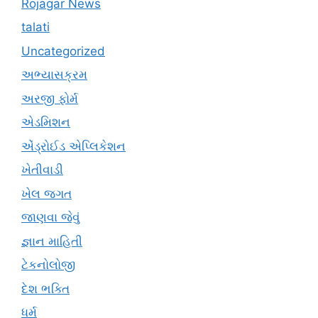
Rojagar News
talati
Uncategorized
અભ્યાસક્રમ
અરજી ફોર્મ
એડમિશન
એંડ્રોઈડ એપ્લિકેશન
ખેતીવાડી
ખેલ જગત
જાણવા જેવું
જ્ઞાન માહિતી
ટેકનોલોજી
દેશ ભક્તિ
ધર્મ