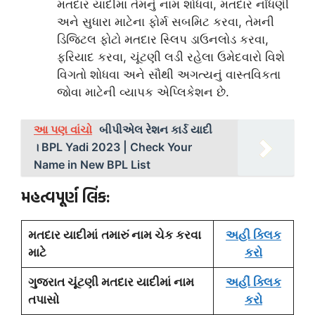
મતદાર યાદીમાં તેમનું નામ શોધવા, મતદાર નોંધણી
અને સુધારા માટેના ફોર્મ સબમિટ કરવા, તેમની
ડિજિટલ ફોટો મતદાર સ્લિપ ડાઉનલોડ કરવા,
ફરિયાદ કરવા, ચૂંટણી લડી રહેલા ઉમેદવારો વિશે
વિગતો શોધવા અને સૌથી અગત્યનું વાસ્તવિકતા
જોવા માટેની વ્યાપક એપ્લિકેશન છે.
આ પણ વાંચો
બીપીએલ રેશન કાર્ડ યાદી
। BPL Yadi 2023 | Check Your
Name in New BPL List
મહત્વપૂર્ણ લિંક:
મતદાર યાદીમાં
તમારું નામ ચેક કરવા
અહી ક્લિક
માટે
કરો
ગુજરાત ચૂંટણી મતદાર યાદીમાં નામ
અહીં ક્લિક
તપાસો
કરો