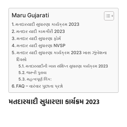
Maru Gujarati
મતદારયાદી સુધારણા કાર્યક્રમ 2023
મતદાર યાદી કામગીરી 2023
મતદાર યાદી સુધારણા ફોર્મ
મતદાર યાદી સુધારણા NVSP
મતદાર યાદી સુધારણા કાર્યક્રમ 2023 ખાસ ઝૂંબેશના
દિવસો
મતદારયાદીની ખાસ સંક્ષિપ્ત સુધારણા કાર્યક્રમ 2023
જરૂરી પુરાવા
મહત્વપૂર્ણ લિંક:
FAQ – વારંવાર પુછાતા પ્રશ્નો
મતદારયાદી સુધારણા કાર્યક્રમ 2023