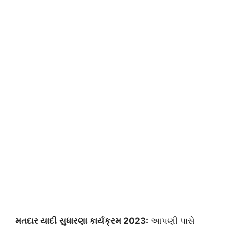
મતદાર યાદી સુધારણા કાર્યક્રમ 2023:
આપણી પાસે