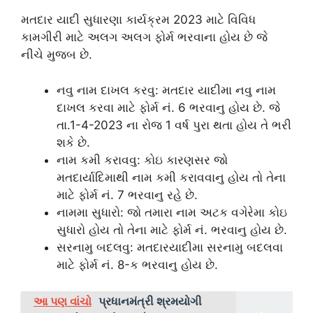
મતદાર યાદી સુધારણા કાર્યક્રમ 2023 માટે વિવિધ
કામગીરી માટે અલગ અલગ ફોર્મ ભરવાના હોય છે જે
નીચે મુજબ છે.
નવુ નામ દાખલ કરવુ: મતદાર યાદીમા નવુ નામ
દાખલ કરવા માટે ફોર્મ નં. 6 ભરવાનુ હોય છે. જે
તા.1-4-2023 ના રોજ 1 વર્ષ પુરા થતા હોય તે ભરી
શકે છે.
નામ કમી કરાવવુ: કોઇ કારણસર જો
મતદાર્યાદિમાથી નામ કમી કરાવવાનુ હોય તો તેના
માટે ફોર્મ નં. 7 ભરવાનુ રહે છે.
નામમા સુધારો: જો તમારા નામ અટક વગેરેમા કોઇ
સુધારો હોય તો તેના માટે ફોર્મ નં. ભરવાનુ હોય છે.
સરનામુ બદલવુ: મતદારયાદીમા સરનામુ બદલવા
માટે ફોર્મ નં. 8-ક ભરવાનુ હોય છે.
આ પણ વાંચો
પ્રધાનમંત્રી શ્રમયોગી