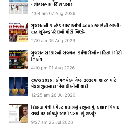
: લોકસભામાં બિલ પસાર
4:04 am
07 Aug 2026
ગુજરાતની ગ્રાન્ટેડ શાળાઓમાં 4000 ક્લાર્કની ભરતી :
CM ભૂપેન્દ્ર પટેલનો મોટો નિર્ણય
2:10 am
05 Aug 2026
ગુજરાત સરકારનો રાજ્યના કર્મચારીઓના હિતમાં મોટો
નિર્ણય
4:10 pm
01 Aug 2026
CWG 2026 : કોમનવેલ્થ ગેમ્સ 2026માં ભારત માટે
મેડલ જીતનારા ખેલાડીઓની યાદી
12:25 am
28 Jul 2026
શિક્ષણ મંત્રી ધર્મેન્દ્ર પ્રધાનનું રાજીનામું: NEET વિવાદ
વચ્ચે પદ છોડ્યું! જાણો પત્રમાં શું લખ્યું?
9:27 am
25 Jul 2026