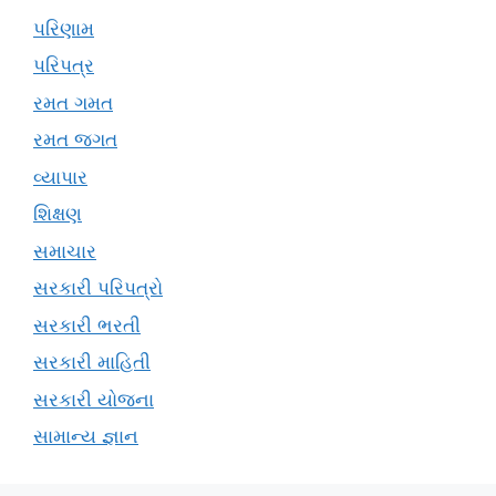
પરિણામ
પરિપત્ર
રમત ગમત
રમત જગત
વ્યાપાર
શિક્ષણ
સમાચાર
સરકારી પરિપત્રો
સરકારી ભરતી
સરકારી માહિતી
સરકારી યોજના
સામાન્ય જ્ઞાન