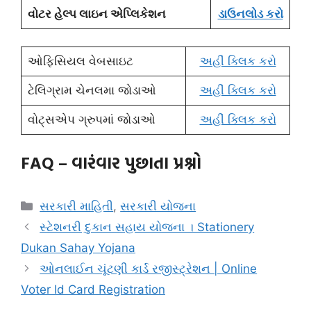
વોટર હેલ્પ લાઇન એપ્લિકેશન
ડાઉનલોડ કરો
ઓફિસિયલ વેબસાઇટ
અહીં ક્લિક કરો
ટેલિગ્રામ ચેનલમા જોડાઓ
અહીં ક્લિક કરો
વોટ્સએપ ગ્રુપમાં જોડાઓ
અહીં ક્લિક કરો
FAQ – વારંવાર પુછાતા પ્રશ્નો
Categories
સરકારી માહિતી
,
સરકારી યોજના
સ્ટેશનરી દુકાન સહાય યોજના । Stationery
Dukan Sahay Yojana
ઓનલાઈન ચૂંટણી કાર્ડ રજીસ્ટ્રેશન | Online
Voter Id Card Registration