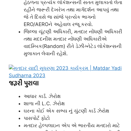
હેઠળના પ્રત્યેક લોકેશન્સની સતત મુલાકાતો લેતા
રહીને જરૂરી દેખરેખ તથા માર્ગદર્શન આપવું તથા
જે તે દિવસે જ સાંજે પ્રત્યેક ભાગનો
ERO/AEROને અહેવાલ રજૂ કરવો.
જિલ્લા ચૂંટણી અધિકારી, મતદાર નોંધણી અધિકારી
તથા મદદનીશ મતદાર નોંધણી અધિકારીએ
વાદમ્બિક(Random) રીતે ડેઝીગ્નેટેડ લોકેશન્સની
મુલાકાત લેવાની રહેશે.
જરૂરી પુરાવા
આધાર કાર્ડ. ઝેરોક્ષ
શાળા ની L.C. ઝેરોક્ષ
ઘરના કોઈ એક સભ્ય નું ચુંટણી કાર્ડ ઝેરોક્ષ
પાસપોર્ટ ફોટો
મતદાર હેલ્પલાઇન એપ એ ભારતીય મતદારો માટે