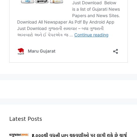
Latest Posts
₹2,000થી વધુની UPI ચુકવણીઓ પર લાગી શકે છે ચાર્જ