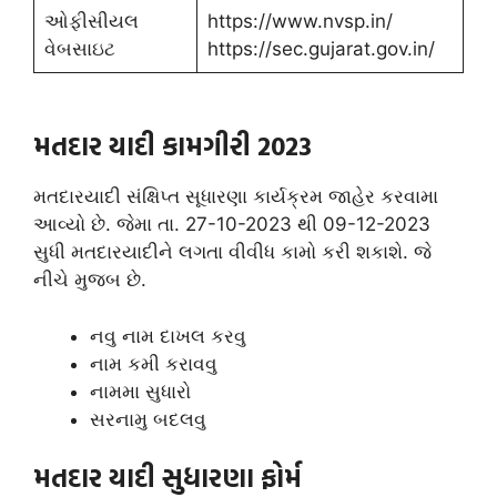
ઓફીસીયલ
https://www.nvsp.in/
વેબસાઇટ
https://sec.gujarat.gov.in/
મતદાર યાદી કામગીરી 2023
મતદારયાદી સંક્ષિપ્ત સૂધારણા કાર્યક્રમ જાહેર કરવામા
આવ્યો છે. જેમા તા. 27-10-2023 થી 09-12-2023
સુધી મતદારયાદીને લગતા વીવીધ કામો કરી શકાશે. જે
નીચે મુજબ છે.
નવુ નામ દાખલ કરવુ
નામ કમી કરાવવુ
નામમા સુધારો
સરનામુ બદલવુ
મતદાર યાદી સુધારણા ફોર્મ