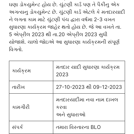
ઘણા ડોકયુમેન્ટ હોય છે. ચુંટણી કાર્ડ પણ તે પૈકીનુ એક
અગત્યનુ ડોકયુમેન્ટ છે. ચુંટણી કાર્ડ એટલે કે મતદારયાદી
ને લગતા કામ માટે ચુંટણી પંચ દ્વારા વર્ષમા 2-3 વખત
સુધારણા કાર્યક્રમ જાહેર થતો હોય છે. જે આ વખતે તા.
5 એપ્રીલ 2023 થી તા.20 એપ્રીલ 2023 સુધી
યોજાશે. ચાલો જોઇએ આ સુધારણા કાર્યક્રમની સંપૂર્ણ
વિગતો.
મતદાર યાદી સુધારણા કાર્યક્રમ
કાર્યક્રમ
2023
તારીખ
27-10-2023 થી 09-12-2023
મતદારયાદીમા નવા નામ દાખલ
કામગીરી
કરવા
અને સુધારાઓ
સંપર્ક
તમારા વિસ્તારના BLO