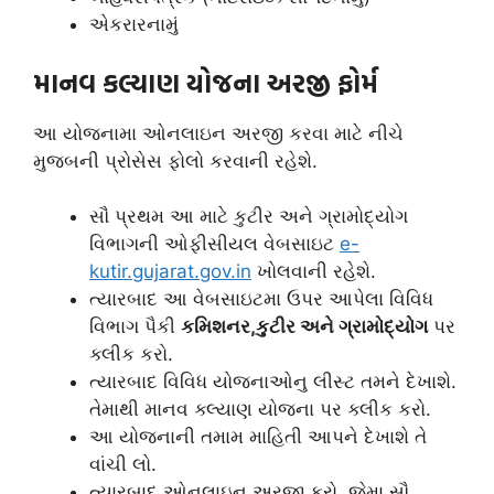
એકરારનામું
માનવ કલ્યાણ યોજના અરજી ફોર્મ
આ યોજનામા ઓનલાઇન અરજી કરવા માટે નીચે
મુજબની પ્રોસેસ ફોલો કરવાની રહેશે.
સૌ પ્રથમ આ માટે કુટીર અને ગ્રામોદ્યોગ
વિભાગની ઓફીસીયલ વેબસાઇટ
e-
kutir.gujarat.gov.in
ખોલવાની રહેશે.
ત્યારબાદ આ વેબસાઇટમા ઉપર આપેલા વિવિધ
વિભાગ પૈકી
કમિશનર,કુટીર અને ગ્રામોદ્યોગ
પર
ક્લીક કરો.
ત્યારબાદ વિવિધ યોજનાઓનુ લીસ્ટ તમને દેખાશે.
તેમાથી માનવ ક્લ્યાણ યોજના પર ક્લીક કરો.
આ યોજનાની તમામ માહિતી આપને દેખાશે તે
વાંચી લો.
ત્યારબાદ ઓનલાઇન અરજી કરો. જેમા સૌ