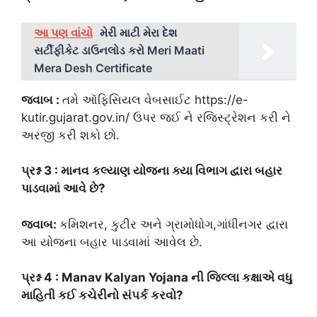
આ પણ વાંચો
મેરી માટી મેરા દેશ
સર્ટીફીકેટ ડાઉનલોડ કરો Meri Maati
Mera Desh Certificate
જવાબ :
તમે ઑફિસિયલ વેબસાઈટ https://e-
kutir.gujarat.gov.in/ ઉપર જઈ ને રજિસ્ટ્રેશન કરી ને
અરજી કરી શકો છો.
પ્રશ્ન 3 :
માનવ કલ્યાણ યોજના ક્યા વિભાગ દ્વારા બહાર
પાડવામાં આવે છે?
જવાબ:
કમિશનર, કુટીર અને ગ્રામોધોગ,ગાંધીનગર દ્વારા
આ યોજના બહાર પાડવામાં આવેલ છે.
પ્રશ્ન 4 :
Manav Kalyan Yojana ની જિલ્લા કક્ષાએ વધુ
માહિતી કઈ કચેરીનો સંપર્ક કરવો?