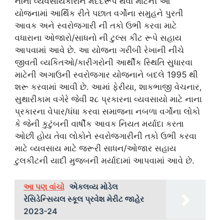
નાના વ્યવસાયકારોને મદદરૂપ થવા માટેની આ
યોજનામાં આર્થિક રીતે પછાત વર્ગોના સમુહને પુરતી
આવક અને સ્‍વરોજગારી ની તકો ઉભી કરવા માટે
વધારાના ઓજારો/સાધનો ની ટુલ્સ કીટ રૂપે સહાય
આપવામાં આવે છે. આ યોજના ગરીબી રેખાની નીચે
જીવતી વ્‍યકિતઓ/કારીગરોની આર્થીક સ્‍થિતિ સુધારવા
માટેની અગાઉની સ્‍વરોજગાર યોજનાને બદલે 1995 થી
શરૂ કરવામાં આવી છે. આમાં ફેરીયા, શાકભાજી વેચનાર,
સુથારીકામ વગેરે જેવી ૨૮ પ્રકારના વ્યવસાયો માટે નાના
પ્રકારના વેપાર/ધંધા કરવા સમાજના નબળા વર્ગોના લોકો
કે જેની કુટુંબની વાર્ષીક આવક નિયત મર્યાદા કરતા
ઓછી હોય તેવા લોકોને સ્વરોજગારીની તકો ઉભી કરવા
માટે વ્‍યવસાય માટે જરૂરી સાધન/ઓજાર સહાય
ટુલકીટની યાદી મુજબની મર્યાદામાં આપવામાં આવે છે.
આ પણ વાંચો
એકલવ્ય મોડેલ
રેસિડેન્સિયલ સ્કૂલ પ્રવેશ મેરીટ જાહેર
2023-24