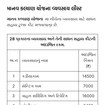
માનવ કલ્યાણ યોજના વ્યવસાય લીસ્ટ
માનવ કલ્યાણ યોજના
મા નીચેના વ્યવસાય માટે સાધન
સહાય ટુલ્સ કીટ મળવાપાત્ર છે.
28 પ્રકારના વ્યવસાય અને તેની સાધન સહાય કીટની
અંદાજિત રકમ.
અંદાજિત
અ.નં
વ્યવસાયનું નામ
કિંમત
(₹)
1
કડીયાકામ
14500
2
સેન્ટિંગ કામ
7000
3
વાહન સર્વિસિંગ અને રિપેરિંગ
16000