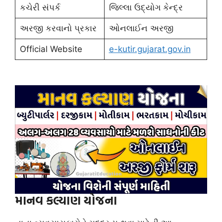
કચેરી સંપર્ક
જિલ્લા ઉદ્યોગ કેન્દ્ર
અરજી કરવાનો પ્રકાર
ઓનલાઈન અરજી
Official Website
e-kutir.gujarat.gov.in
માનવ કલ્યાણ યોજના