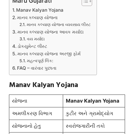
Maru Gujarati
Manav Kalyan Yojana
માનવ કલ્યાણ યોજના
માનવ કલ્યાણ યોજના વ્યવસાય લીસ્ટ
માનવ કલ્યાણ યોજના આવક મર્યાદા
વય મર્યાદા
ડોકયુમેન્ટ લીસ્ટ
માનવ કલ્યાણ યોજના અરજી ફોર્મ
મહત્વપૂર્ણ લિંક:
FAQ – વારંવાર પુછાતા
Manav Kalyan Yojana
યોજના
Manav Kalyan Yojana
અમલીકરણ વિભાગ
કુટીર અને ગ્રામોદ્યોગ
યોજનાનો હેતુ
સ્વરોજગારીની તકો