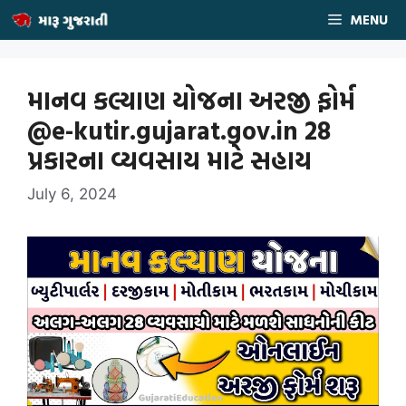
Skip
MENU
to
content
માનવ કલ્યાણ યોજના અરજી ફોર્મ
@e-kutir.gujarat.gov.in 28
પ્રકારના વ્યવસાય માટે સહાય
July 6, 2024