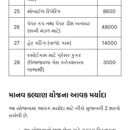
25
મોબાઈલ રિપેરિંગ
8600
પેપર કપ તથા પેપર ડીશ બનાવટ
26
48000
(સખી મંડળ માટે)
27
હેર કટિંગ (વાળંદ કામ)
14000
રસોઈકામ માટે પ્રેસર કુકર
28
(ઉજ્જવલા ગેસ કનેક્શનના
3000
લાભાર્થી)
માનવ કલ્યાણ યોજના આવક મર્યાદા
આ યોજનામા આવક મર્યાદા માટે નીચે મુજબની 2 શરતો
રાખેલી છે.