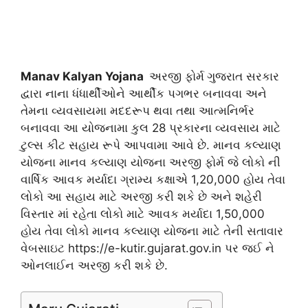
Manav Kalyan Yojana
અરજી ફોર્મ
ગુજરાત સરકાર
દ્વારા નાના ધંધાર્થીઓને આર્થીક પગભર બનાવવા અને
તેમના વ્યવસાયમા મદદરૂપ થવા તથા આત્મનિર્ભર
બનાવવા આ યોજનામા કુલ 28 પ્રકારના વ્યવસાય માટે
ટુલ્સ કીટ સહાય રૂપે આપવામા આવે છે. માનવ કલ્યાણ
યોજના માનવ કલ્યાણ યોજના અરજી ફોર્મ જે લોકો ની
વાર્ષિક આવક મર્યાદા ગ્રામ્ય કક્ષાએ 1,20,000 હોય તેવા
લોકો આ સહાય માટે અરજી કરી શકે છે અને શહેરી
વિસ્તાર માં રહેતા લોકો માટે આવક મર્યાદા 1,50,000
હોય તેવા લોકો માનવ કલ્યાણ યોજના માટે તેની સતાવાર
વેબસાઇટ https://e-kutir.gujarat.gov.in પર જઈ ને
ઓનલાઈન અરજી કરી શકે છે.