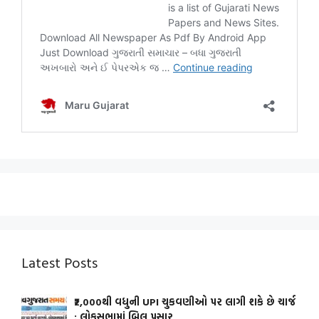
Latest Posts
₹2,000થી વધુની UPI ચુકવણીઓ પર લાગી શકે છે ચાર્જ
: લોકસભામાં બિલ પસાર