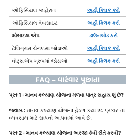
ઓફિસિયલ જાહેરાત
અહીં ક્લિક કરો
ઓફિસિયલ વેબસાઇટ
અહીં ક્લિક કરો
મોબાઇલ એપ
ડાઉનલોડ
કરો
ટેલિગ્રામ ચેનલમા જોડાઓ
અહીં ક્લિક કરો
વોટ્સએપ ગ્રુપમાં જોડાઓ
અહીં ક્લિક કરો
FAQ – વારંવાર પુછાતા
પ્રશ્ન 1 : માનવ કલ્યાણ યોજના મળવા પાત્ર સહાય શું છે?
જવાબ :
માનવ કલ્યાણ યોજના હેઠળ કયા ૨૮ પ્રકાર ના
વ્યવસાય માટે સાધનો આપવામાં આવે છે.
પ્રશ્ન 2 : માનવ કલ્યાણ યોજના અરજી કેવી રીતે કરવી?