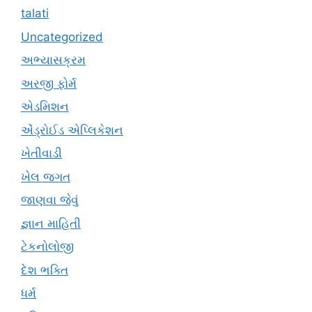
talati
Uncategorized
અભ્યાસક્રમ
અરજી ફોર્મ
એડમિશન
એંડ્રોઈડ એપ્લિકેશન
ખેતીવાડી
ખેલ જગત
જાણવા જેવું
જ્ઞાન માહિતી
ટેકનોલોજી
દેશ ભક્તિ
ધર્મ