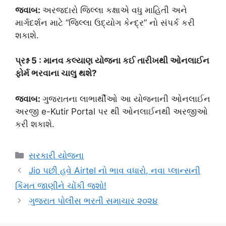
જવાબ:
અરજદારો જિલ્લા કક્ષાએ વધુ માહિતી અને
માર્ગદર્શન માટે “જિલ્લા ઉદ્યોગ કેન્દ્ર” નો સંપર્ક કરી
શકાશે.
પ્રશ્ન 5 :
માનવ કલ્યાણ યોજના કઈ તારીખથી ઓનલાઈન
ફોર્મ ભરવાના ચાલુ થશે?
જવાબ:
ગુજરાતના લાભાર્થીઓ આ યોજનાની ઓનલાઈન
અરજી e-Kutir Portal પર થી ઓનલાઈનથી અરજીઓ
કરી શકાશે.
Categories
સરકારી યોજના
Jio પછી હવે Airtel નો ભાવ વધારો, નવા પ્લાન્સની
કિંમત જાણીને ચોંકી જશો!
ગુજરાત પોલીસ ભરતી સમાચાર ૨૦૨૪