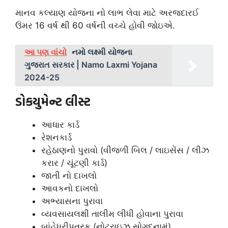
માનવ કલ્યાણ યોજના નો લાભ લેવા માટે અરજદારઈ
ઉંમર 16 વર્ષ થી 60 વર્ષની વચ્ચે હોવી જોઇએ.
આ પણ વાંચો
નમો લક્ષ્મી યોજના
ગુજરાત સરકાર | Namo Laxmi Yojana
2024-25
ડોકયુમેન્ટ લીસ્ટ
આધાર કાર્ડ
રેશનકાર્ડ
રહેઠાણનો પુરાવો (વીજળી બિલ / લાઇસેંસ / લીઝ
કરાર / ચૂંટણી કાર્ડ)
જાતી નો દાખલો
આવકનો દાખલો
અભ્યાસના પુરાવા
વ્યવસાયલક્ષી તાલીમ લીધી હોવાના પુરાવા
બાંહેધરીપત્રક (નોટરાઇઝ સોગદનામું)