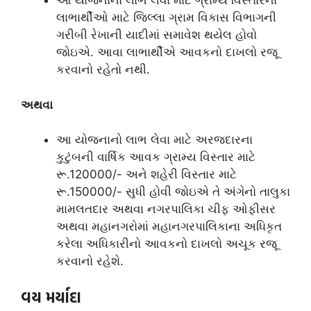
આ યોજનાનો લાભ લેવા માટે ગ્રામ્‍ય વિસ્‍તારના
લાભાર્થીઓ માટે જિલ્લા ગ્રામ વિકાસ વિભાગની
ગરીબી રેખાની યાદીમાં સમાવેશ થયેલ હોવો
જોઇએ. આવા લાભાર્થીએ આવકનો દાખલો રજૂ
કરવાનો રહેતો નથી.
અથવા
આ યોજનાનો લાભ લેવા માટે અરજદારના
કુટુંબની વાર્ષિક આવક ગ્રામ્‍ય વિસ્‍તાર માટે
રૂ.120000/- અને શહેરી વિસ્‍તાર માટે
રૂ.150000/- સુધી હોવી જોઇએ તે અંગેનો તાલુકા
મામલતદાર અથવા નગરપાલિકા ચીફ ઓફીસર
અથવા મહાનગરોમાં મહાનગરપાલિકાના અધિકૃત
કરેલા અધિકારીનો આવકનો દાખલો અચૂક રજૂ
કરવાનો રહેશે.
વય મર્યાદા