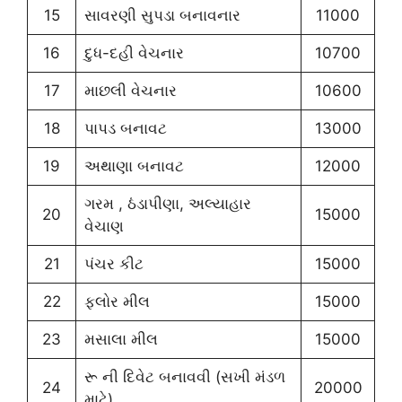
15
સાવરણી સુપડા બનાવનાર
11000
16
દુધ-દહી વેચનાર
10700
17
માછલી વેચનાર
10600
18
પાપડ બનાવટ
13000
19
અથાણા બનાવટ
12000
ગરમ , ઠંડાપીણા, અલ્યાહાર
20
15000
વેચાણ
21
પંચર કીટ
15000
22
ફ્લોર મીલ
15000
23
મસાલા મીલ
15000
રૂ ની દિવેટ બનાવવી (સખી મંડળ
24
20000
માટે)