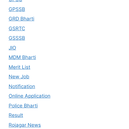
GPSSB
GRD Bharti
GSRTC
GSSSB
JIO
MDM Bharti
Merit List
New Job
Notification
Online Application
Police Bharti
Result
Rojagar News