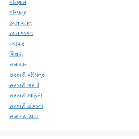
પરિણામ
પરિપત્ર
રમત ગમત
રમત જગત
વ્યાપાર
શિક્ષણ
સમાચાર
સરકારી પરિપત્રો
સરકારી ભરતી
સરકારી માહિતી
સરકારી યોજના
સામાન્ય જ્ઞાન