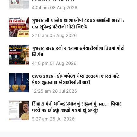
4:04 am
08 Aug 2026
ગુજરાતની ગ્રાન્ટેડ શાળાઓમાં 4000 ક્લાર્કની ભરતી :
CM ભૂપેન્દ્ર પટેલનો મોટો નિર્ણય
2:10 am
05 Aug 2026
ગુજરાત સરકારનો રાજ્યના કર્મચારીઓના હિતમાં મોટો
નિર્ણય
4:10 pm
01 Aug 2026
CWG 2026 : કોમનવેલ્થ ગેમ્સ 2026માં ભારત માટે
મેડલ જીતનારા ખેલાડીઓની યાદી
12:25 am
28 Jul 2026
શિક્ષણ મંત્રી ધર્મેન્દ્ર પ્રધાનનું રાજીનામું: NEET વિવાદ
વચ્ચે પદ છોડ્યું! જાણો પત્રમાં શું લખ્યું?
9:27 am
25 Jul 2026