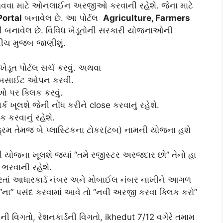
વવા માટે ઓનલાઈન અરજીઓ કરવાની રહેશે. જેના માટે
Portal
બનાવેલ છે. આ પોર્ટલ
Agriculture, Farmers
 બનાવેલ છે. વિવિધ ખેડૂતોની સરકારી યોજનાઓની
નીચ મુજબ જાણીશું.
ૂત પોર્ટલ સર્ચ કરવું. અથવા
 વેબસાઈટ ઓપન કરવી.
 પર ક્લિક કરવું.
્ક ખૂલશે જેની નોંધ કરીને close કરવાનું રહેશે.
 કરવાનું રહેશે.
 ડ્રમ તેમજ બે પ્લાસ્ટિકના ટોકર(ટબ) નામની યોજના હશે
ની યોજના ખૂલશે જ્યાં “તમે રજીસ્ટર અરજદાર છો” તેનો હા
ભરવાની રહેશે.
કરતાં આધારકાર્ડ નંબર અને મોબાઈલ નંબર નાખીને આગળ
ના” પસંદ કરવામાં આવે તો “નવી અરજી કરવા ક્લિક કરો”
ાની વિગતો, રેશનકાર્ડની વિગતો, ikhedut 7/12 વગેરે તમામ