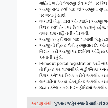
માહિતી ભરીને “અરજી સેવ કરો” પર ક્લિક 
અરજી સેવા કર્યા બાદ જો અરજીમાં સુધા
પર જવાનું રહેશે.
લાભાર્થી ખેડૂત દ્વારા ઓનલાઈન અરજી ભર
ક્લિક કરો” તેના પર ક્લિક કરવાનું રહેશ
વધારા થશે નહિં તેની નોંધ લેવી.
અરજી કન્‍ફર્મ થયા બાદ લાભાર્થી ખેડૂત દ્વ
અરજીની પ્રિન્‍ટ લેવી ફરજીયાત છે. ઓનલ
નિશાન કરી અરજી પર દર્શાવેલ ઓફિસ/કચે
કરવાની રહેશે.
I-khedut portal registration કર્યા બા
તો પ્રિન્‍ટ પર લાભાર્થીએ સહી/સિક્કા ક
ક્લિક કરો” પર ક્લિક કરીને અપલોડ કરવા
લાભાર્થીના અન્ય ડોક્યુમેન્‍ટ અપલોડ કરવ
Scan કરેલ નકલ PDF ફોર્મેટમાં અપલો
આ પણ વાંચો
ગુજરાત જાહેર રજાની યાદી વર્ષ 