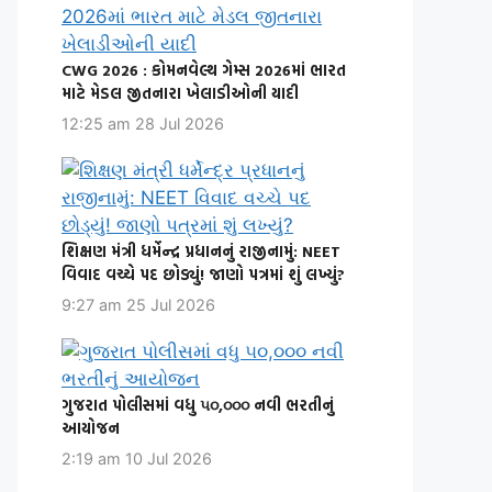
CWG 2026 : કોમનવેલ્થ ગેમ્સ 2026માં ભારત
માટે મેડલ જીતનારા ખેલાડીઓની યાદી
12:25 am
28 Jul 2026
શિક્ષણ મંત્રી ધર્મેન્દ્ર પ્રધાનનું રાજીનામું: NEET
વિવાદ વચ્ચે પદ છોડ્યું! જાણો પત્રમાં શું લખ્યું?
9:27 am
25 Jul 2026
ગુજરાત પોલીસમાં વધુ ૫૦,૦૦૦ નવી ભરતીનું
આયોજન
2:19 am
10 Jul 2026