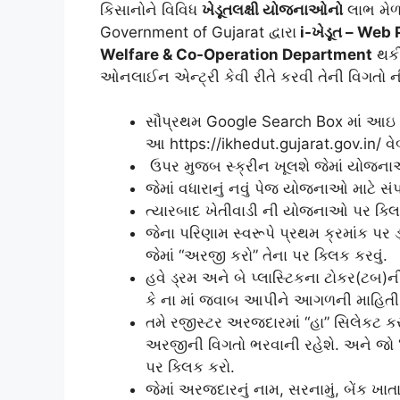
કિસાનોને વિવિધ
ખેડૂતલક્ષી યોજનાઓનો
લાભ મેળ
Government of Gujarat દ્વારા
i-ખેડૂત – Web 
Welfare & Co-Operation Department
થકી
ઓનલાઈન એન્‍ટ્રી કેવી રીતે કરવી તેની વિગતો 
સૌપ્રથમ Google Search Box માં આઇ ખેડ
આ https://ikhedut.gujarat.gov.in/
ઉપર મુજબ સ્ક્રીન ખૂલશે જેમાં યોજનાઓ
જેમાં વધારાનું નવું પેજ યોજનાઓ માટે સંપર
ત્યારબાદ ખેતીવાડી ની યોજનાઓ પર ક્લિક
જેના પરિણામ સ્વરૂપે પ્રથમ ક્રમાંક પર
જેમાં “અરજી કરો” તેના પર ક્લિક કરવું.
હવે ડ્રમ અને બે પ્લાસ્ટિકના ટોકર(ટબ)
કે ના માં જવાબ આપીને આગળની માહિતી 
તમે રજીસ્ટર અરજદારમાં “હા” સિલેકટ 
અરજીની વિગતો ભરવાની રહેશે. અને જો “
પર ક્લિક કરો.
જેમાં અરજદારનું નામ, સરનામું, બેંક ખાત