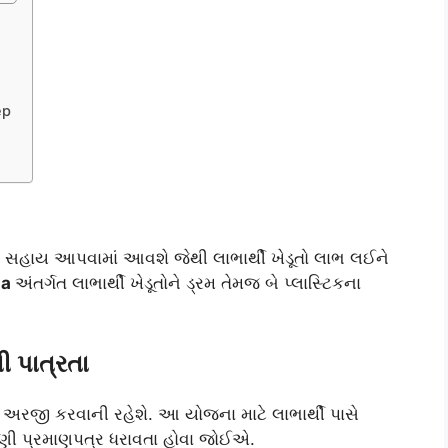
ep
ન સહાય આપવામાં આવશે જેથી લાભાર્થી ખેડૂતો લાભ લઈને
na
અંતર્ગત લાભાર્થી ખેડૂતોને ડ્રમ તેમજ બે પ્લાસ્ટિકના
ી પાત્રતા
જી કરવાની રહેશે. આ યોજના માટે લાભાર્થી પાસે
ી પ્રમાણપત્ર ધરાવતા હોવા જોઈએ.