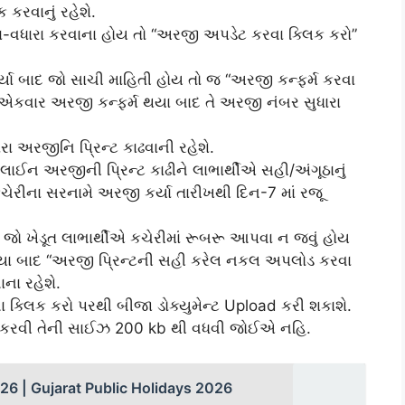
કરવાનું રહેશે.
રા-વધારા કરવાના હોય તો “અરજી અપડેટ કરવા ક્લિક કરો”
્યા બાદ જો સાચી માહિતી હોય તો જ “અરજી કન્‍ફર્મ કરવા
ે. એકવાર અરજી કન્ફર્મ થયા બાદ તે અરજી નંબર સુધારા
ારા અરજીનિ પ્રિન્‍ટ કાઢવાની રહેશે.
ાઈન અરજીની પ્રિન્‍ટ કાઢીને લાભાર્થીએ સહી/અંગૂઠાનું
રીના સરનામે અરજી કર્યા તારીખથી દિન-7 માં રજૂ
દ જો ખેડૂત લાભાર્થીએ કચેરીમાં રૂબરૂ આપવા ન જવું હોય
રાવ્યા બાદ “અરજી પ્રિન્‍ટની સહી કરેલ નકલ અપલોડ કરવા
ના રહેશે.
ા ક્લિક કરો પરથી બીજા ડોક્યુમેન્‍ટ Upload કરી શકાશે.
ડ કરવી તેની સાઈઝ 200 kb થી વધવી જોઈએ નહિ.
2026 | Gujarat Public Holidays 2026