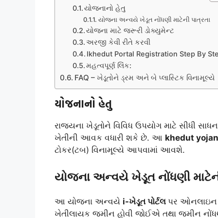
યોજનાનો હેતુ
યોજના અન્વયે ખેડૂત નોંધણી માટેની પાત્રતા
યોજના માટે જરૂરી ડોક્યુમેન્ટ
અરજી કેવી રીતે કરવી
Ikhedut Portal Registration Step By St
મહત્વપૂર્ણ લિંક:
FAQ – ખેડૂતોને ડ્રમ અને બે પ્લાસ્ટિક વિનામૂલ્યે
યોજનાનો હેતુ
રાજ્યના ખેડૂતોને વિવિધ ઉપયોગ માટે સીધી સાધ
ખેતીની આવક વધારી શકે છે. આ
khedut yoja
ટોકર(ટબ) વિનામૂલ્યે આપવામાં આવશે.
યોજના અન્વયે ખેડૂત નોંધણી માટેન
આ યોજના અન્વયે
i-ખેડૂત પોર્ટલ
પર ઓનલાઇન અર
ખેતીલાયક જમીન હોવી જોઈએ તથા જમીન નોંધણ