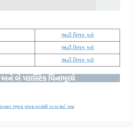
અહીં ક્લિક કરો
અહીં ક્લિક કરો
અહીં ક્લિક કરો
મ અને બે પ્લાસ્ટિક વિનામૂલ્યે
વિખ્યાત ઝૂલતા પુલના વચ્ચેથી કટકા થઈ ગયા