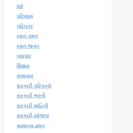
ધર્મ
પરિણામ
પરિપત્ર
રમત ગમત
રમત જગત
વ્યાપાર
શિક્ષણ
સમાચાર
સરકારી પરિપત્રો
સરકારી ભરતી
સરકારી માહિતી
સરકારી યોજના
સામાન્ય જ્ઞાન