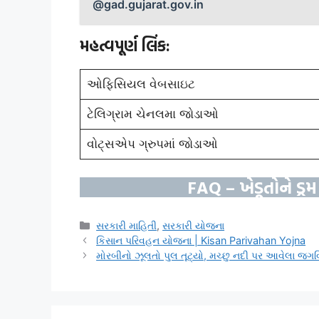
@gad.gujarat.gov.in
મહત્વપૂર્ણ લિંક:
ઓફિસિયલ વેબસાઇટ
ટેલિગ્રામ ચેનલમા જોડાઓ
વોટ્સએપ ગ્રુપમાં જોડાઓ
FAQ –
ખેડૂતોને ડ્ર
Categories
સરકારી માહિતી
,
સરકારી યોજના
કિસાન પરિવહન યોજના | Kisan Parivahan Yojna
મોરબીનો ઝૂલતો પુલ તૂટ્યો, મચ્છુ નદી પર આવેલા જગ