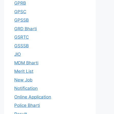
GPRB
GPSC
GPSSB
GRD Bharti
GSRTC
GSSSB
JIO
MDM Bharti
Merit List
New Job
Notification
Online Application
Police Bharti
Result