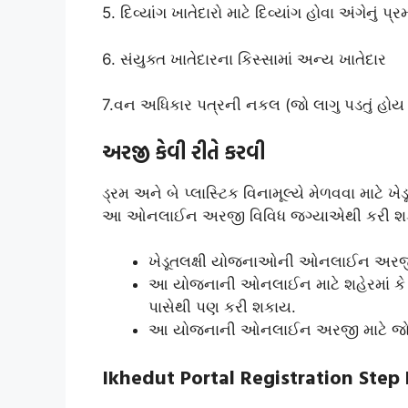
5. દિવ્યાંગ ખાતેદારો માટે દિવ્યાંગ હોવા અંગેનું પ
6. સંયુક્ત ખાતેદારના કિસ્સામાં અન્ય ખાતેદાર
7.વન અધિકાર પત્રની નકલ (જો લાગુ પડતું હોય 
અરજી કેવી રીતે કરવી
ડ્રમ અને બે પ્લાસ્ટિક વિનામૂલ્યે મેળવવા માટે ખ
આ ઓનલાઈન અરજી વિવિધ જગ્યાએથી કરી શ
ખેડૂતલક્ષી યોજનાઓની ઓનલાઈન અરજી મ
આ યોજનાની ઓનલાઈન માટે શહેરમાં કે 
પાસેથી પણ કરી શકાય.
આ યોજનાની ઓનલાઈન અરજી માટે જો જ
Ikhedut Portal Registration Step