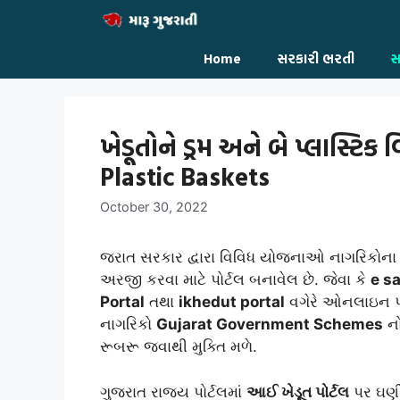
Skip
to
content
Home
સરકારી ભરતી
સ
ખેડૂતોને ડ્રમ અને બે પ્લાસ્ટિ
Plastic Baskets
October 30, 2022
જરાત સરકાર દ્વારા વિવિધ યોજનાઓ નાગરિકોના
અરજી કરવા માટે પોર્ટલ બનાવેલ છે. જેવા કે
e s
Portal
તથા
ikhedut portal
વગેરે ઓનલાઇન પો
નાગરિકો
Gujarat Government Schemes
નો
રૂબરૂ જવાથી મુક્તિ મળે.
ગુજરાત રાજ્ય પોર્ટલમાં
આઈ ખેડૂત પોર્ટલ
પર ઘણી