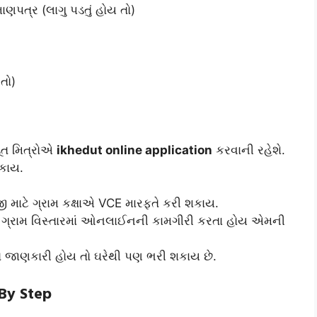
્રમાણપત્ર (લાગુ પડતું હોય તો)
તો)
ેડૂત મિત્રોએ
ikhedut online application
કરવાની રહેશે.
કાય.
ાટે ગ્રામ કક્ષાએ VCE મારફતે કરી શકાય.
ગ્રામ વિસ્તારમાં ઓનલાઈનની કામગીરી કરતા હોય એમની
ાણકારી હોય તો ઘરેથી પણ ભરી શકાય છે.
 By Step