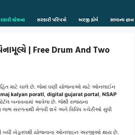
રકારી યોજના
સરકારી પરિપત્રો
અરજી ફોર્મ
સામાન્ય જ્ઞાન
ક વિનામૂલ્યે | Free Drum And Two
 હિત માટે ચાલે છે. જેમાં ઘણી યોજનાઓ માટે ઓનલાઈન
amaj kalyan poratl
,
digital gujarat portal
,
NSAP
ર્ટલ બનાવવામાં આવેલા છે. જેથી રાજ્યના
 લાભ સરળતાથી મેળવી શકે અને વિવિધ કચેરીઓ સુધી
 બધી ખેડૂતલક્ષી યોજનાના ઓનલાઇન અરજીઓ થાય છે.