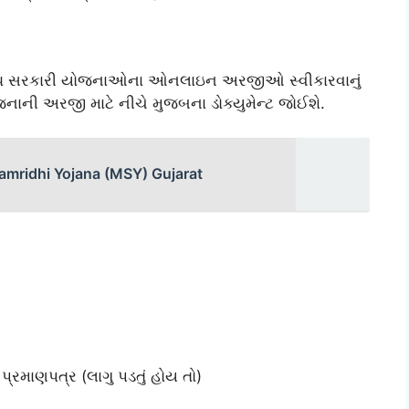
વિવિધ સરકારી યોજનાઓના ઓનલાઇન અરજીઓ સ્વીકારવાનું
જનાની અરજી માટે નીચે મુજબના ડોક્યુમેન્ટ જોઈશે.
Samridhi Yojana (MSY) Gujarat
રમાણપત્ર (લાગુ પડતું હોય તો)