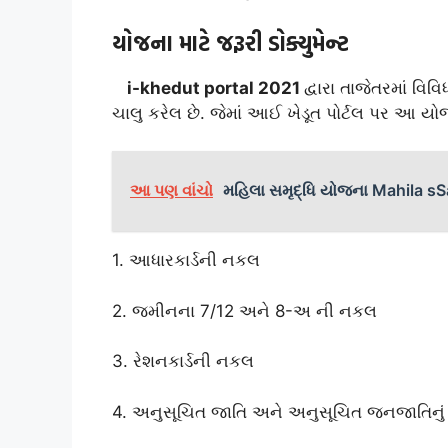
યોજના માટે જરૂરી ડોક્યુમેન્ટ
i-khedut portal 2021
દ્વારા તાજેતરમાં 
ચાલુ કરેલ છે. જેમાં આઈ ખેડૂત પોર્ટલ પર આ યો
આ પણ વાંચો
મહિલા સમૃદ્ધિ યોજના Mahila s
1. આધારકાર્ડની નકલ
2. જમીનના 7/12 અને 8-અ ની નકલ
3. રેશનકાર્ડની નકલ
4. અનુસૂચિત જાતિ અને અનુસૂચિત જનજાતિનું પ્