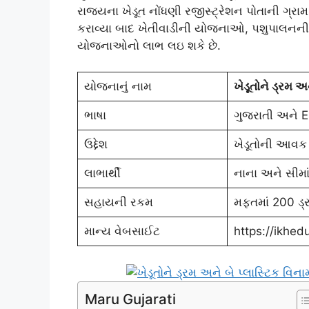
રાજ્યના ખેડૂત નોંધણી રજીસ્ટ્રેશન પોતાની ગ્રા
કરાવ્યા બાદ ખેતીવાડીની યોજનાઓ, પશુપાલન
યોજનાઓનો લાભ લઇ શકે છે.
યોજનાનું નામ
ખેડૂતોને ડ્રમ અન
ભાષા
ગુજરાતી અને E
ઉદ્દેશ
ખેડૂતોની આવક 
લાભાર્થી
નાના અને સીમા
સહાયની રકમ
મફતમાં 200 ડ્
માન્ય વેબસાઈટ
https://ikhed
Maru Gujarati