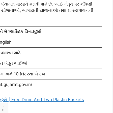
મ પંચાયત મારફતે કરાવી શકે છે. આઈ ખેડૂત પર નોંધણી
ની યોજનાઓ, બાગાયતી યોજનાઓ તથા મત્સ્યપાલનની
ે બે પ્લાસ્ટિક વિનામૂલ્યે
nglish
વધારવા માટે
ંત ખેડૂત ભાઈઓ
રમ અને 10 લિટરના બે ટબ
ut.gujarat.gov.in/