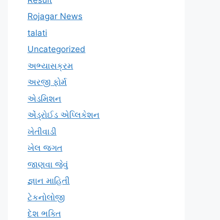
Rojagar News
talati
Uncategorized
અભ્યાસક્રમ
અરજી ફોર્મ
એડમિશન
એંડ્રોઈડ એપ્લિકેશન
ખેતીવાડી
ખેલ જગત
જાણવા જેવું
જ્ઞાન માહિતી
ટેકનોલોજી
દેશ ભક્તિ