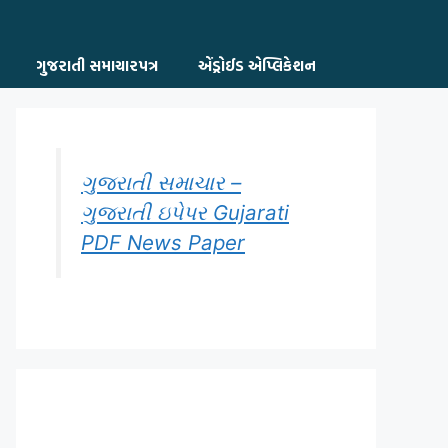
ગુજરાતી સમાચારપત્ર
એંડ્રોઈડ એપ્લિકેશન
ગુજરાતી સમાચાર –
ગુજરાતી ઇપેપર Gujarati
PDF News Paper