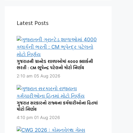
Latest Posts
ગુજરાતની ગ્રાન્ટેડ શાળાઓમાં 4000 ક્લાર્કની
ભરતી : CM ભૂપેન્દ્ર પટેલનો મોટો નિર્ણય
2:10 am
05 Aug 2026
ગુજરાત સરકારનો રાજ્યના કર્મચારીઓના હિતમાં
મોટો નિર્ણય
4:10 pm
01 Aug 2026