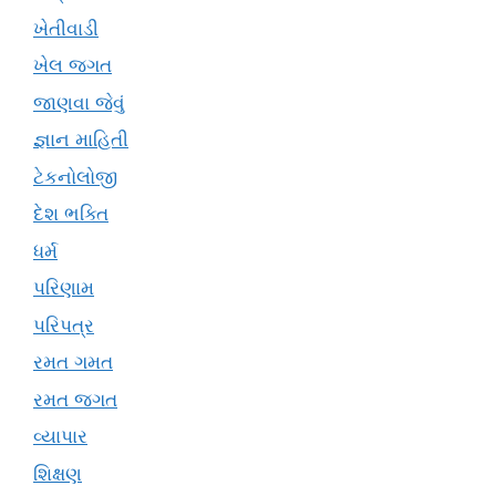
ખેતીવાડી
ખેલ જગત
જાણવા જેવું
જ્ઞાન માહિતી
ટેકનોલોજી
દેશ ભક્તિ
ધર્મ
પરિણામ
પરિપત્ર
રમત ગમત
રમત જગત
વ્યાપાર
શિક્ષણ