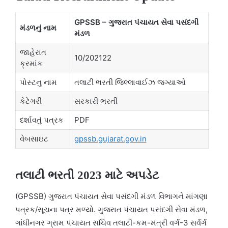
GPSSB – ગુજરાત પંચાયત સેવા પસંદગી
મંડળનું નામ
મંડળ
જાહેરાત
10/202122
ક્રમાંક
પોસ્ટનુ નામ
તલાટી ભરતી જિલ્લાવાઈઝ જગ્યાઓ
કેટેગરી
સરકારી ભરતી
દર્શાવતું પત્રક
PDF
વેબસાઇટ
gpssb.gujarat.gov.in
તલાટી ભરતી 2023 માટે અપડેટ
(GPSSB) ગુજરાત પંચાયત સેવા પસંદગી મંડળ વિભાગને માંગણા
પત્રક/સૂચના પત્ર મળ્યો. ગુજરાત પંચાયત પસંદગી સેવા મંડળ,
ગાંધીનગર ગ્રામ પંચાયત સચિવ તલાટી-કમ-મંત્રી વર્ગ-3 સર્વર્ગ