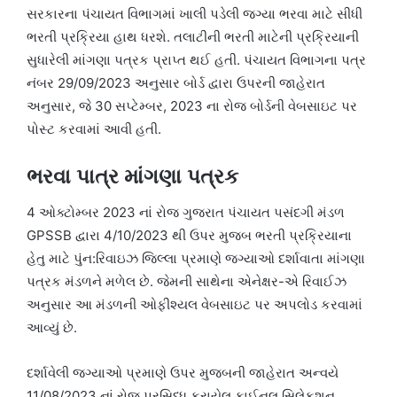
સરકારના પંચાયત વિભાગમાં ખાલી પડેલી જગ્યા ભરવા માટે સીધી
ભરતી પ્રક્રિયા હાથ ધરશે. તલાટીની ભરતી માટેની પ્રક્રિયાની
સુધારેલી માંગણા પત્રક પ્રાપ્ત થઈ હતી. પંચાયત વિભાગના પત્ર
નંબર 29/09/2023 અનુસાર બોર્ડ દ્વારા ઉપરની જાહેરાત
અનુસાર, જે 30 સપ્ટેમ્બર, 2023 ના રોજ બોર્ડની વેબસાઇટ પર
પોસ્ટ કરવામાં આવી હતી.
ભરવા પાત્ર માંગણા પત્રક
4 ઓક્ટોમ્બર 2023 નાં રોજ ગુજરાત પંચાયત પસંદગી મંડળ
GPSSB દ્વારા 4/10/2023 થી ઉપર મુજબ ભરતી પ્રક્રિયાના
હેતુ માટે પુંન:રિવાઇઝ જિલ્લા પ્રમાણે જગ્યાઓ દર્શાવાતા માંગણા
પત્રક મંડળને મળેલ છે. જેમની સાથેના એનેક્ષર-એ રિવાઈઝ
અનુસાર આ મંડળની ઓફીશ્યલ વેબસાઇટ પર અપલોડ કરવામાં
આવ્યું છે.
દર્શાવેલી જગ્યાઓ પ્રમાણે ઉપર મુજબની જાહેરાત અન્વયે
11/08/2023 નાં રોજ પ્રસિધ્ધ કરાયેલ ફાઈનલ સિલેકશન