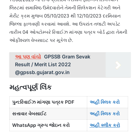
લિસ્ટમાં સમાવિષ્ઠ ઉમેદવારોને તેમની સિલેકશન કેટેગરી અને
મેરીટ ક્રમ મુજબ 05/10/2023 થી 12/10/2023 દરમિયાન
જિલ્લા ફાળવણી કરવામાં આવશે. આ ઉપરાંત તલાટી અપડેટ
તારીખ 04 ઓક્ટોમ્બરે રિવાઈઝ માંગણા પત્રક બોર્ડ દ્વારા તેમની
ઓફીશ્યલ વેબસાઇટ પર મૂકેલ છે.
આ પણ વાંચો
GPSSB Gram Sevak
Result / Merit List 2022
@gpssb.gujarat.gov.in
મહત્વપૂર્ણ લિંક
પુન:રિવાઈઝ માંગણા પત્રક PDF
અહીં ક્લિક કરો
સત્તાવાર વેબસાઈટ
અહીં ક્લિક કરો
WhatsApp ગ્રૂપ જોઇન કરો
અહીં ક્લીક કરો