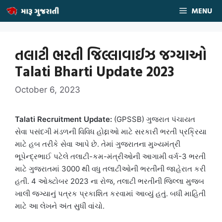
Skip
MENU
to
content
તલાટી ભરતી જિલ્લાવાઈઝ જગ્યાઓ
Talati Bharti Update 2023
October 6, 2023
Talati Recruitment Update:
(GPSSB) ગુજરાત પંચાયત
સેવા પસંદગી મંડળની વિવિધ હોદ્દાઓ માટે સરકારી ભરતી પ્રક્રિયા
માટે હબ તરીકે સેવા આપે છે. તેમાં ગુજરાતના મુખ્યમંત્રી
ભૂપેન્દ્રભાઈ પટેલે તલાટી-કમ-મંત્રીઓની આગામી વર્ગ-3 ભરતી
માટે ગુજરાતમાં 3000 થી વધુ તલાટીઓની ભરતીની જાહેરાત કરી
હતી. 4 ઓક્ટોબર 2023 ના રોજ, તલાટી ભરતીની જિલ્લા મુજબ
ખાલી જગ્યાનું પત્રક પ્રકાશિત કરવામાં આવ્યું હતું. બધી માહિતી
માટે આ લેખને અંત સુધી વાંચો.