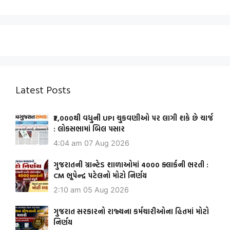
Latest Posts
₹2,000થી વધુની UPI ચુકવણીઓ પર લાગી શકે છે ચાર્જ
: લોકસભામાં બિલ પસાર
4:04 am
07 Aug 2026
ગુજરાતની ગ્રાન્ટેડ શાળાઓમાં 4000 ક્લાર્કની ભરતી :
CM ભૂપેન્દ્ર પટેલનો મોટો નિર્ણય
2:10 am
05 Aug 2026
ગુજરાત સરકારનો રાજ્યના કર્મચારીઓના હિતમાં મોટો
નિર્ણય