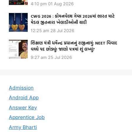
4:10 pm
01 Aug 2026
CWG 2026 : કોમનવેલ્થ ગેમ્સ 2026માં ભારત માટે
મેડલ જીતનારા ખેલાડીઓની યાદી
12:25 am
28 Jul 2026
શિક્ષણ મંત્રી ધર્મેન્દ્ર પ્રધાનનું રાજીનામું: NEET વિવાદ
વચ્ચે પદ છોડ્યું! જાણો પત્રમાં શું લખ્યું?
9:27 am
25 Jul 2026
Admission
Android App
Answer Key
Apprentice Job
Army Bharti