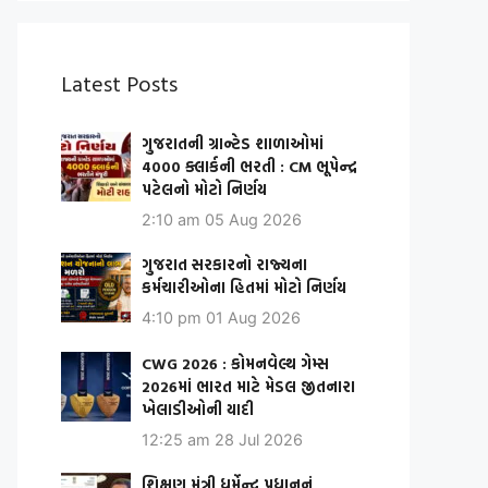
Latest Posts
ગુજરાતની ગ્રાન્ટેડ શાળાઓમાં
4000 ક્લાર્કની ભરતી : CM ભૂપેન્દ્ર
પટેલનો મોટો નિર્ણય
2:10 am
05 Aug 2026
ગુજરાત સરકારનો રાજ્યના
કર્મચારીઓના હિતમાં મોટો નિર્ણય
4:10 pm
01 Aug 2026
CWG 2026 : કોમનવેલ્થ ગેમ્સ
2026માં ભારત માટે મેડલ જીતનારા
ખેલાડીઓની યાદી
12:25 am
28 Jul 2026
શિક્ષણ મંત્રી ધર્મેન્દ્ર પ્રધાનનું