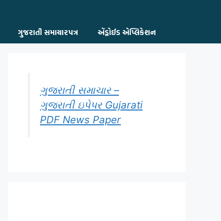
ગુજરાતી સમાચારપત્ર
એંડ્રોઈડ એપ્લિકેશન
ગુજરાતી સમાચાર –
ગુજરાતી ઇપેપર Gujarati
PDF News Paper