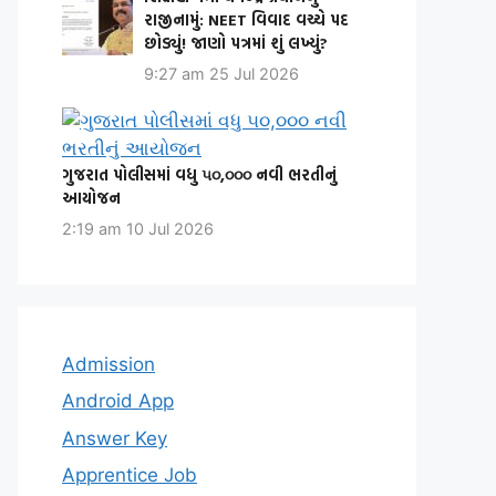
રાજીનામું: NEET વિવાદ વચ્ચે પદ
છોડ્યું! જાણો પત્રમાં શું લખ્યું?
9:27 am
25 Jul 2026
ગુજરાત પોલીસમાં વધુ ૫૦,૦૦૦ નવી ભરતીનું
આયોજન
2:19 am
10 Jul 2026
Admission
Android App
Answer Key
Apprentice Job