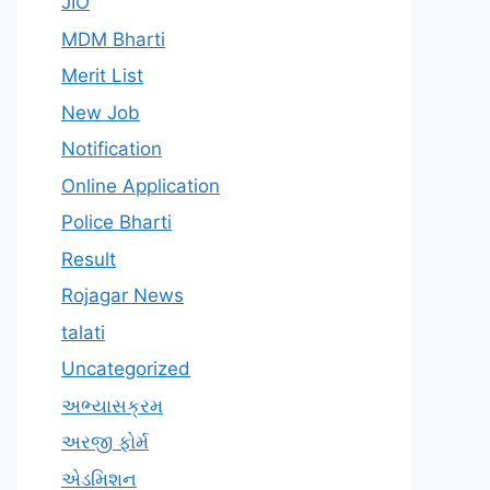
JIO
MDM Bharti
Merit List
New Job
Notification
Online Application
Police Bharti
Result
Rojagar News
talati
Uncategorized
અભ્યાસક્રમ
અરજી ફોર્મ
એડમિશન