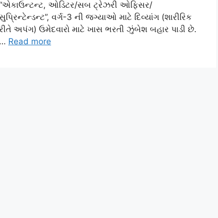
“એકાઉન્ટન્ટ, ઓડિટર/સબ ટ્રેઝરી ઓફિસર/
સુપ્રિન્ટેન્ડન્ટ”, વર્ગ-3 ની જગ્યાઓ માટે દિવ્યાંગ (શારીરિક
રીતે અપંગ) ઉમેદવારો માટે ખાસ ભરતી ઝુંબેશ બહાર પાડી છે.
…
Read more