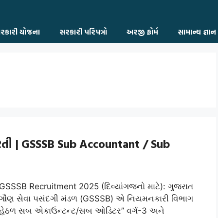
રકારી યોજના
સરકારી પરિપત્રો
અરજી ફોર્મ
સામાન્ય જ્ઞાન
રતી | GSSSB Sub Accountant / Sub
GSSSB Recruitment 2025 (દિવ્યાંગજનો માટે): ગુજરાત
ગૌણ સેવા પસંદગી મંડળ (GSSSB) એ નિયમનકારી વિભાગ
હેઠળ સબ એકાઉન્ટન્ટ/સબ ઓડિટર” વર્ગ-3 અને