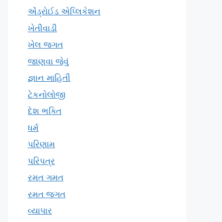
એંડ્રોઈડ એપ્લિકેશન
ખેતીવાડી
ખેલ જગત
જાણવા જેવું
જ્ઞાન માહિતી
ટેકનોલોજી
દેશ ભક્તિ
ધર્મ
પરિણામ
પરિપત્ર
રમત ગમત
રમત જગત
વ્યાપાર