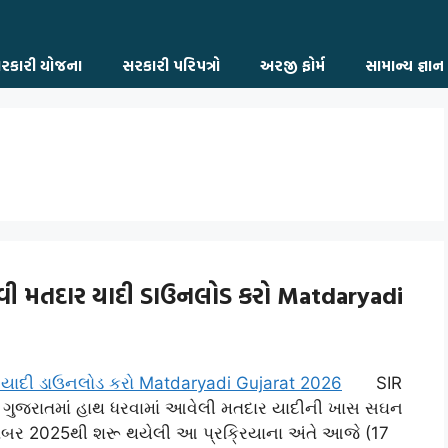
રકારી યોજના
સરકારી પરિપત્રો
અરજી ફોર્મ
સામાન્ય જ્ઞાન
વી મતદાર યાદી ડાઉનલોડ કરો Matdaryadi
SIR
ર ગુજરાતમાં હાથ ધરવામાં આવેલી મતદાર યાદીની ખાસ સઘન
્ટોબર 2025થી શરૂ થયેલી આ પ્રક્રિયાના અંતે આજે (17