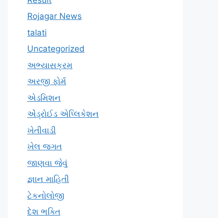
Rojagar News
talati
Uncategorized
અભ્યાસક્રમ
અરજી ફોર્મ
એડમિશન
એંડ્રોઈડ એપ્લિકેશન
ખેતીવાડી
ખેલ જગત
જાણવા જેવું
જ્ઞાન માહિતી
ટેકનોલોજી
દેશ ભક્તિ