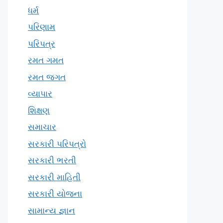
ધર્મ
પરિણામ
પરિપત્ર
રમત ગમત
રમત જગત
વ્યાપાર
શિક્ષણ
સમાચાર
સરકારી પરિપત્રો
સરકારી ભરતી
સરકારી માહિતી
સરકારી યોજના
સામાન્ય જ્ઞાન