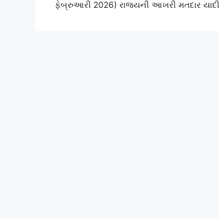
ફેબ્રુઆરી 2026) રાજ્યની આખરી મતદાર યાદી 