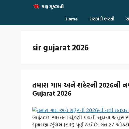
Skip
to
content
Home
સરકારી ભરતી
સ
sir gujarat 2026
તમારા ગામ અને શહેરની 2026ની ન
Gujarat 2026
Gujarat: ભારતના ચૂંટણી પંચની સૂચના અનુસા
સુધારણા ઝુંબેશ (SIR) પૂર્ણ થઈ છે. ગત 27 ઓક