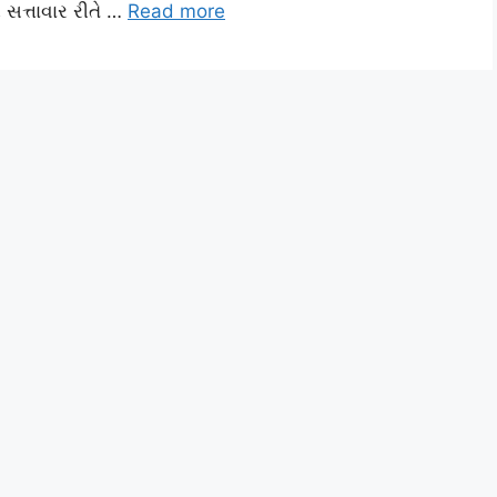
સત્તાવાર રીતે …
Read more