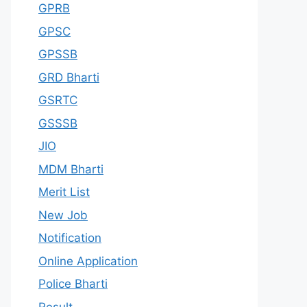
GPRB
GPSC
GPSSB
GRD Bharti
GSRTC
GSSSB
JIO
MDM Bharti
Merit List
New Job
Notification
Online Application
Police Bharti
Result