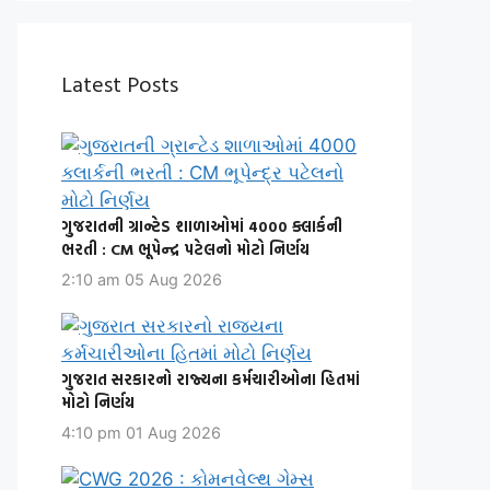
Latest Posts
ગુજરાતની ગ્રાન્ટેડ શાળાઓમાં 4000 ક્લાર્કની
ભરતી : CM ભૂપેન્દ્ર પટેલનો મોટો નિર્ણય
2:10 am
05 Aug 2026
ગુજરાત સરકારનો રાજ્યના કર્મચારીઓના હિતમાં
મોટો નિર્ણય
4:10 pm
01 Aug 2026