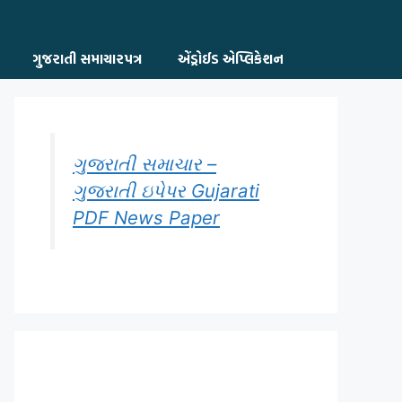
ગુજરાતી સમાચારપત્ર
એંડ્રોઈડ એપ્લિકેશન
ગુજરાતી સમાચાર –
ગુજરાતી ઇપેપર Gujarati
PDF News Paper