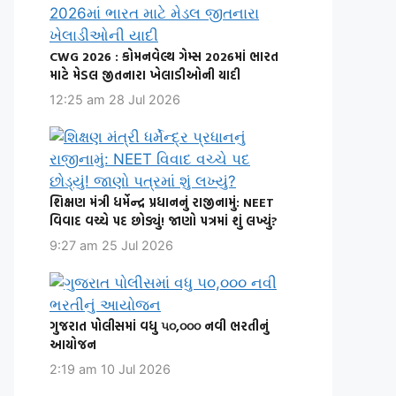
CWG 2026 : કોમનવેલ્થ ગેમ્સ 2026માં ભારત
માટે મેડલ જીતનારા ખેલાડીઓની યાદી
12:25 am
28 Jul 2026
શિક્ષણ મંત્રી ધર્મેન્દ્ર પ્રધાનનું રાજીનામું: NEET
વિવાદ વચ્ચે પદ છોડ્યું! જાણો પત્રમાં શું લખ્યું?
9:27 am
25 Jul 2026
ગુજરાત પોલીસમાં વધુ ૫૦,૦૦૦ નવી ભરતીનું
આયોજન
2:19 am
10 Jul 2026