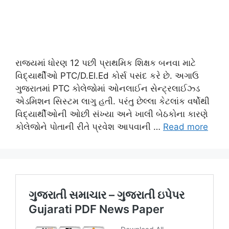
રાજ્યમાં ધોરણ 12 પછી પ્રાથમિક શિક્ષક બનવા માટે
વિદ્યાર્થીઓ PTC/D.El.Ed કોર્સ પસંદ કરે છે. અગાઉ
ગુજરાતમાં PTC કોલેજોમાં ઓનલાઈન સેન્ટ્રલાઈઝ્ડ
એડમિશન સિસ્ટમ લાગુ હતી. પરંતુ છેલ્લા કેટલાંક વર્ષોથી
વિદ્યાર્થીઓની ઓછી સંખ્યા અને ખાલી બેઠકોના કારણે
કોલેજોને પોતાની રીતે પ્રવેશ આપવાની …
Read more