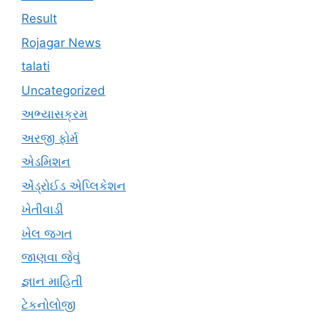
Result
Rojagar News
talati
Uncategorized
અભ્યાસક્રમ
અરજી ફોર્મ
એડમિશન
એંડ્રોઈડ એપ્લિકેશન
ખેતીવાડી
ખેલ જગત
જાણવા જેવું
જ્ઞાન માહિતી
ટેકનોલોજી