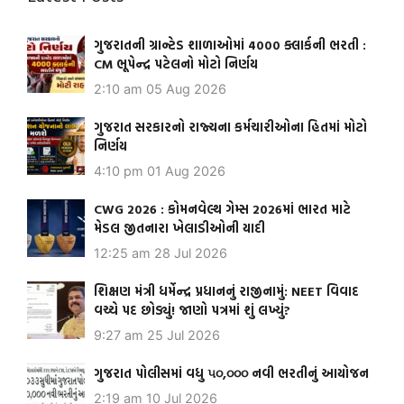
ગુજરાતની ગ્રાન્ટેડ શાળાઓમાં 4000 ક્લાર્કની ભરતી :
CM ભૂપેન્દ્ર પટેલનો મોટો નિર્ણય
2:10 am
05 Aug 2026
ગુજરાત સરકારનો રાજ્યના કર્મચારીઓના હિતમાં મોટો
નિર્ણય
4:10 pm
01 Aug 2026
CWG 2026 : કોમનવેલ્થ ગેમ્સ 2026માં ભારત માટે
મેડલ જીતનારા ખેલાડીઓની યાદી
12:25 am
28 Jul 2026
શિક્ષણ મંત્રી ધર્મેન્દ્ર પ્રધાનનું રાજીનામું: NEET વિવાદ
વચ્ચે પદ છોડ્યું! જાણો પત્રમાં શું લખ્યું?
9:27 am
25 Jul 2026
ગુજરાત પોલીસમાં વધુ ૫૦,૦૦૦ નવી ભરતીનું આયોજન
2:19 am
10 Jul 2026