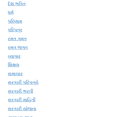
દેશ ભક્તિ
ધર્મ
પરિણામ
પરિપત્ર
રમત ગમત
રમત જગત
વ્યાપાર
શિક્ષણ
સમાચાર
સરકારી પરિપત્રો
સરકારી ભરતી
સરકારી માહિતી
સરકારી યોજના