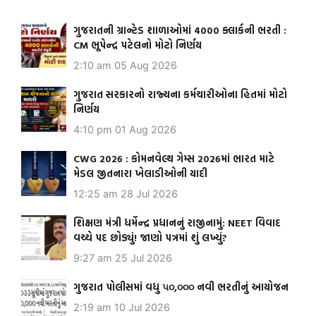
ગુજરાતની ગ્રાન્ટેડ શાળાઓમાં 4000 ક્લાર્કની ભરતી :
CM ભૂપેન્દ્ર પટેલનો મોટો નિર્ણય
2:10 am
05 Aug 2026
ગુજરાત સરકારનો રાજ્યના કર્મચારીઓના હિતમાં મોટો
નિર્ણય
4:10 pm
01 Aug 2026
CWG 2026 : કોમનવેલ્થ ગેમ્સ 2026માં ભારત માટે
મેડલ જીતનારા ખેલાડીઓની યાદી
12:25 am
28 Jul 2026
શિક્ષણ મંત્રી ધર્મેન્દ્ર પ્રધાનનું રાજીનામું: NEET વિવાદ
વચ્ચે પદ છોડ્યું! જાણો પત્રમાં શું લખ્યું?
9:27 am
25 Jul 2026
ગુજરાત પોલીસમાં વધુ ૫૦,૦૦૦ નવી ભરતીનું આયોજન
2:19 am
10 Jul 2026