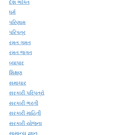
દેશ ભક્તિ
ધર્મ
પરિણામ
પરિપત્ર
રમત ગમત
રમત જગત
વ્યાપાર
શિક્ષણ
સમાચાર
સરકારી પરિપત્રો
સરકારી ભરતી
સરકારી માહિતી
સરકારી યોજના
સામાન્ય જ્ઞાન