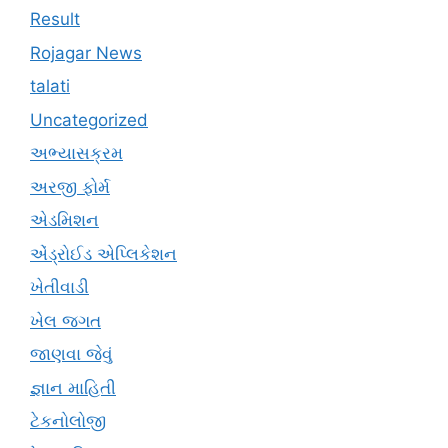
Result
Rojagar News
talati
Uncategorized
અભ્યાસક્રમ
અરજી ફોર્મ
એડમિશન
એંડ્રોઈડ એપ્લિકેશન
ખેતીવાડી
ખેલ જગત
જાણવા જેવું
જ્ઞાન માહિતી
ટેકનોલોજી