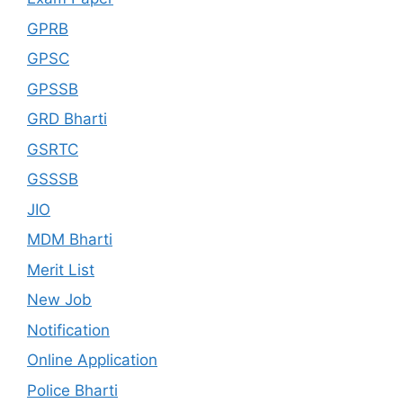
GPRB
GPSC
GPSSB
GRD Bharti
GSRTC
GSSSB
JIO
MDM Bharti
Merit List
New Job
Notification
Online Application
Police Bharti