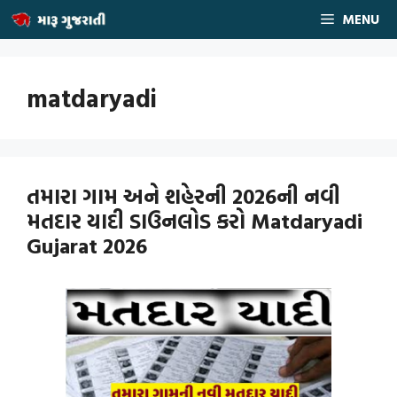
Skip
MENU
to
content
matdaryadi
તમારા ગામ અને શહેરની 2026ની નવી
મતદાર યાદી ડાઉનલોડ કરો Matdaryadi
Gujarat 2026