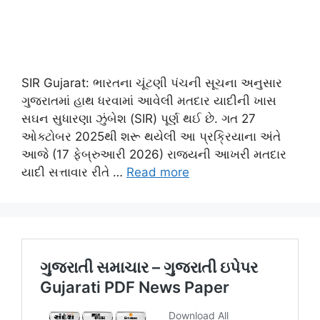
SIR Gujarat: ભારતના ચૂંટણી પંચની સૂચના અનુસાર
ગુજરાતમાં હાથ ધરવામાં આવેલી મતદાર યાદીની ખાસ
સઘન સુધારણા ઝુંબેશ (SIR) પૂર્ણ થઈ છે. ગત 27
ઓક્ટોબર 2025થી શરૂ થયેલી આ પ્રક્રિયાના અંતે
આજે (17 ફેબ્રુઆરી 2026) રાજ્યની આખરી મતદાર
યાદી સત્તાવાર રીતે …
Read more