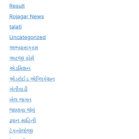
Result
Rojagar News
talati
Uncategorized
અભ્યાસક્રમ
અરજી ફોર્મ
એડમિશન
એંડ્રોઈડ એપ્લિકેશન
ખેતીવાડી
ખેલ જગત
જાણવા જેવું
જ્ઞાન માહિતી
ટેકનોલોજી