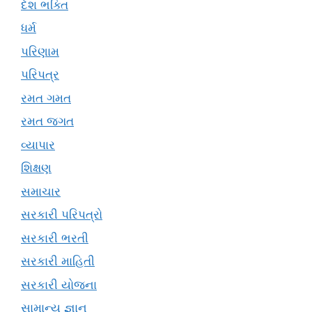
દેશ ભક્તિ
ધર્મ
પરિણામ
પરિપત્ર
રમત ગમત
રમત જગત
વ્યાપાર
શિક્ષણ
સમાચાર
સરકારી પરિપત્રો
સરકારી ભરતી
સરકારી માહિતી
સરકારી યોજના
સામાન્ય જ્ઞાન