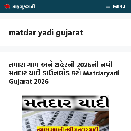
Skip
MENU
to
content
matdar yadi gujarat
તમારા ગામ અને શહેરની 2026ની નવી
મતદાર યાદી ડાઉનલોડ કરો Matdaryadi
Gujarat 2026