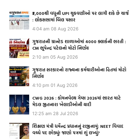
₹2,000થી વધુની UPI ચુકવણીઓ પર લાગી શકે છે ચાર્જ
: લોકસભામાં બિલ પસાર
4:04 am
08 Aug 2026
ગુજરાતની ગ્રાન્ટેડ શાળાઓમાં 4000 ક્લાર્કની ભરતી :
CM ભૂપેન્દ્ર પટેલનો મોટો નિર્ણય
2:10 am
05 Aug 2026
ગુજરાત સરકારનો રાજ્યના કર્મચારીઓના હિતમાં મોટો
નિર્ણય
4:10 pm
01 Aug 2026
CWG 2026 : કોમનવેલ્થ ગેમ્સ 2026માં ભારત માટે
મેડલ જીતનારા ખેલાડીઓની યાદી
12:25 am
28 Jul 2026
શિક્ષણ મંત્રી ધર્મેન્દ્ર પ્રધાનનું રાજીનામું: NEET વિવાદ
વચ્ચે પદ છોડ્યું! જાણો પત્રમાં શું લખ્યું?