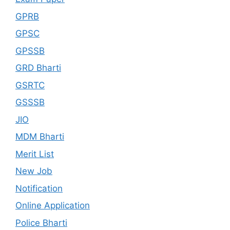
GPRB
GPSC
GPSSB
GRD Bharti
GSRTC
GSSSB
JIO
MDM Bharti
Merit List
New Job
Notification
Online Application
Police Bharti