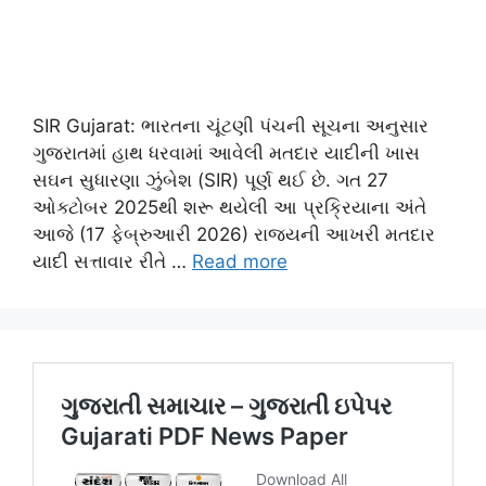
SIR Gujarat: ભારતના ચૂંટણી પંચની સૂચના અનુસાર
ગુજરાતમાં હાથ ધરવામાં આવેલી મતદાર યાદીની ખાસ
સઘન સુધારણા ઝુંબેશ (SIR) પૂર્ણ થઈ છે. ગત 27
ઓક્ટોબર 2025થી શરૂ થયેલી આ પ્રક્રિયાના અંતે
આજે (17 ફેબ્રુઆરી 2026) રાજ્યની આખરી મતદાર
યાદી સત્તાવાર રીતે …
Read more