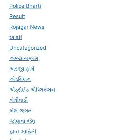
Police Bharti
Result
Rojagar News
talati
Uncategorized
અભ્યાસક્રમ
અરજી ફોર્મ
એડમિશન
એંડ્રોઈડ એપ્લિકેશન
ખેતીવાડી
ખેલ જગત
જાણવા જેવું
જ્ઞાન માહિતી