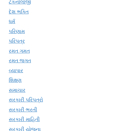
ટેકનોલોજી
દેશ ભક્તિ
ધર્મ
પરિણામ
પરિપત્ર
રમત ગમત
રમત જગત
વ્યાપાર
શિક્ષણ
સમાચાર
સરકારી પરિપત્રો
સરકારી ભરતી
સરકારી માહિતી
સરકારી યોજના