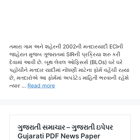
તમારા ગામ અને શહેરની 2002ની મતદારયાદી ECIની
જાહેરાત મુજબ ગુજરાતમાં SIRની પ્રક્રિયા શરુ કરી
દેવામાં આવી છે. બૂથ લેવલ ઓફિસર્સ (BLOs) ઘરે ઘરે
પહોંચીને મતદાર યાદીમાં નોંધણી માટેના ફોર્મ વહેંચી રહ્યા
છે, મતદારોએ આ ફોર્મમાં અપડેટેડ માહિતી ભરવાની રહેશે
ત્યાર …
Read more