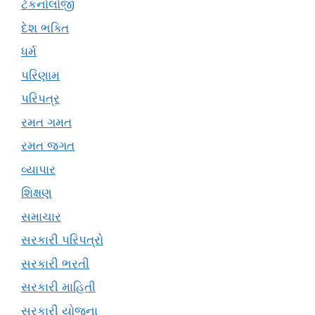
ટેકનોલોજી
દેશ ભક્તિ
ધર્મ
પરિણામ
પરિપત્ર
રમત ગમત
રમત જગત
વ્યાપાર
શિક્ષણ
સમાચાર
સરકારી પરિપત્રો
સરકારી ભરતી
સરકારી માહિતી
સરકારી યોજના