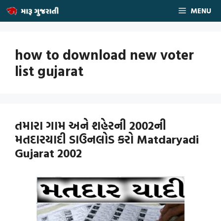
Skip
MENU
to
content
how to download new voter
list gujarat
તમારા ગામ અને શહેરની 2002ની
મતદારયાદી ડાઉનલોડ કરો Matdaryadi
Gujarat 2002