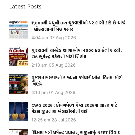
Latest Posts
₹2,000થી વધુની UPI ચુકવણીઓ પર લાગી શકે છે ચાર્જ
: લોકસભામાં બિલ પસાર
4:04 am
07 Aug 2026
ગુજરાતની ગ્રાન્ટેડ શાળાઓમાં 4000 ક્લાર્કની ભરતી :
CM ભૂપેન્દ્ર પટેલનો મોટો નિર્ણય
2:10 am
05 Aug 2026
ગુજરાત સરકારનો રાજ્યના કર્મચારીઓના હિતમાં મોટો
નિર્ણય
4:10 pm
01 Aug 2026
CWG 2026 : કોમનવેલ્થ ગેમ્સ 2026માં ભારત માટે
મેડલ જીતનારા ખેલાડીઓની યાદી
12:25 am
28 Jul 2026
શિક્ષણ મંત્રી ધર્મેન્દ્ર પ્રધાનનું રાજીનામું: NEET વિવાદ