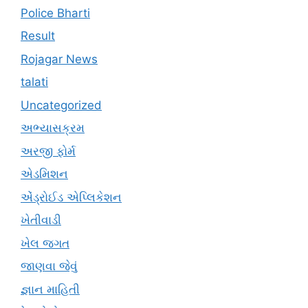
Police Bharti
Result
Rojagar News
talati
Uncategorized
અભ્યાસક્રમ
અરજી ફોર્મ
એડમિશન
એંડ્રોઈડ એપ્લિકેશન
ખેતીવાડી
ખેલ જગત
જાણવા જેવું
જ્ઞાન માહિતી