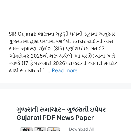
SIR Gujarat: ભારતના ચૂંટણી પંચની સૂચના અનુસાર
ગુજરાતમાં હાથ ધરવામાં આવેલી મતદાર યાદીની ખાસ
સઘન સુધારણા ઝુંબેશ (SIR) પૂર્ણ થઈ છે. ગત 27
ઓક્ટોબર 2025થી શરૂ થયેલી આ પ્રક્રિયાના અંતે
આજે (17 ફેબ્રુઆરી 2026) રાજ્યની આખરી મતદાર
યાદી સત્તાવાર રીતે …
Read more