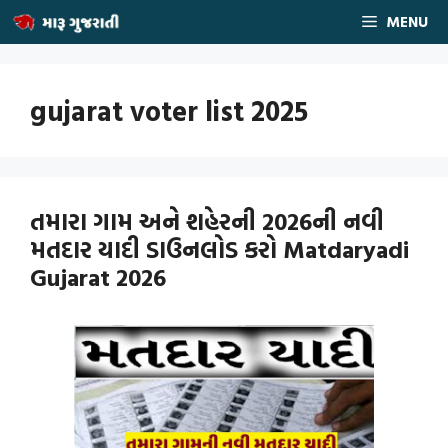
Skip
MENU
to
content
gujarat voter list 2025
તમારા ગામ અને શહેરની 2026ની નવી
મતદાર યાદી ડાઉનલોડ કરો Matdaryadi
Gujarat 2026