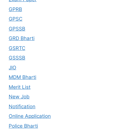
GPRB
GPSC
GPSSB
GRD Bharti
GSRTC
GSSSB
JIO
MDM Bharti
Merit List
New Job
Notification
Online Application
Police Bharti