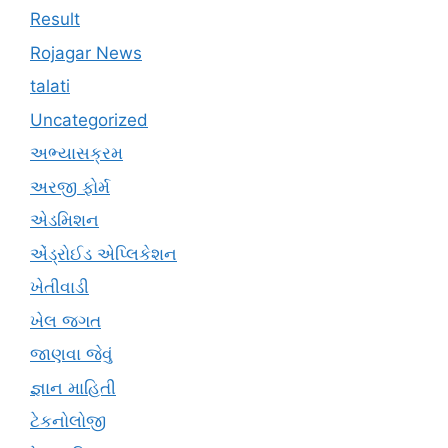
Result
Rojagar News
talati
Uncategorized
અભ્યાસક્રમ
અરજી ફોર્મ
એડમિશન
એંડ્રોઈડ એપ્લિકેશન
ખેતીવાડી
ખેલ જગત
જાણવા જેવું
જ્ઞાન માહિતી
ટેકનોલોજી