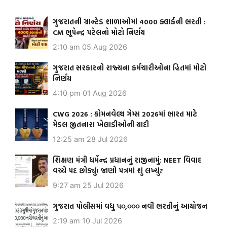
ગુજરાતની ગ્રાન્ટેડ શાળાઓમાં 4000 ક્લાર્કની ભરતી :
CM ભૂપેન્દ્ર પટેલનો મોટો નિર્ણય
2:10 am
05 Aug 2026
ગુજરાત સરકારનો રાજ્યના કર્મચારીઓના હિતમાં મોટો
નિર્ણય
4:10 pm
01 Aug 2026
CWG 2026 : કોમનવેલ્થ ગેમ્સ 2026માં ભારત માટે
મેડલ જીતનારા ખેલાડીઓની યાદી
12:25 am
28 Jul 2026
શિક્ષણ મંત્રી ધર્મેન્દ્ર પ્રધાનનું રાજીનામું: NEET વિવાદ
વચ્ચે પદ છોડ્યું! જાણો પત્રમાં શું લખ્યું?
9:27 am
25 Jul 2026
ગુજરાત પોલીસમાં વધુ ૫૦,૦૦૦ નવી ભરતીનું આયોજન
2:19 am
10 Jul 2026