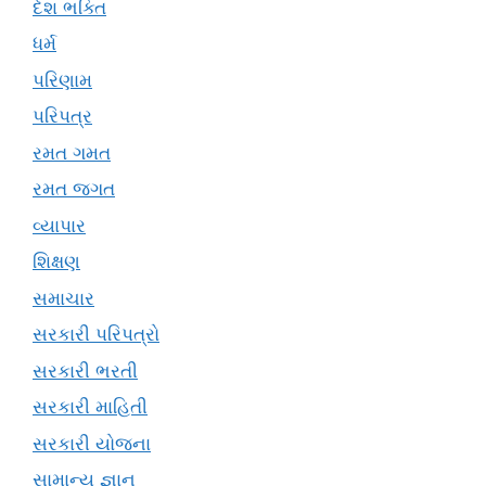
દેશ ભક્તિ
ધર્મ
પરિણામ
પરિપત્ર
રમત ગમત
રમત જગત
વ્યાપાર
શિક્ષણ
સમાચાર
સરકારી પરિપત્રો
સરકારી ભરતી
સરકારી માહિતી
સરકારી યોજના
સામાન્ય જ્ઞાન