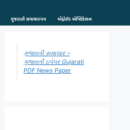
ગુજરાતી સમાચારપત્ર
એંડ્રોઈડ એપ્લિકેશન
ગુજરાતી સમાચાર –
ગુજરાતી ઇપેપર Gujarati
PDF News Paper