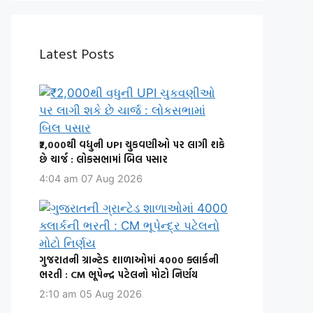
Latest Posts
₹2,000થી વધુની UPI ચુકવણીઓ પર લાગી શકે
છે ચાર્જ : લોકસભામાં બિલ પસાર
4:04 am
07 Aug 2026
ગુજરાતની ગ્રાન્ટેડ શાળાઓમાં 4000 ક્લાર્કની
ભરતી : CM ભૂપેન્દ્ર પટેલનો મોટો નિર્ણય
2:10 am
05 Aug 2026