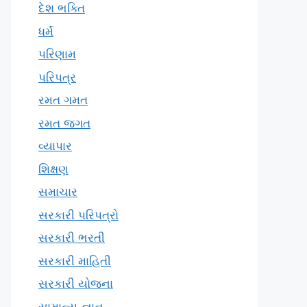
દેશ ભક્તિ
ધર્મ
પરિણામ
પરિપત્ર
રમત ગમત
રમત જગત
વ્યાપાર
શિક્ષણ
સમાચાર
સરકારી પરિપત્રો
સરકારી ભરતી
સરકારી માહિતી
સરકારી યોજના
સામાન્ય જ્ઞાન