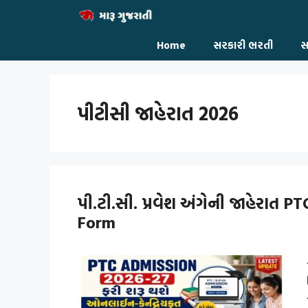
Skip
to
content
Home
સરકારી ભરતી
સ
પીટીસી જાહેરાત 2026
પી.ટી.સી. પ્રવેશ અંગેની જાહેરાત 
Form