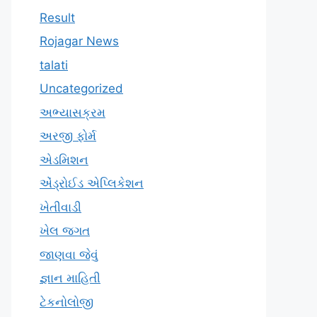
Result
Rojagar News
talati
Uncategorized
અભ્યાસક્રમ
અરજી ફોર્મ
એડમિશન
એંડ્રોઈડ એપ્લિકેશન
ખેતીવાડી
ખેલ જગત
જાણવા જેવું
જ્ઞાન માહિતી
ટેકનોલોજી