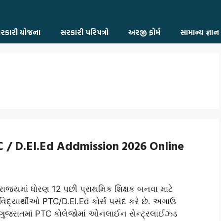
રકારી યોજના
સરકારી પરિપત્રો
અરજી ફોર્મ
સામાન્ય જ્ઞાન
PTC / D.El.Ed Addmission 2026 Online
રાજ્યમાં ધોરણ 12 પછી પ્રાથમિક શિક્ષક બનવા માટે
વિદ્યાર્થીઓ PTC/D.El.Ed કોર્સ પસંદ કરે છે. અગાઉ
ગુજરાતમાં PTC કોલેજોમાં ઓનલાઈન સેન્ટ્રલાઈઝ્ડ