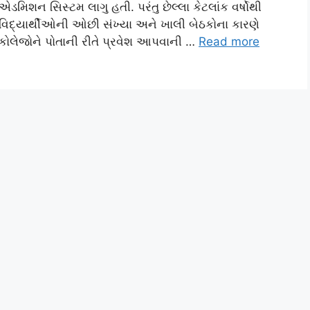
એડમિશન સિસ્ટમ લાગુ હતી. પરંતુ છેલ્લા કેટલાંક વર્ષોથી
વિદ્યાર્થીઓની ઓછી સંખ્યા અને ખાલી બેઠકોના કારણે
કોલેજોને પોતાની રીતે પ્રવેશ આપવાની …
Read more