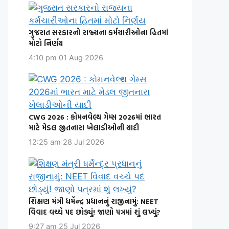
ગુજરાત સરકારનો રાજ્યના કર્મચારીઓના હિતમાં
મોટો નિર્ણય
4:10 pm
01 Aug 2026
CWG 2026 : કોમનવેલ્થ ગેમ્સ 2026માં ભારત
માટે મેડલ જીતનારા ખેલાડીઓની યાદી
12:25 am
28 Jul 2026
શિક્ષણ મંત્રી ધર્મેન્દ્ર પ્રધાનનું રાજીનામું: NEET
વિવાદ વચ્ચે પદ છોડ્યું! જાણો પત્રમાં શું લખ્યું?
9:27 am
25 Jul 2026