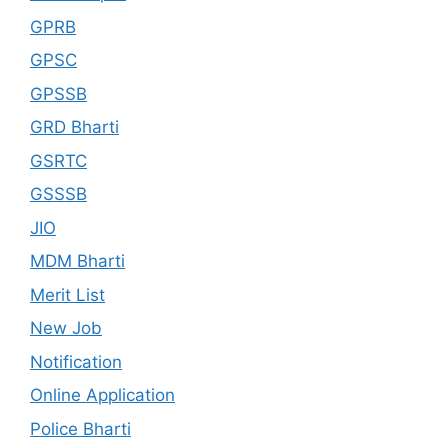
GPRB
GPSC
GPSSB
GRD Bharti
GSRTC
GSSSB
JIO
MDM Bharti
Merit List
New Job
Notification
Online Application
Police Bharti