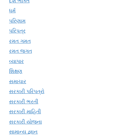
દેશ ભક્તિ
ધર્મ
પરિણામ
પરિપત્ર
રમત ગમત
રમત જગત
વ્યાપાર
શિક્ષણ
સમાચાર
સરકારી પરિપત્રો
સરકારી ભરતી
સરકારી માહિતી
સરકારી યોજના
સામાન્ય જ્ઞાન