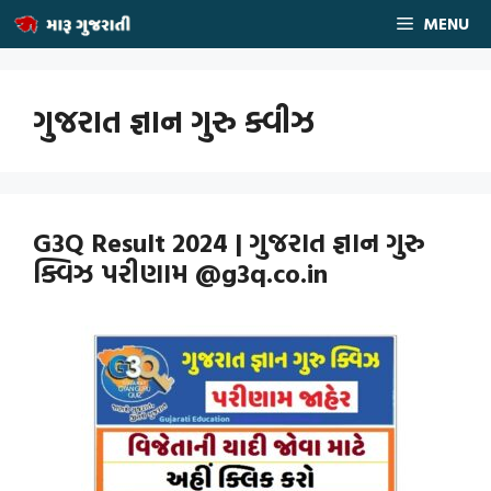
Skip
MENU
to
content
ગુજરાત જ્ઞાન ગુરુ ક્વીઝ
G3Q Result 2024 | ગુજરાત જ્ઞાન ગુરુ
ક્વિઝ પરીણામ @g3q.co.in