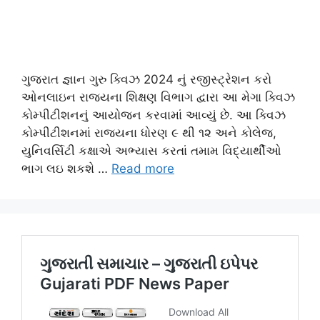
ગુજરાત જ્ઞાન ગુરુ ક્વિઝ 2024 નું રજીસ્ટ્રેશન કરો
ઓનલાઇન રાજ્યના શિક્ષણ વિભાગ દ્વારા આ મેગા ક્વિઝ
કોમ્પીટીશનનું આયોજન કરવામાં આવ્યું છે. આ ક્વિઝ
કોમ્પીટીશનમાં રાજ્યના ધોરણ ૯ થી ૧૨ અને કોલેજ,
યુનિવર્સિટી કક્ષાએ અભ્યાસ કરતાં તમામ વિદ્યાર્થીઓ
ભાગ લઇ શકશે …
Read more