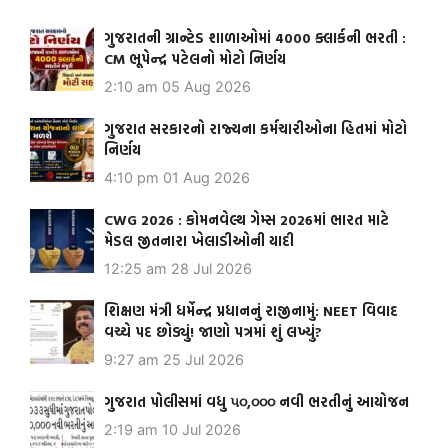
ગુજરાતની ગ્રાન્ટેડ શાળાઓમાં 4000 ક્લાર્કની ભરતી :
CM ભૂપેન્દ્ર પટેલનો મોટો નિર્ણય
2:10 am
05 Aug 2026
ગુજરાત સરકારનો રાજ્યના કર્મચારીઓના હિતમાં મોટો
નિર્ણય
4:10 pm
01 Aug 2026
CWG 2026 : કોમનવેલ્થ ગેમ્સ 2026માં ભારત માટે
મેડલ જીતનારા ખેલાડીઓની યાદી
12:25 am
28 Jul 2026
શિક્ષણ મંત્રી ધર્મેન્દ્ર પ્રધાનનું રાજીનામું: NEET વિવાદ
વચ્ચે પદ છોડ્યું! જાણો પત્રમાં શું લખ્યું?
9:27 am
25 Jul 2026
ગુજરાત પોલીસમાં વધુ ૫૦,૦૦૦ નવી ભરતીનું આયોજન
2:19 am
10 Jul 2026