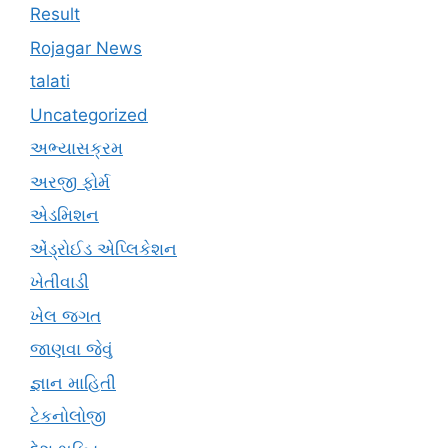
Result
Rojagar News
talati
Uncategorized
અભ્યાસક્રમ
અરજી ફોર્મ
એડમિશન
એંડ્રોઈડ એપ્લિકેશન
ખેતીવાડી
ખેલ જગત
જાણવા જેવું
જ્ઞાન માહિતી
ટેકનોલોજી