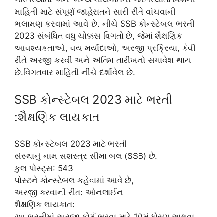
માહિતી માટે સંપૂર્ણ જાહેરાતને સારી રીતે વાંચવાની
ભલામણ કરવામાં આવે છે. નીચે SSB કોન્સ્ટેબલ ભરતી
2023 સંબંધિત વધુ ચોક્કસ વિગતો છે, જેમાં શૈક્ષણિક
આવશ્યકતાઓ, વય મર્યાદાઓ, અરજી પ્રક્રિયા, કેવી
રીતે અરજી કરવી અને અંતિમ તારીખનો સમાવેશ થાય
છે.વિગતવાર માહિતી નીચે દર્શાવેલ છે.
SSB કોન્સ્ટેબલ 2023 માટે ભરતી
:શૈક્ષણિક લાયકાત
SSB કોન્સ્ટેબલ 2023 માટે ભરતી
સંસ્થાનું નામ સશસ્ત્ર સીમા બલ (SSB) છે.
કુલ પોસ્ટ્સ: 543
પોસ્ટને કોન્સ્ટેબલ કહેવામાં આવે છે,
અરજી કરવાની રીત: ઓનલાઈન
શૈક્ષણિક લાયકાત:
આ ભરતીમાં અરજી ફોર્મ ભરવા માટે 10મું ધોરણ અથવા