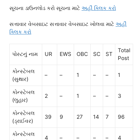
સૂચના ડાઉનલોડ કરો સૂચના માટે
અહીં ક્લિક કરો
સત્તાવાર વેબસાઇટ સત્તાવાર વેબસાઇટ ખોલવા માટે
અહીં
ક્લિક કરો
Total
પોસ્ટનું નામ
UR
EWS
OBC
SC
ST
Post
કોન્સ્ટેબલ
–
–
1
–
–
1
(સુથાર)
કોન્સ્ટેબલ
2
–
1
–
–
3
(લુહાર)
કોન્સ્ટેબલ
39
9
27
14
7
96
(ડ્રાઈવર)
કોન્સ્ટેબલ
4
–
–
–
–
4