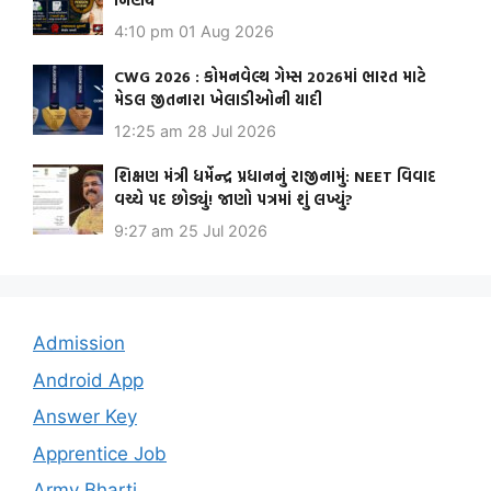
4:10 pm
01 Aug 2026
CWG 2026 : કોમનવેલ્થ ગેમ્સ 2026માં ભારત માટે
મેડલ જીતનારા ખેલાડીઓની યાદી
12:25 am
28 Jul 2026
શિક્ષણ મંત્રી ધર્મેન્દ્ર પ્રધાનનું રાજીનામું: NEET વિવાદ
વચ્ચે પદ છોડ્યું! જાણો પત્રમાં શું લખ્યું?
9:27 am
25 Jul 2026
Admission
Android App
Answer Key
Apprentice Job
Army Bharti