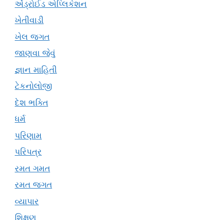
એંડ્રોઈડ એપ્લિકેશન
ખેતીવાડી
ખેલ જગત
જાણવા જેવું
જ્ઞાન માહિતી
ટેકનોલોજી
દેશ ભક્તિ
ધર્મ
પરિણામ
પરિપત્ર
રમત ગમત
રમત જગત
વ્યાપાર
શિક્ષણ