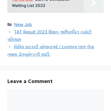
Waiting List 2022
Categories
New Job
TAT Result 2023 શિક્ષક અભિરુચિત કસોટી
પરિણામ
વિવિધ સરકારી યોજનાઓ / દાખલાના લાભ લેવા
તમામ ડોક્યુમેન્ટની યાદી.
Leave a Comment
Comment