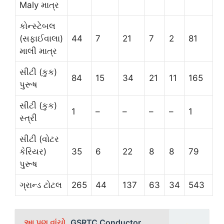
Maly માત્ર
કોન્સ્ટેબલ
(સફાઈવાલા)
44
7
21
7
2
81
માલી માત્ર
સીટી (કુક)
84
15
34
21
11
165
પુરૂષ
સીટી (કુક)
1
–
–
–
–
1
સ્ત્રી
સીટી (વોટર
કેરિયર)
35
6
22
8
8
79
પુરૂષ
ગ્રાન્ડ ટોટલ
265
44
137
63
34
543
આ પણ વાંચો
GSRTC Conductor