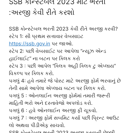
SSB કોન્સ્ટેબલ 2023 માટે ભરતી
:અરજી કેવી રીતે કરશો
SSB કોન્સ્ટેબલ ભરતી 2023 કેવી રીતે અરજી કરવી?
સ્ટેપ 1: સૌ પ્રથમ સત્તાવાર વેબસાઇટ
https://ssb.gov.in
પર જાઓ.
સ્ટેપ 2: પછી વેબસાઈટ પર આપેલા “ન્યૂઝ એન્ડ
હાઈલાઈટ” ના બટન પર ક્લિક કરો
સ્ટેપ 3 : પછી આપેલ “ક્લિક અહી ક્લિક ટુ એપ્લાય”
વિકલ્પ પર ક્લિક કરો.
પગલું 4: હવે તમારે જે પોસ્ટ માટે અરજી ફોર્મ ભરવાનું છે
તેની સામે આપેલા એપ્લાય બટન પર ક્લિક કરો.
પગલું 5 : ઓનલાઈન અરજી ફોર્મમાં તમારી જરૂરી
માહિતી ભરો અને દસ્તાવેજો અપલોડ કરો.
પગલું 6 : હવે ઓનલાઈન અરજી ફી ચૂકવો.
પગલું 7 : અરજી ફોર્મ સબમિટ કર્યા પછી પ્રિન્ટ આઉટ
લો અથવા પીડીએફ સાચવો.
SSB કોન્સ્ટેબલ ભરતી 2023 અરજી કરવાની છેલ્લી