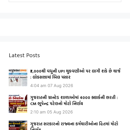
Latest Posts
₹2,000થી વધુની UPI ચુકવણીઓ પર લાગી શકે છે ચાર્જ
: લોકસભામાં બિલ પસાર
4:04 am
07 Aug 2026
ગુજરાતની ગ્રાન્ટેડ શાળાઓમાં 4000 ક્લાર્કની ભરતી :
CM ભૂપેન્દ્ર પટેલનો મોટો નિર્ણય
2:10 am
05 Aug 2026
ગુજરાત સરકારનો રાજ્યના કર્મચારીઓના હિતમાં મોટો
નિર્ણય