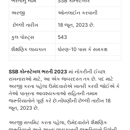
ભરતીનું નામ
SSB કોન્સ્ટેબલ
અરજી
ઓનલાઈન કરવાની
છેલ્લી તારીખ
18 જૂન, 2023 છે.
કુલ પોસ્ટ્સ
543
શૈક્ષણિક લાયકાત
ધોરણ-10 પાસ કે સમકક્ષ
SSB કોન્સ્ટેબલ ભરતી 2023
માં નોકરીની ઈચ્છા
રાખનારાઓ માટે, આ એક જબરદસ્ત તક છે. પદ માટે
અરજી કરતા પહેલા ઉમેદવારોએ ખાતરી કરવી જોઈએ કે
તેઓ પાત્રતા આવશ્યકતાઓ સહિતની તમામ
જરૂરિયાતોને પૂર્ણ કરે છે.નોંધણીની છેલ્લી તારીખ 18
જૂન, 2023 છે.
અરજી સબમિટ કરતા પહેલા, ઉમેદવારોને શૈક્ષણિક
જરૂરિયાતો અને અન્ય લાયકાતની જરૂરિયાતો વિશેની