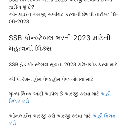
તારીખ શું છે?
ઓનલાઈન અરજી સબમિટ કરવાની છેલ્લી તારીખઃ 18-
06-2023
SSB કોન્સ્ટેબલ ભરતી 2023 માટેની
મહત્વની લિંક્સ
SSB હેડ કોન્સ્ટેબલ સૂચના 2023 ડાઉનલોડ કરવા માટે
એપ્લિકેશન હોમ પેજ હોમ પેજ ખોલવા માટે
મુખ્ય લિન્ક અહી આપેલ છે અરજી કરવા માટે
અહી
ક્લિક કરો
ઓનલાઈન અરજી કરો અરજી કરવા માટે
અહીં ક્લિક
કરો