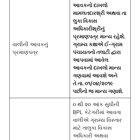
આવકનો દાખલો
મામલતદારશ્રી
અથવા
તા
લુકા વિકાસ
અધિકારીશ્રીનું
પ્રમાણપત્ર માન્ય રહેશે.
વાલીની આવકનું
ગ્રામ્ય કક્ષાએ ઈ-ગ્રામ
પ્રમાણપત્ર
પંચાયતનો તલાટી દ્વારા
આપવામાં આવેલ
આવકનો દાખલો માન્‍ય
ગણવામાં આવશે
અને
તે
તા. ૦૧/૦૪/૨૦૧૯
પછીનો જ માન્ય ગણાશે.
૦ થી ૨૦ આંક સુધીની
BPL કેટેગરીમાં આવતા
વાલીએ ગ્રામ્ય વિસ્તાર
માટે તાલુકા વિકાસ
અધિકારી અથવા