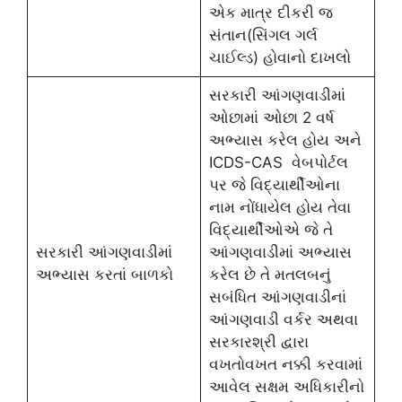
એક માત્ર દીકરી જ
સંતાન(સિંગલ ગર્લ
ચાઈલ્ડ) હોવાનો દાખલો
સરકારી આંગણવાડીમાં
ઓછામાં ઓછા 2 વર્ષ
અભ્યાસ કરેલ હોય અને
ICDS-CAS વેબપોર્ટલ
પર જે વિદ્યાર્થીઓના
નામ નોંધાયેલ હોય તેવા
વિદ્યાર્થીઓએ જે તે
સરકારી આંગણવાડીમાં
આંગણવાડીમાં અભ્યાસ
અભ્યાસ કરતાં બાળકો
કરેલ છે તે મતલબનું
સબંધિત આંગણવાડીનાં
આંગણવાડી વર્કર અથવા
સરકારશ્રી દ્વારા
વખતોવખત નક્કી કરવામાં
આવેલ સક્ષમ અધિકારીનો