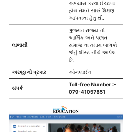
અભ્યાસ કરવા ઈચ્છતા
હોય તેમને સારું શિક્ષણ
આપવાના હેતુ થી.
ગુજરાત રાજ્ય નાં
આર્થિક અને પછાત
લાભાર્થી
સમાજ ના તમામ બાળકો
જેનું લીસ્ટ નીચે આપેલ
છે.
અરજી નો પ્રકાર
ઓનલાઈન
Toll-free Number :-
સંપર્ક
079-41057851