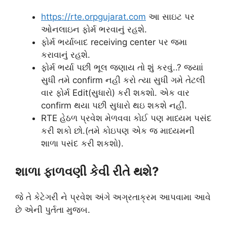
https://rte.orpgujarat
.com
આ સાઇટ પર
ઓનલાઇન ફોર્મ ભરવાનું રહશે.
ફોર્મ ભર્યાબાદ receiving center પર જમા
કરાવાનું રહશે.
ફોર્મ ભર્યા પછી ભૂલ જણાય તો શું કરવું..? જયાાં
સુધી તમે confirm નહી કરો ત્યા સુધી ગમે તેટલી
વાર ફોર્મ Edit(સુધારો) કરી શકશો. એક વાર
confirm થયા પછી સુધારો થઇ શકશે નહી.
RTE હેઠળ પ્રવેશ મેળવવા કોઈ પણ માધ્યમ પસંદ
કરી શકો છો.(તમે કોઇપણ એક જ માધ્યમની
શાળા પસંદ કરી શકશો).
શાળા ફાળવણી કેવી રીતે થશે?
જે તે કેટેગરી ને પ્રવેશ અંગે અગ્રતાક્રમ આપવામા આવે
છે એની પુર્તતા મુજબ.