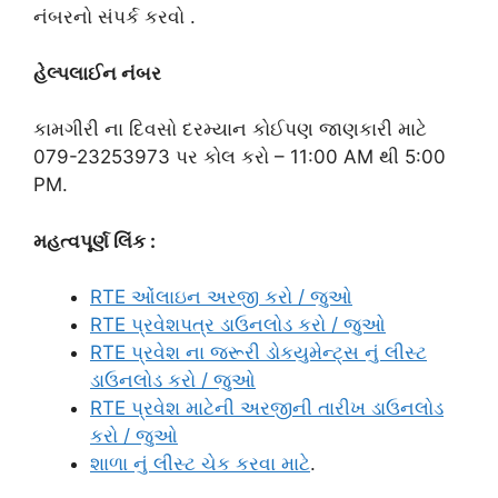
નંબરનો સંપર્ક કરવો .
હેલ્પલાઈન નંબર
કામગીરી ના દિવસો દરમ્યાન કોઈપણ જાણકારી માટે
079-23253973 પર કોલ કરો – 11:00 AM થી 5:00
PM.
મહત્વપૂર્ણ લિંક :
RTE ઓંલાઇન અરજી કરો / જુઓ
RTE પ્રવેશપત્ર ડાઉનલોડ કરો / જુઓ
RTE પ્રવેશ ના જરૂરી ડોકયુમેન્ટ્સ નું લીસ્ટ
ડાઉનલોડ કરો / જુઓ
RTE પ્રવેશ માટેની અરજીની તારીખ ડાઉનલોડ
કરો / જુઓ
શાળા નું લીસ્ટ ચેક કરવા માટે
.