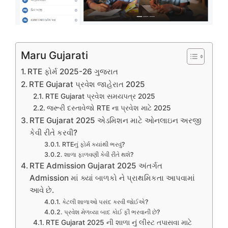
Maru Gujarati
RTE ફોર્મ 2025-26 ગુજરાત
RTE Gujarat પ્રવેશ જાહેરાત 2025
RTE Gujarat પ્રવેશ સમયપત્ર 2025
જરૂરી દસ્તાવેજો RTE ના પ્રવેશ માટે 2025
RTE Gujarat 2025 એડમિશન માટે ઓનલાઇન અરજી
કેવી રીતે કરવી?
RTEનું ફોર્મ ક્યાંથી ભરવું?
શાળા ફાળવણી કેવી રીતે થશે?
RTE Admission Gujarat 2025 અંતર્ગત
Admission માં ક્યાં બાળકો ને પ્રાથમિકતા આપવામાં
આવે છે.
કેટલી શાળાઓ પસંદ કરવી જોઈએ?
પ્રવેશ મેળવ્યા બાદ કોઈ ફી ભરવાની છે?
RTE Gujarat 2025 ની શાળા નું લીસ્ટ તપાસવા માટે