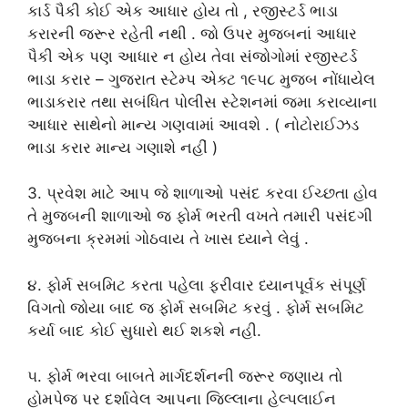
કાર્ડ પૈકી કોઈ એક આધાર હોય તો , રજીસ્ટર્ડ ભાડા
કરારની જરૂર રહેતી નથી . જો ઉપર મુજબનાં આધાર
પૈકી એક પણ આધાર ન હોય તેવા સંજોગોમાં રજીસ્ટર્ડ
ભાડા કરાર – ગુજરાત સ્ટેમ્પ એક્ટ ૧૯૫૮ મુજબ નોંધાયેલ
ભાડાકરાર તથા સબંધિત પોલીસ સ્ટેશનમાં જમા કરાવ્યાના
આધાર સાથેનો માન્ય ગણવામાં આવશે . ( નોટોરાઈઝડ
ભાડા કરાર માન્ય ગણાશે નહીં )
3. પ્રવેશ માટે આપ જે શાળાઓ પસંદ કરવા ઈચ્છતા હોવ
તે મુજબની શાળાઓ જ ફોર્મ ભરતી વખતે તમારી પસંદગી
મુજબના ક્રમમાં ગોઠવાય તે ખાસ ધ્યાને લેવું .
૪. ફોર્મ સબમિટ કરતા પહેલા ફરીવાર ધ્યાનપૂર્વક સંપૂર્ણ
વિગતો જોયા બાદ જ ફોર્મ સબમિટ કરવું . ફોર્મ સબમિટ
કર્યા બાદ કોઈ સુધારો થઈ શકશે નહી.
૫. ફોર્મ ભરવા બાબતે માર્ગદર્શનની જરૂર જણાય તો
હોમપેજ પર દર્શાવેલ આપના જિલ્લાના હેલ્પલાઈન