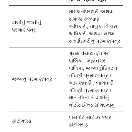
મામલતદારશ્રી અથવા
સમાજ કલ્યાણ
વાલીનું જાતીનું
અધિકારી, તાલુકા વિકાસ
પ્રમાણપત્ર
અધિકારી અથવા સક્ષમ
સત્તાધિકારીનું પ્રમાણપત્ર​
ગ્રામ પંચાયત/નગર
પાલિકા , મહાનગર
પાલિકા, જન્મ/હોસ્પિટલ
નોંધણી પ્રમાણપત્ર /
જન્મનું પ્રમાણપત્ર
આંગણવાડી , બાલવાડી
નોંધણી પ્રમાણપત્ર /
માતા-પિતા કે વાલીનું
નોટોરાઈઝડ સોગંદનામું
પાસપોર્ટ સાઈઝ કલર
ફોટોગ્રાફ
ફોટોગ્રાફ