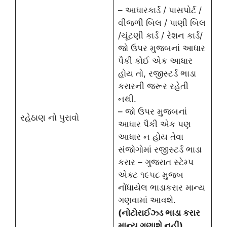
– આધારકાર્ડ / પાસપોર્ટ /
વીજળી બિલ / પાણી બિલ
/ચૂંટણી કાર્ડ / રેશન કાર્ડ/
જો ઉપર મુજબનાં આધાર
પૈકી કોઈ એક આધાર
હોય તો, રજીસ્ટર્ડ ભાડા
કરારની જરૂર રહેતી
નથી.
– જો ઉપર મુજબનાં
રહેઠાણ નો પુરાવો
આધાર પૈકી એક પણ
આધાર ન હોય તેવા
સંજોગોમાં રજીસ્ટર્ડ ભાડા
કરાર – ગુજરાત સ્ટેમ્પ
એક્ટ ૧૯૫૮ મુજબ
નોંધાયેલ ભાડાકરાર માન્‍ય
ગણવામાં આવશે.
(નોટોરાઈઝ્ડ ભાડા કરાર
માન્ય ગણાશે નહીં)