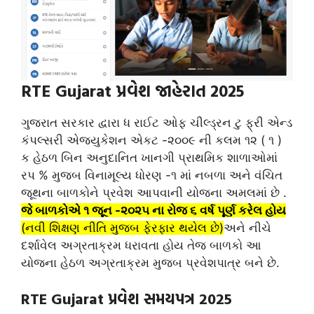
RTE Gujarat પ્રવેશ જાહેરાત 2025
ગુજરાત સરકાર દ્વારા ધ રાઈટ ઓફ ચીલ્ડ્રન ટુ ફ્રી એન્ડ
કંપલ્સરી એજ્યુકેશન એકટ -૨૦૦૯ ની કલમ ૧૨ ( ૧ )
ક હેઠળ બિન અનુદાનિત ખાનગી પ્રાથમિક શાળાઓમાં
રપ % મુજબ વિનામૂલ્ય ધોરણ -૧ માં નબળા અને વંચિત
જૂથના બાળકોને પ્રવેશ આપવાની યોજના અમલમાં છે .
જે બાળકોએ ૧ જૂન -૨૦૨૫ ના રોજ ૬ વર્ષ પૂર્ણ કરેલ હોય
(નવી શિક્ષણ નીતિ મુજબ ફેરફાર થયેલ છે)
અને નીચે
દર્શાવેલ અગ્રતાક્રમ ધરાવતા હોય તેજ બાળકો આ
યોજના હેઠળ અગ્રતાક્રમ મુજબ પ્રવેશપાત્ર બને છે.
RTE Gujarat પ્રવેશ સમયપત્ર 2025