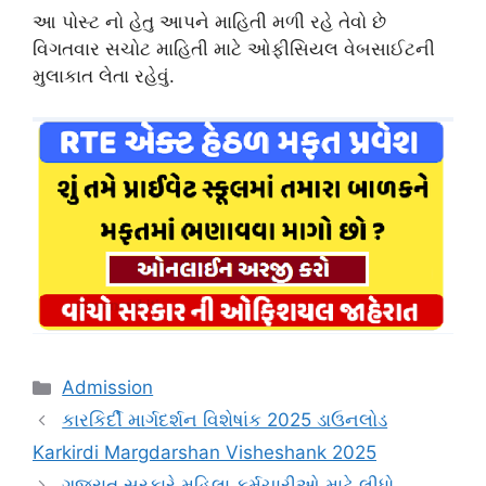
આ પોસ્ટ નો હેતુ આપને માહિતી મળી રહે તેવો છે
વિગતવાર સચોટ માહિતી માટે ઓફીસિયલ વેબસાઈટની
મુલાકાત લેતા રહેવું.
Categories
Admission
કારકિર્દી માર્ગદર્શન વિશેષાંક 2025 ડાઉનલોડ
Karkirdi Margdarshan Visheshank 2025
ગુજરાત સરકારે મહિલા કર્મચારીઓ માટે લીધો