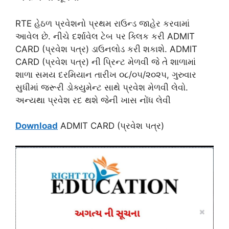
RTE હેઠળ પ્રવેશનો પ્રથમ રાઉન્ડ જાહેર કરવામાં
આવેલ છે. નીચે દર્શાવેલ ટેબ પર ક્લિક કરી ADMIT
CARD (પ્રવેશ પત્ર) ડાઉનલોડ કરી શકાશે. ADMIT
CARD (પ્રવેશ પત્ર) ની પ્રિન્ટ મેળવી જે તે શાળામાં
શાળા સમય દરમિયાન તારીખ ૦૮/૦૫/૨૦૨૫, ગુરુવાર
સુધીમાં જરૂરી ડોક્યુમેન્ટ સાથે પ્રવેશ મેળવી લેવો.
અન્યથા પ્રવેશ રદ થશે જેની ખાસ નોંધ લેવી
Download
ADMIT CARD (પ્રવેશ પત્ર)