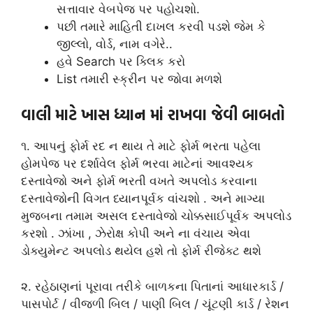
સત્તાવાર વેબપેજ પર પહોચશો.
પછી તમારે માહિતી દાખલ કરવી પડશે જેમ કે
જીલ્લો, વોર્ડ, નામ વગેરે..
હવે Search પર ક્લિક કરો
List તમારી સ્ક્રીન પર જોવા મળશે
વાલી માટે ખાસ ધ્યાન માં રાખવા જેવી બાબતો
૧. આપનું ફોર્મ રદ ન થાય તે માટે ફોર્મ ભરતા પહેલા
હોમપેજ પર દર્શાવેલ ફોર્મ ભરવા માટેનાં આવશ્યક
દસ્તાવેજો અને ફોર્મ ભરતી વખતે અપલોડ કરવાના
દસ્તાવેજોની વિગત ધ્યાનપૂર્વક વાંચશો . અને માગ્યા
મુજબના તમામ અસલ દસ્તાવેજો ચોક્કસાઈપૂર્વક અપલોડ
કરશો . ઝાંખા , ઝેરોક્ષ કોપી અને ના વંચાય એવા
ડોક્યુમેન્ટ અપલોડ થયેલ હશે તો ફોર્મ રીજેક્ટ થશે
૨. રહેઠાણનાં પૂરાવા તરીકે બાળકના પિતાનાં આધારકાર્ડ /
પાસપોર્ટ / વીજળી બિલ / પાણી બિલ / ચૂંટણી કાર્ડ / રેશન