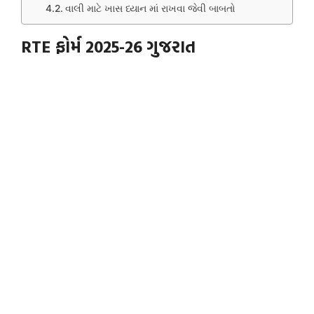
વાલી માટે ખાસ ધ્યાન માં રાખવા જેવી બાબતો
RTE ફોર્મ 2025-26 ગુજરાત