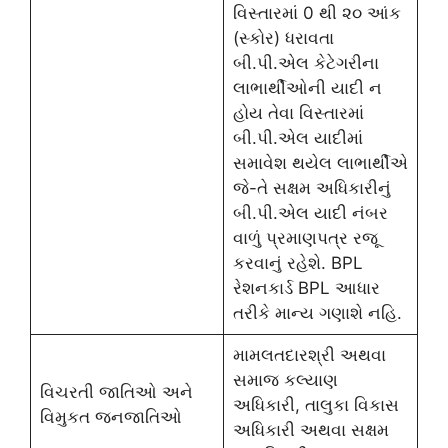
વિસ્તારમાં 0 થી ૨૦ આંક
(સ્કોર) ધરાવતા
બી.પી.એલ કેટેગરીના
લાભાર્થીઓની યાદી ન
હોય તેવા વિસ્તારમાં
બી.પી.એલ યાદીમાં
સમાવેશ થયેલ લાભાર્થીએ
જે-તે સક્ષમ અધિકારીનું
બી.પી.એલ યાદી નંબર
વાળું પ્રમાણપત્ર રજૂ
કરવાનું રહેશે. BPL
રેશનકાર્ડ BPL આધાર
તરીકે માન્ય ગણાશે નહિ.
મામલતદારશ્રી અથવા
સમાજ કલ્યાણ
વિચરતી જાતિઓ અને
અધિકારી, તાલુકા વિકાસ
વિમુકત જનજાતિઓ
અધિકારી અથવા સક્ષમ