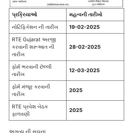
પ્રક્રિયાઓ
મહત્વની તારીખો
નોટિફિકેશન ની તારીખ
19-02-2025
RTE Gujarat અરજી
કરવાની શરૂઆત ની
28-02-2025
તારીખ
ફોર્મ ભરવાની છેલ્લી
12-03-2025
તારીખ
ફોર્મ મંજૂર કરવાની
2025
તારીખ
RTE પ્રવેશ બેઠક
2025
ફાળવણી
અગત્ય ની સૂચના