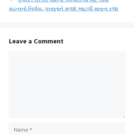
મહત્વનો નિર્ણય, પ્રસૂતાને મળશે આટલી માતૃત્વ રજા
Leave a Comment
Comment
Name