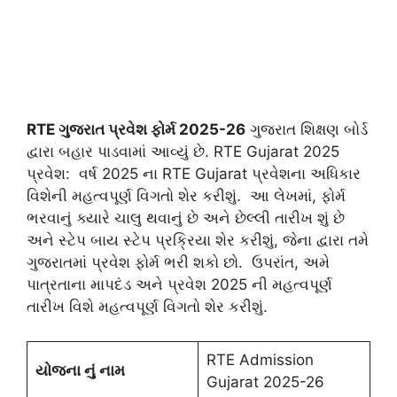
RTE ગુજરાત પ્રવેશ ફોર્મ 2025-26
ગુજરાત શિક્ષણ બોર્ડ
દ્વારા બહાર પાડવામાં આવ્યું છે. RTE Gujarat 2025
પ્રવેશ: વર્ષ 2025 ના RTE Gujarat પ્રવેશના અધિકાર
વિશેની મહત્વપૂર્ણ વિગતો શેર કરીશું. આ લેખમાં, ફોર્મ
ભરવાનું ક્યારે ચાલુ થવાનું છે અને છેલ્લી તારીખ શું છે
અને સ્ટેપ બાય સ્ટેપ પ્રક્રિયા શેર કરીશું, જેના દ્વારા તમે
ગુજરાતમાં પ્રવેશ ફોર્મ ભરી શકો છો. ઉપરાંત, અમે
પાત્રતાના માપદંડ અને પ્રવેશ 2025 ની મહત્વપૂર્ણ
તારીખ વિશે મહત્વપૂર્ણ વિગતો શેર કરીશું.
RTE Admission
યોજના નું નામ
Gujarat 2025-26