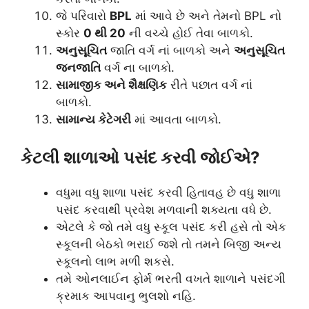
જે પરિવારો
BPL
માં આવે છે અને તેમનો BPL નો
સ્કોર
0 થી 20
ની વચ્ચે હોઈ તેવા બાળકો.
અનુસૂચિત
જાતિ વર્ગ નાં બાળકો અને
અનુસૂચિત
જનજાતિ
વર્ગ ના બાળકો.
સામાજીક અને શૈક્ષણિક
રીતે પછાત વર્ગ નાં
બાળકો.
સામાન્ય કેટેગરી
માં આવતા બાળકો.
કેટલી શાળાઓ પસંદ કરવી જોઈએ?
વધુમા વધુ શાળા પસંદ કરવી હિતાવહ છે વધુ શાળા
પસંદ કરવાથી પ્રવેશ મળવાની શક્યતા વધે છે.
એટલે કે જો તમે વધુ સ્કૂલ પસંદ કરી હસે તો એક
સ્કૂલની બેઠકો ભરાઈ જશે તો તમને બિજી અન્ય
સ્કૂલનો લાભ મળી શકસે.
તમે ઓનલાઈન ફોર્મ ભરતી વખતે શાળાને પસંદગી
ક્રમાક આપવાનુ ભુલશો નહિ.