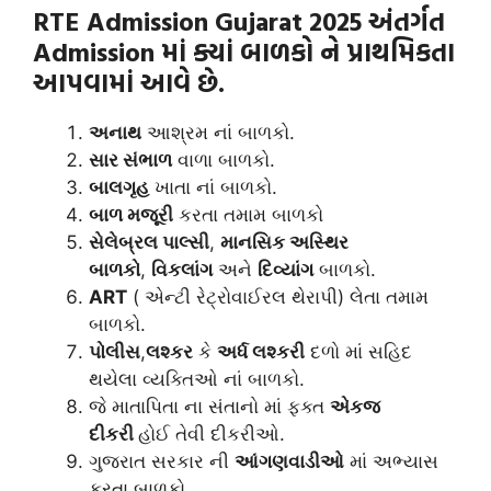
RTE Admission Gujarat 2025 અંતર્ગત
Admission માં ક્યાં બાળકો ને પ્રાથમિકતા
આપવામાં આવે છે.
અનાથ
આશ્રમ નાં બાળકો.
સાર સંભાળ
વાળા બાળકો.
બાલગૃહ
ખાતા નાં બાળકો.
બાળ મજૂરી
કરતા તમામ બાળકો
સેલેબ્રલ પાલ્સી
,
માનસિક અસ્થિર
બાળકો
,
વિકલાંગ
અને
દિવ્યાંગ
બાળકો.
ART
( એન્ટી રેટ્રોવાઈરલ થેરાપી) લેતા તમામ
બાળકો.
પોલીસ
,
લશ્કર
કે
અર્ધ લશ્કરી
દળો માં સહિદ
થયેલા વ્યક્તિઓ નાં બાળકો.
જે માતાપિતા ના સંતાનો માં ફક્ત
એકજ
દીકરી
હોઈ તેવી દીકરીઓ.
ગુજરાત સરકાર ની
આંગણવાડીઓ
માં અભ્યાસ
કરતા બાળકો.