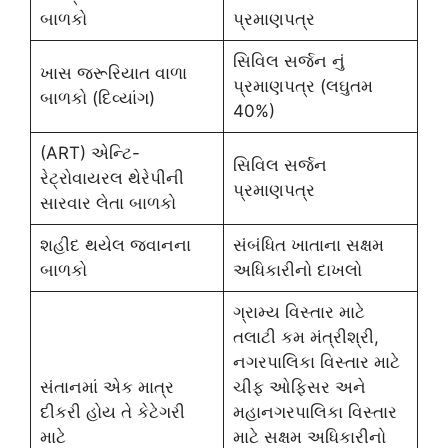
બાળકો
પ્રમાણપત્ર
સિવિલ સર્જન નું
ખાસ જરૂરિયાત વાળા
પ્રમાણપત્ર (લઘુતમ
બાળકો (દિવ્યાંગ)
40%)
(ART) એન્ટિ-
સિવિલ સર્જન
રેટ્રોવાયરલ થેરેપીની
પ્રમાણપત્ર
સારવાર લેતા બાળકો
શહીદ થયેલ જવાનના
સંબંધિત ખાતાના સક્ષમ
બાળકો
અધિકારીનો દાખલો
ગ્રામ્ય વિસ્તાર માટે
તલાટી કમ મંત્રીશ્રી,
નગરપાલિકા વિસ્તાર માટે
સંતાનમાં એક માત્ર
ચીફ ઓફિસર અને
દીકરી હોય તે કેટેગરી
મહાનગરપાલિકા વિસ્તાર
માટે
માટે સક્ષમ અધિકારીનો