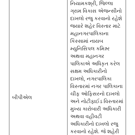
નિયામકશ્રી, જિલ્લા
ગ્રામ વિકાસ એજન્સીનો
દાખલો રજુ કરવાનો રહેશે
જ્યારે શહેર વિસ્તાર માટે
મહાનગરપાલિકાના
કિસ્સામાં નાયબ
મ્યુનિસિપલ કમિશ્નર
અથવા મહાનગર
પાલિકાએ અધિકૃત કરેલ
સક્ષમ અધિકારીનો
દાખલો, નગરપાલિકા
વિસ્તારમાં નગર પાલિકાના
ચીફ ઓફિસરનો દાખલો
બીપીએલ
અને નોટીફાઈડ વિસ્તારમાં
મુખ્ય કારોબારી અધિકારી
અથવા વહીવટી
અધિકારીનો દાખલો રજુ
કરવાનો રહેશે. જે શહેરી