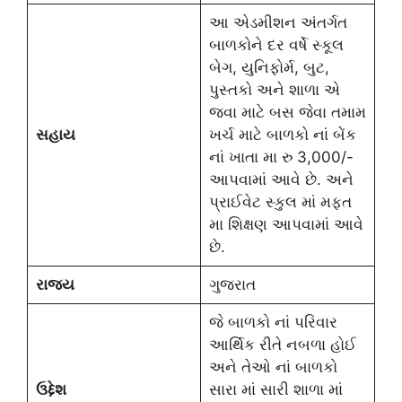
આ એડમીશન અંતર્ગત
બાળકોને દર વર્ષે સ્કૂલ
બેગ, યુનિફોર્મ, બુટ,
પુસ્તકો અને શાળા એ
જવા માટે બસ જેવા તમામ
સહાય
ખર્ચ માટે બાળકો નાં બેંક
નાં ખાતા મા રુ 3,000/-
આપવામાં આવે છે. અને
પ્રાઈવેટ સ્કુલ માં મફત
મા શિક્ષણ આપવામાં આવે
છે.
રાજ્ય
ગુજરાત
જે બાળકો નાં પરિવાર
આર્થિક રીતે નબળા હોઈ
અને તેઓ નાં બાળકો
ઉદ્દેશ
સારા માં સારી શાળા માં