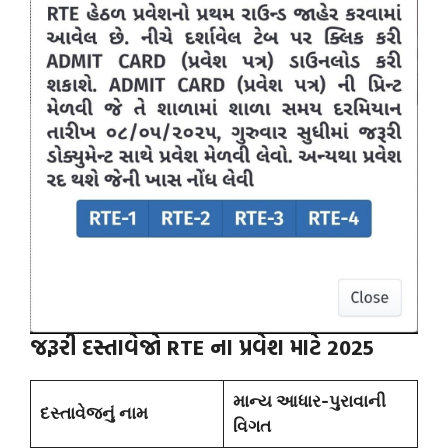
જરૂરી દસ્તાવેજો RTE ના પ્રવેશ માટે 2025
માન્ય આધાર-પુરાવાની
દસ્તાવેજનું નામ
વિગત