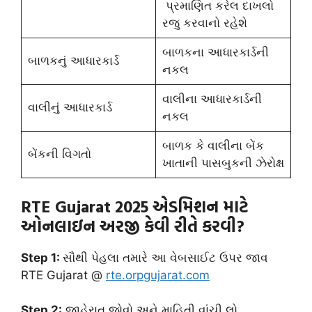
પ્રમાણિત કરેલ દાખલો
રજુ કરવાનો રહેશે
બાળકના આધારકાર્ડની
બાળકનું આધારકાર્ડ
નકલ​
વાલીના આધારકાર્ડની
વાલીનું આધારકાર્ડ
નકલ​
બાળક કે વાલીના બેંક
બેંકની વિગતો
ખાતાની પાસબુકની ઝેરોક્ષ
RTE Gujarat 2025 એડમિશન માટે
ઓનલાઇન અરજી કેવી રીતે કરવી?
Step 1:
સૌથી પેહલા તમારે આ વેબસાઈટ ઉપર જાવ
RTE Gujarat @
rte.orpgujara
t.com
Step 2:
જાહેરાત જોવો અને માહિતી વાંચી લો.