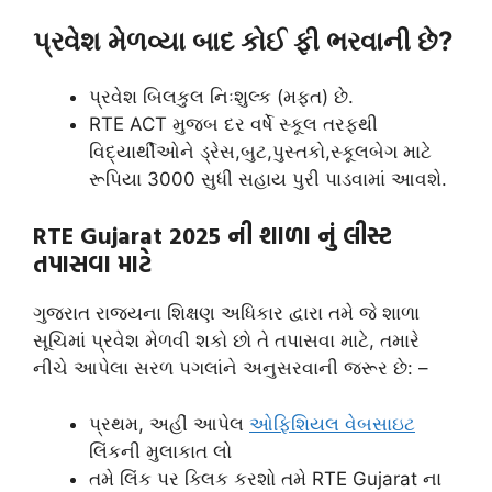
પ્રવેશ મેળવ્યા બાદ કોઈ ફી ભરવાની છે?
પ્રવેશ બિલકુલ નિઃશુલ્ક (મફત) છે.
RTE ACT મુજબ દર વર્ષે સ્કૂલ તરફથી
વિદ્યાર્થીઓને ડ્રેસ,બુટ,પુસ્તકો,સ્કૂલબેગ માટે
રૂપિયા 3000 સુધી સહાય પુરી પાડવામાં આવશે.
RTE Gujarat 2025 ની શાળા નું લીસ્ટ
તપાસવા માટે
ગુજરાત રાજ્યના શિક્ષણ અધિકાર દ્વારા તમે જે શાળા
સૂચિમાં પ્રવેશ મેળવી શકો છો તે તપાસવા માટે, તમારે
નીચે આપેલા સરળ પગલાંને અનુસરવાની જરૂર છે: –
પ્રથમ, અહીં આપેલ
ઓફિશિયલ
વેબસાઇટ
લિંકની મુલાકાત લો
તમે લિંક પર ક્લિક કરશો તમે RTE Gujarat ના