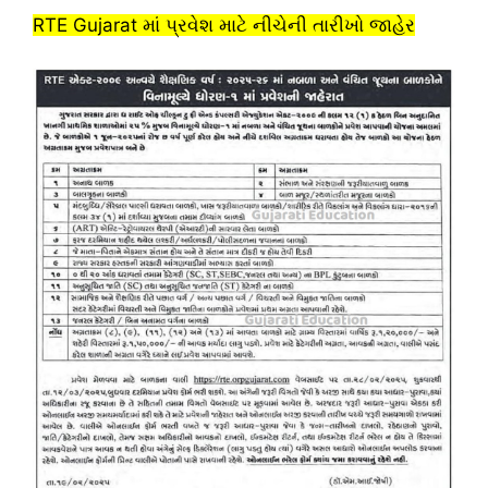
RTE Gujarat માં પ્રવેશ માટે નીચેની તારીખો જાહેર