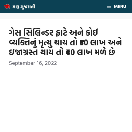
Skip
MENU
to
content
ગેસ સિલિન્ડર ફાટે અને કોઈ
વ્યક્તિનું મૃત્યુ થાય તો ₹50 લાખ અને
ઇજાગ્રસ્ત થાય તો ₹40 લાખ મળે છે
September 16, 2022