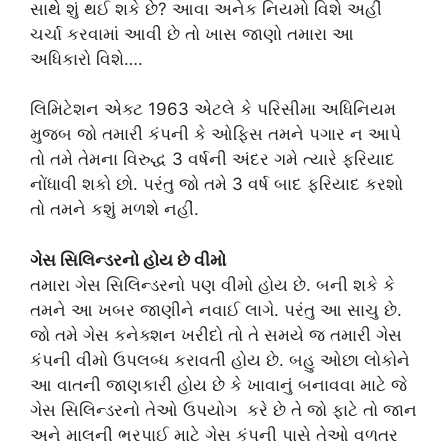
સાથે શું થઈ શકે છે? આવા અનેક નિયમો વિશે અહીં
ચર્ચા કરવામાં આવી છે તો ખાસ જાણો તમારા આ
અધિકારો વિશે….
લિમિટેશન એક્ટ 1963 એટલે કે પરિસીમા અધિનિયમ
મુજબ જો તમારી કંપની કે ઓફિસ તમને પગાર ન આપે
તો તમે તેમના વિરુદ્ધ 3 વર્ષની અંદર ગમે ત્યારે ફરિયાદ
નોંધાવી શકો છો. પરંતુ જો તમે 3 વર્ષ બાદ ફરિયાદ કરશો
તો તમને કશું મળશે નહીં.
ગેસ સિલિન્ડરનો હોય છે વીમો
તમારા ગેસ સિલિન્ડરનો પણ વીમો હોય છે. બની શકે કે
તમને આ ખબર જાણીને નવાઈ લાગે. પરંતુ આ સાચુ છે.
જો તમે ગેસ કનેક્શન ખરીદો તો તે સમયે જ તમારી ગેસ
કંપની વીમો ઉપલબ્ધ કરાવતી હોય છે. બહુ ઓછા લોકોને
આ વાતની જાણકારી હોય છે કે ખાવાનું બનાવવા માટે જે
ગેસ સિલિન્ડરનો તેઓ ઉપયોગ કરે છે તે જો ફાટે તો જાન
અને માલની ભરપાઈ માટે ગેસ કંપની પાસે તેઓ વળતર