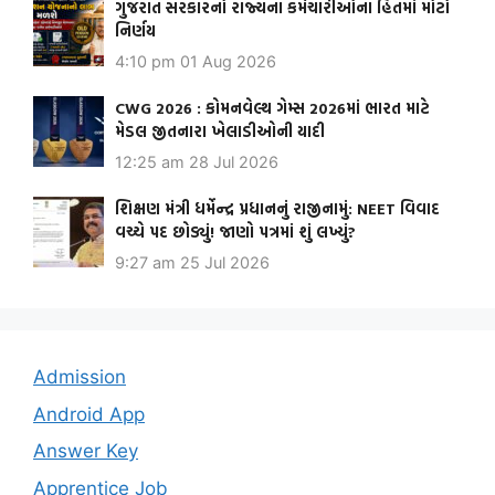
ગુજરાત સરકારનો રાજ્યના કર્મચારીઓના હિતમાં મોટો
નિર્ણય
4:10 pm
01 Aug 2026
CWG 2026 : કોમનવેલ્થ ગેમ્સ 2026માં ભારત માટે
મેડલ જીતનારા ખેલાડીઓની યાદી
12:25 am
28 Jul 2026
શિક્ષણ મંત્રી ધર્મેન્દ્ર પ્રધાનનું રાજીનામું: NEET વિવાદ
વચ્ચે પદ છોડ્યું! જાણો પત્રમાં શું લખ્યું?
9:27 am
25 Jul 2026
Admission
Android App
Answer Key
Apprentice Job