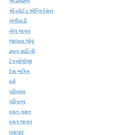
એડમિશન
એંડ્રોઈડ એપ્લિકેશન
ખેતીવાડી
ખેલ જગત
જાણવા જેવું
જ્ઞાન માહિતી
ટેકનોલોજી
દેશ ભક્તિ
ધર્મ
પરિણામ
પરિપત્ર
રમત ગમત
રમત જગત
વ્યાપાર