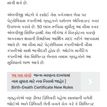
માંગી શકે છે.
એલપીજી એટલે કે રસોઈ ગેસ કનેક્શન લેવા પર
પેટ્રોલિયમ કંપનીઓ ગ્રાહકને પર્સનલ એક્સિડન્ટ કવર
ઉપલબ્ધ કરાવે છે. 50 લાખ રૂપિયા સુધીનું આ વીમા કવર
એલપીજી સિલિન્ડરથી ગેસ લીકેજ કે વિસ્ફોટના કારણે
અકસ્માત થવાની સ્થિતિમાં આર્થિક મદદ તરીકે આપવામાં
આવે છે. આ વીમા માટે પેટ્રોલિયમ કંપનીઓની વીમા
કંપનીઓ સાથે ભાગીદારી હોય છે. ઓઈલ માર્કેટિંગ
કંપનીઓ ગેસ સિલિન્ડર લેનારા તમામ ગ્રાહકોને આ
સુવિધાનો લાભ આપે છે.
આ પણ વાંચો
જન્મ-મરણના દાખલામાં
નામ સુધારા માટે નવા નિયમો જાહેર |
Birth-Death Certificate New Rules
ગ્રાહકોએ પણ ડીલર ડિલિવરી પહેલા સાવધાની વર્તવી
જોઈએ અને ડિલિવરી લેતી વખતે ચેક કરે કે સિલિન્ડર