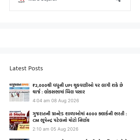
Latest Posts
₹2,000થી વધુની UPI ચુકવણીઓ પર લાગી શકે છે
ચાર્જ : લોકસભામાં બિલ પસાર
4:04 am
08 Aug 2026
ગુજરાતની ગ્રાન્ટેડ શાળાઓમાં 4000 ક્લાર્કની ભરતી :
CM ભૂપેન્દ્ર પટેલનો મોટો નિર્ણય
2:10 am
05 Aug 2026