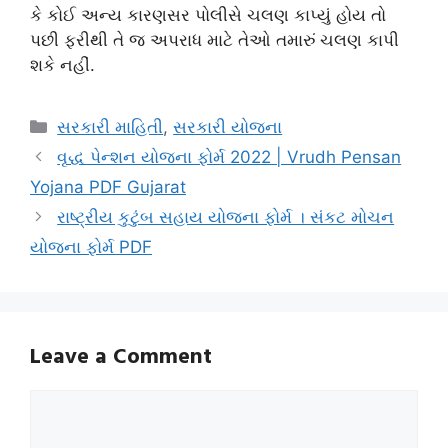
કે કોઈ અન્ય કારણસર પોલીસે ચલણ કાપ્યું હોય તો
પછી ફરીથી તે જ અપરાધ માટે તેઓ તમારું ચલણ કાપી
શકે નહીં.
Categories
સરકારી માહિતી
,
સરકારી યોજના
વૃદ્ધ પેન્શન યોજના ફોર્મ 2022 | Vrudh Pensan
Yojana PDF Gujarat
રાષ્ટ્રીય કુટુંબ સહાય યોજના ફોર્મ । સંકટ મોચન
યોજના ફોર્મ PDF
Leave a Comment
Comment