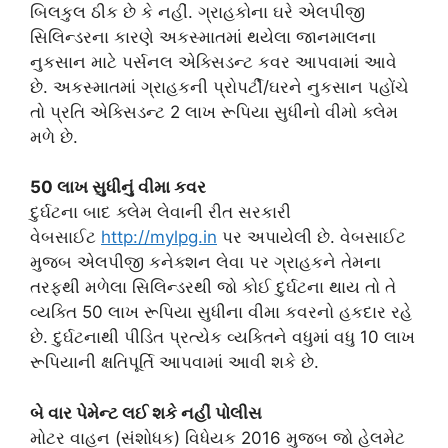
બિલકુલ ઠીક છે કે નહીં. ગ્રાહકોના ઘરે એલપીજી
સિલિન્ડરના કારણે અકસ્માતમાં થયેલા જાનમાલના
નુકસાન માટે પર્સનલ એક્સિડન્ટ કવર આપવામાં આવે
છે. અકસ્માતમાં ગ્રાહકની પ્રોપર્ટી/ઘરને નુકસાન પહોંચે
તો પ્રતિ એક્સિડન્ટ 2 લાખ રૂપિયા સુધીનો વીમો ક્લેમ
મળે છે.
50 લાખ સુધીનું વીમા કવર
દુર્ઘટના બાદ ક્લેમ લેવાની રીત સરકારી
વેબસાઈટ
http://mylpg.in
પર અપાયેલી છે. વેબસાઈટ
મુજબ એલપીજી કનેક્શન લેવા પર ગ્રાહકને તેમના
તરફથી મળેલા સિલિન્ડરથી જો કોઈ દુર્ઘટના થાય તો તે
વ્યક્તિ 50 લાખ રૂપિયા સુધીના વીમા કવરનો હકદાર રહે
છે. દુર્ઘટનાથી પીડિત પ્રત્યેક વ્યક્તિને વધુમાં વધુ 10 લાખ
રૂપિયાની ક્ષતિપૂર્તિ આપવામાં આવી શકે છે.
બે વાર પેમેન્ટ લઈ શકે નહીં પોલીસ
મોટર વાહન (સંશોધક) વિધેયક 2016 મુજબ જો હેલમેટ