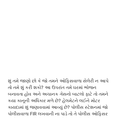
શું તમે જાણો છો કે જો તમને ઓફિસવાળા સેલેરી ન આપે
તો તમે શું કરી શકો? આ ઉપરાંત તમે ઘરમાં ભોજન
બનાવતા હોવ અને અચાનક ગેસનો બાટલો ફાટે તો તમને
કયા કાનૂની અધિકાર મળે છે? હેલમેટને લઈને મોટર
કાયદામાં શું જણાવવામાં આવ્યું છે? પોલીસ સ્ટેશનમાં જો
પોલીસવાળા FIR લખવાની ના પાડે તો તે પોલીસ ઓફિસર