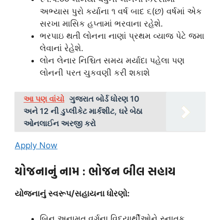
અભ્યાસ પુરો કર્યાના ૧ વર્ષ બાદ ૬(છ) વર્ષમાં એક
સરખા માસિક હપ્તામાં ભરવાના રહેશે.
ભરપાઇ થતી લોનના નાણાં પ્રથમ વ્યાજ પેટે જમા
લેવાનાં રેહેશે.
લોન લેનાર નિશ્ચિત સમય મર્યાદા પહેલા પણ
લોનની પરત ચુકવણી કરી શકાશે
આ પણ વાંચો
ગુજરાત બોર્ડ ધોરણ 10
અને 12 ની ડુપ્લીકેટ માર્કશીટ, ઘરે બેઠા
ઓનલાઈન અરજી કરો
Apply Now
યોજનાનું નામ
: ભોજન બીલ સહાય
યોજનાનું સ્વરૂપ/સહાયના ધોરણો:
બિન અનામત વર્ગના વિદ્યાર્થીઓને સ્નાતક