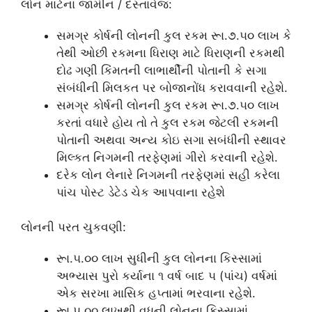
લોન માટેનાં જામીન / દસ્તાવેજ:
સમગ્ર કોર્ષની લોનની કુલ રકમ રૂા.૭.૫૦ લાખ કે
તેથી ઓછી રકમના ધિરાણ માટે ધિરાણની રકમથી
દોઢ ગણી કિંમતની લાભાર્થીની પોતાની કે સગા
સંબંધીની મિલકત પર બોજાનોંધ કરાવવાની રહેશે.
સમગ્ર કોર્ષની લોનની કુલ રકમ રૂા.૭.૫૦ લાખ
કરતાં વધારે હોય તો તે કુલ રકમ જેટલી રકમની
પોતાની અથવા અન્ય કોઇ સગા સબંધીની સ્થાવર
મિલ્કત નિગમની તરફેણમાં ગીરો કરવાની રહેશે.
દરેક લોન લેનારે નિગમની તરફેણમાં સહી કરેલા
પાંચ પોસ્ટ ડેટેડ ચેક આપવાના રહેશે
લોનની પરત ચુકવણી:
રૂા.૫.૦૦ લાખ સુધીની કુલ લોનના કિસ્સામાં
અભ્યાસ પુરો કર્યાના ૧ વર્ષ બાદ ૫ (પાંચ) વર્ષમાં
એક સરખા માસિક હપ્તામાં ભરવાના રહેશે.
રૂા.૫.૦૦ લાખથી વધુની લોનના કિસ્સામાં