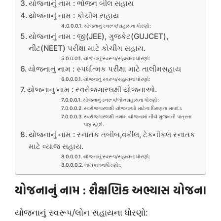
યોજનાનું નામ : ભોજન બીલ સહાય
યોજનાનું નામ : કોચીંગ સહાય
યોજનાનું સ્વરૂપ/સહાયના ધોરણો:
યોજનાનું નામ : જી(JEE), ગુજકેટ(GUJCET),
નીટ(NEET) પરીક્ષા માટે કોચીંગ સહાય.
યોજનાનું સ્વરૂપ/સહાયના ધોરણો:
યોજનાનું નામ : સ્પર્ધાત્મક પરીક્ષા માટે તાલીમસહાય
યોજનાનું સ્વરૂપ/સહાયના ધોરણો:
યોજનાનું નામ : સ્વરોજગારલક્ષી યોજનાઓ.
યોજનાનું સ્વરૂપ/લોનસહાયના ધોરણો:
સ્વરોજગારલક્ષી યોજનાઓ માટેના ધિરાણના માપદંડ
સ્વરોજગારલક્ષી તમામ યોજનામાં નીચે મુજબની પાત્રતા
પણ રહેશે.
યોજનાનું નામ : સ્નાતક તબીબ,વકીલ, ટેકનીકલ સ્નાતક
માટે વ્યાજ સહાય.
યોજનાનું સ્વરૂપ/સહાયના ધોરણો:
લાયકાતનાંધોરણો:.
યોજનાનું નામ : શૈક્ષણિક અભ્યાસ યોજના
યોજનાનું સ્વરૂપ/લોન સહાયના ધોરણો: