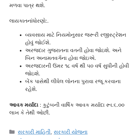
મળવા પાત્ર થશે.
લાયકાતનાંધોરણો:.
વ્યવસાય માટે નિયમોનુસાર જરૂરી રજીસ્ટ્રેશન
હોવું જોઈશે.
અરજદાર ગુજરાતના વતની હોવા જોઇશે. અને
બિન અનામતવર્ગના હોવા જોઇએ.
અરજદારની ઉંમર ૧૮ વર્ષ થી ૫૦ વર્ષ સુધીની હોવી
જોઇશે.
બેંક પાસેથી લીધેલ લોનના પુરાવા રજૂ કરવાના
રહેશે.
આવક મર્યાદા
: કુટુંબની વાર્ષિક આવક મર્યાદા રૂા.૬.૦૦
લાખ કે તેથી ઓછી.
Categories
સરકારી માહિતી
,
સરકારી યોજના