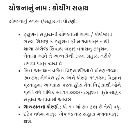
યોજનાનું નામ
: કોચીંગ સહાય
યોજનાનું સ્વરૂપ/સહાયના ધોરણો:
ટ્યુશન સહાયની યોજનામાં શાળા / કોલેજમાં
ભરેલ શિક્ષણ કે ટ્યુશન ફી મળવાપાત્ર નથી.
શાળા કોલેજ સિવાય બહાર વધારાનુ ટયુશન
લેવામાં આવે તે અન્વયેની રકમ સહાય તરીકે
મળવા પાત્ર થાય છે
બિન અનામત વર્ગના વિદ્યાર્થીઓને ધોરણ-૧૦માં
૭૦ ટકા મેળવેલ હોય અને ધોરણ-૧૧,૧૨માં વિજ્ઞાન
પ્રવાહમાં અભ્યાસ કરતાં હોય તેવા વિદ્યાર્થીઓને
પ્રતિ વર્ષ વાર્ષિક રૂા.૧૫,૦૦૦/- ટયુશન પ્રોત્સાહક
સહાય આપવામાં આવશે.
લાયકાતના ધોરણો
: ધો-૧૦ માં ૭૦ ટકા કે તેથી વધુ.
દરેક વર્ષમાં માત્ર એક જ વાર સહાય મળવાપાત્ર
થશે.