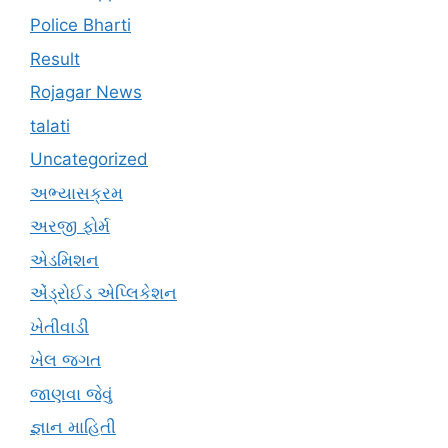
Police Bharti
Result
Rojagar News
talati
Uncategorized
અભ્યાસક્રમ
અરજી ફોર્મ
એડમિશન
એંડ્રોઈડ એપ્લિકેશન
ખેતીવાડી
ખેલ જગત
જાણવા જેવું
જ્ઞાન માહિતી