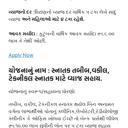
વ્યાજનો દર
:ધિરાણનો વ્યાજ દર વાર્ષિક ૫ ટકા લેખે સાદુ
વ્યાજ
અને મહિલાઓ માટે ૪ ટકા રહેશે.
આવક મર્યાદા
: કુટુંબની વાર્ષિક આવક મર્યાદા રૂા.૬.૦૦
લાખ કે તેથી ઓછી.
Apply Now
યોજનાનું નામ
: સ્નાતક તબીબ,વકીલ,
ટેકનીકલ સ્નાતક માટે વ્યાજ સહાય.
યોજનાનું સ્વરૂપ/સહાયના ધોરણો:
તબીબ, વકીલ, ટેકનીકલ સ્નાતક થયેલ બિન અનામત
વર્ગના લાભાર્થીઓ પોતાનું ક્લીનિક,લેબોરેટરી,રેડીયોલોજી
ક્લીનીક કે ઓફિસ ખોલવા ઈચ્છે તો બેન્ક પાસેથી લીધેલ
રૂા.૧૦.૦૦ લાખ સુધીની લોન પર ૫ ટકા વ્યાજ સહાય