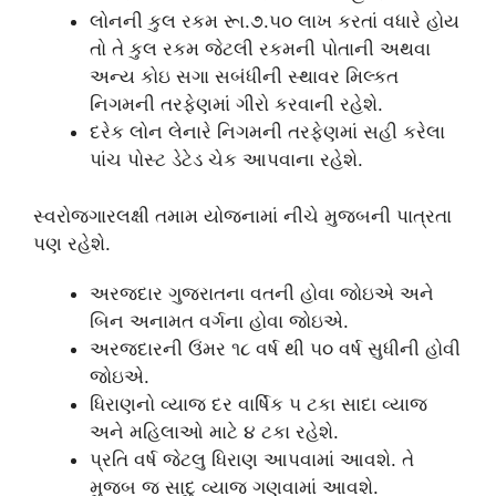
લોનની કુલ રકમ રૂા.૭.૫૦ લાખ કરતાં વધારે હોય
તો તે કુલ રકમ જેટલી રકમની પોતાની અથવા
અન્ય કોઇ સગા સબંધીની સ્થાવર મિલ્કત
નિગમની તરફેણમાં ગીરો કરવાની રહેશે.
દરેક લોન લેનારે નિગમની તરફેણમાં સહી કરેલા
પાંચ પોસ્ટ ડેટેડ ચેક આપવાના રહેશે.
સ્વરોજગારલક્ષી તમામ યોજનામાં નીચે મુજબની પાત્રતા
પણ રહેશે.
અરજદાર ગુજરાતના વતની હોવા જોઇએ અને
બિન અનામત વર્ગના હોવા જોઇએ.
અરજદારની ઉંમર ૧૮ વર્ષ થી ૫૦ વર્ષ સુધીની હોવી
જોઇએ.
ધિરાણનો વ્યાજ દર વાર્ષિક ૫ ટકા સાદા વ્યાજ
અને મહિલાઓ માટે ૪ ટકા રહેશે.
પ્રતિ વર્ષ જેટલુ ધિરાણ આપવામાં આવશે. તે
મુજબ જ સાદુ વ્યાજ ગણવામાં આવશે.