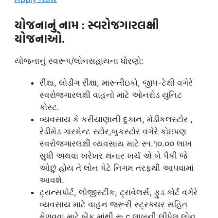
યોજનાનું નામ
: સ્વરોજગારલક્ષી
યોજનાઓ.
યોજનાનું સ્વરૂપ/લોનસહાયના ધોરણો:
રીક્ષા, લોડીંગ રીક્ષા, મારૂતીઇકો, જીપ-ટેક્ષી વગેરે
સ્વરોજગારલક્ષી વાહનો માટે ઓનરોડ યુનિટ
કોસ્ટ.
વ્યવસાય કે કરીયાણાની દુકાન, મેડીકલસ્ટોર ,
રેડીમેડ ગારમેન્ટ સ્ટોર,બુકસ્ટોર વગેરે કોઇપણ
સ્વરોજગારલક્ષી વ્યવસાય માટે રૂા.૧૦.૦૦ લાખ
સુધી અથવા ખરેખર થનાર ખર્ચ એ બે પૈકી જે
ઓછું હોય તે લોન પેટે નિગમ તરફથી આપવામાં
આવશે.
ટ્રાન્સપોર્ટ, લોજીસ્ટીક, ટ્રાવેલર્સ, ફુડ કોર્ટ વગેરે
વ્યવસાય માટે વાહન જરૂરી સ્ટ્રક્ચર સહિત
મેળવવા માટે બેંક માંથી રૂ.c લાખની લીધેલ લોન