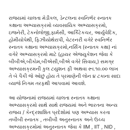
રાજ્યમાં ચાલતા મેડીકલ, ડેન્ટલના સ્વનિર્ભર સ્નાતક
કક્ષાના અભ્યાસક્રમો વ્યવસાયિક અભ્યાસક્રમો,
ઇજનેરી, ટેકનોલોજી,ફાર્મસી, આર્કિટેકચર, આર્યુવેદિક,
હોમીયોપેથી, ફિઝીયોથેરાપી, વેટરનરી વગેરે સ્વનિર્ભર
સ્નાતક કક્ષાના અભ્યાસક્રમો,નર્સિંગ (સ્નાતક કક્ષા) નાં
વગેરે અભ્યાસક્રમો માટે (હાયર એજ્યુકેશન જેવા કે
બીબીએ,બીકોમ,બીએસી,બીએ વગેરે સિવાય,) સમગ્ર
અભ્યાસક્રમની કુલ ટયુશન ફી અથવા રૂા.૧૦.૦૦ લાખ
તે બે પૈકી જે ઓછું હોય તે પ્રમાણેની લોન ૪ ટકાના સાદા
વ્યાજે નિગમ તરફથી આપવામાં આવશે.
આ યોજનામાં રાજ્યમાં ચાલતા સ્નાતક કક્ષાના
અભ્યાસક્રમો સાથે સાથે રાજ્યમાં અને ભારતના અન્ય
રાજ્ય / કેન્દ્રશાશિત પ્રદેશોમાં પણ અભ્યાસ કરતા
તબીબી સ્નાતક , તબીબી અનુસ્નાતક અને ઉચ્ચ
અભ્યાસક્રમોમાં અનુસ્નાતક જેવા કે IIM , IIT , NID ,