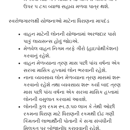
ઉપર ૫ ટકા વ્યાજ સહાય મળવા પાત્ર થશે.
સ્વરોજગારલક્ષી યોજનાઓ માટેના ધિરાણના માપદંડ
વાહન માટેની લોનની યોજનામાં અરજદાર પાસે
પાકું લાયસન્સ હોવું જોઇએ.
મેળવેલ વાહન નિગમ તરફે ગીરો (હાઇપોથીકેશન)
કરવાનું રહેશે.
વાહન મેળવ્યાના ત્રણ માસ પછી પાંચ વર્ષના એક
સરખા માસિક હપ્તામાં લોન ભરવાની રહેશે.
નાના વ્યવસાય લોન મેળવ્યાના ત્રણ માસમાં શરૂ
કરવાનો રહેશે તથા વ્યવસાય શરૂ કર્યા બાદ ત્રણ
માસ પછી પાંચ વર્ષના એક સરખા માસિક હપ્તામાં
લોનની વસુલાત કરવામાં આવશે.
લોનની કુલ રકમ રૂા.૭.૫૦ લાખ કે તેથી ઓછી
રકમના ધિરાણ માટે ધિરાણની રકમથી દોઢ ગણી
કિંમતની લાભાર્થીની પોતાની કે સગા સંબંધીની
મિલકત પર બોજાનોંધ કરાવવાની રહેશે.