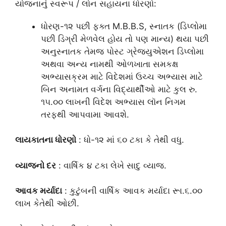
યોજનાનું સ્વરૂપ / લોન સહાયના ધોરણો:
ધોરણ-૧૨ પછી ફક્ત M.B.B.S, સ્નાતક (ડિપ્લોમા
પછી ડિગ્રી મેળવેલ હોય તો પણ માન્ય) થયા પછી
અનુસ્નાતક તેમજ પોસ્ટ ગ્રેજ્યુએશન ડિપ્લોમા
અથવા અન્ય નામથી ઓળખાતા સમકક્ષ
અભ્યાસક્રમ માટે વિદેશમાં ઉચ્ચ અભ્યાસ માટે
બિન અનામત વર્ગના વિદ્યાર્થીઓ માટે કુલ રુ.
૧૫.૦૦ લાખની વિદેશ અભ્યાસ લૉન નિગમ
તરફથી આપવામા આવશે.
લાયકાતના ધોરણો
: ધો-૧૨ માં ૬૦ ટકા કે તેથી વધુ.
વ્યાજનો દર
: વાર્ષિક ૪ ટકા લેખે સાદુ વ્યાજ.
આવક મર્યાદા
: કુટુંબની વાર્ષિક આવક મર્યાદા રૂા.૬.૦૦
લાખ કેતેથી ઓછી.