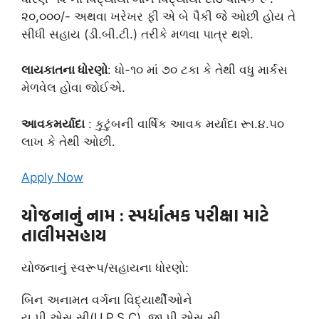
૨૦,૦૦૦/- અથવા ખરેખર ફી એ બે પૈકી જે ઓછી હોય તે
સીધી સહાય (ડી.બી.ટી.) તરીકે મળવા પાત્ર થશે.
લાયકાતના ધોરણો
: ધો-૧૦ માં ૭૦ ટકા કે તેથી વધુ માર્કસ
મેળવેલ હોવા જોઈએ.
આવકમર્યાદા
: કુટુંબની વાર્ષિક આવક મર્યાદા રૂા.૪.૫૦
લાખ કે તેથી ઓછી.
Apply Now
યોજનાનું નામ
: સ્પર્ધાત્મક પરીક્ષા માટે
તાલીમસહાય
યોજનાનું સ્વરૂપ/સહાયના ધોરણો:
બિન અનામત વર્ગના વિદ્યાર્થીઓને
યુ.પી.એસ.સી(U.P.S.C), જી.પી.એસ.સી