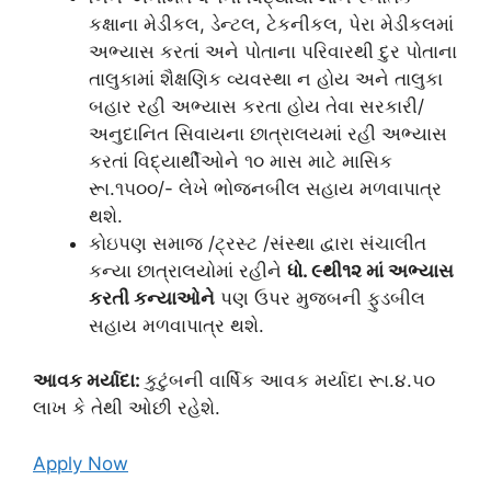
કક્ષાના મેડીકલ, ડેન્ટલ, ટેકનીકલ, પેરા મેડીકલમાં
અભ્યાસ કરતાં અને પોતાના પરિવારથી દુર પોતાના
તાલુકામાં શૈક્ષણિક વ્યવસ્થા ન હોય અને તાલુકા
બહાર રહી અભ્યાસ કરતા હોય તેવા સરકારી/
અનુદાનિત સિવાયના છાત્રાલયમાં રહી અભ્યાસ
કરતાં વિદ્યાર્થીઓને ૧૦ માસ માટે માસિક
રૂા.૧૫૦૦/- લેખે ભોજનબીલ સહાય મળવાપાત્ર
થશે.
કોઇપણ સમાજ /ટ્રસ્ટ /સંસ્થા દ્વારા સંચાલીત
કન્યા છાત્રાલયોમાં રહીને
ધો. ૯થી૧૨ માં અભ્યાસ
કરતી કન્યાઓને
પણ ઉપર મુજબની ફુડબીલ
સહાય મળવાપાત્ર થશે.
આવક મર્યાદા:
કુટુંબની વાર્ષિક આવક મર્યાદા રૂા.૪.૫૦
લાખ કે તેથી ઓછી રહેશે.
Apply Now