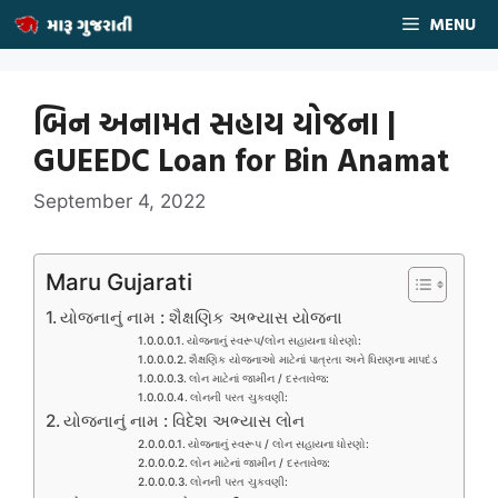
Skip
MENU
to
content
બિન અનામત સહાય યોજના |
GUEEDC Loan for Bin Anamat
September 4, 2022
Maru Gujarati
યોજનાનું નામ : શૈક્ષણિક અભ્યાસ યોજના
યોજનાનું સ્વરૂપ/લોન સહાયના ધોરણો:
શૈક્ષણિક યોજનાઓ માટેનાં પાત્રતા અને ધિરાણના માપદંડ
લોન માટેનાં જામીન / દસ્તાવેજ:
લોનની પરત ચુકવણી:
યોજનાનું નામ : વિદેશ અભ્યાસ લોન
યોજનાનું સ્વરૂપ / લોન સહાયના ધોરણો:
લોન માટેનાં જામીન / દસ્તાવેજ:
લોનની પરત ચુકવણી: