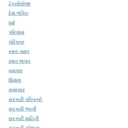
ટેકનોલોજી
દેશ ભક્તિ
ધર્મ
પરિણામ
પરિપત્ર
રમત ગમત
રમત જગત
વ્યાપાર
શિક્ષણ
સમાચાર
સરકારી પરિપત્રો
સરકારી ભરતી
સરકારી માહિતી