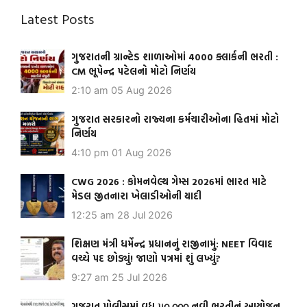
Latest Posts
ગુજરાતની ગ્રાન્ટેડ શાળાઓમાં 4000 ક્લાર્કની ભરતી :
CM ભૂપેન્દ્ર પટેલનો મોટો નિર્ણય
2:10 am
05 Aug 2026
ગુજરાત સરકારનો રાજ્યના કર્મચારીઓના હિતમાં મોટો
નિર્ણય
4:10 pm
01 Aug 2026
CWG 2026 : કોમનવેલ્થ ગેમ્સ 2026માં ભારત માટે
મેડલ જીતનારા ખેલાડીઓની યાદી
12:25 am
28 Jul 2026
શિક્ષણ મંત્રી ધર્મેન્દ્ર પ્રધાનનું રાજીનામું: NEET વિવાદ
વચ્ચે પદ છોડ્યું! જાણો પત્રમાં શું લખ્યું?
9:27 am
25 Jul 2026
ગુજરાત પોલીસમાં વધુ ૫૦,૦૦૦ નવી ભરતીનું આયોજન