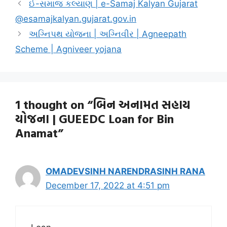
ઈ-સમાજ કલ્યાણ | e-Samaj Kalyan Gujarat
@esamajkalyan.gujarat.gov.in
અગ્નિપથ યોજના | અગ્નિવીર | Agneepath
Scheme | Agniveer yojana
1 thought on “બિન અનામત સહાય
યોજના | GUEEDC Loan for Bin
Anamat”
OMADEVSINH NARENDRASINH RANA
December 17, 2022 at 4:51 pm