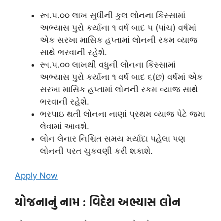
રૂા.૫.૦૦ લાખ સુધીની કુલ લોનના કિસ્સામાં
અભ્યાસ પુરો કર્યાના ૧ વર્ષ બાદ ૫ (પાંચ) વર્ષમાં
એક સરખા માસિક હપ્તામાં લોનની રકમ વ્યાજ
સાથે ભરવાની રહેશે.
રૂા.૫.૦૦ લાખથી વધુની લોનના કિસ્સામાં
અભ્યાસ પુરો કર્યાના ૧ વર્ષ બાદ ૬(છ) વર્ષમાં એક
સરખા માસિક હપ્તામાં લોનની રકમ વ્યાજ સાથે
ભરવાની રહેશે.
ભરપાઇ થતી લોનના નાણાં પ્રથમ વ્યાજ પેટે જમા
લેવામાં આવશે.
લોન લેનાર નિશ્ચિત સમય મર્યાદા પહેલા પણ
લોનની પરત ચુકવણી કરી શકાશે.
Apply Now
યોજનાનું નામ
: વિદેશ અભ્યાસ લોન