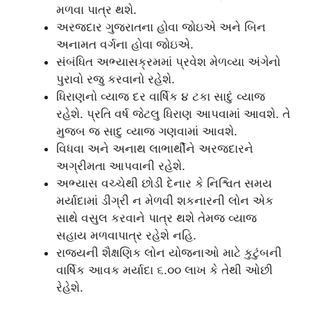
મળવા પાત્ર થશે.
અરજદાર ગુજરાતના હોવા જોઇએ અને બિન
અનામત વર્ગના હોવા જોઇએ.
સંબંધિત અભ્યાસક્રમમાં પ્રવેશ મેળવ્યા અંગેનો
પુરાવો રજુ કરવાનો રહેશે.
ધિરાણનો વ્યાજ દર વાર્ષિક ૪ ટકા સાદું વ્યાજ
રહેશે. પ્રતિ વર્ષ જેટલુ ધિરાણ આપવામાં આવશે. તે
મુજબ જ સાદુ વ્યાજ ગણવામાં આવશે.
વિધવા અને અનાથ લાભાર્થીને અરજદારને
અગ્રીમતા આપવાની રહેશે.
અભ્યાસ વચ્ચેથી છોડી દેનાર કે નિશ્વિત સમય
મર્યાદામાં ડીગ્રી ન મેળવી શકનારની લોન એક
સાથે વસુલ કરવાને પાત્ર થશે તેમજ વ્યાજ
સહાય મળવાપાત્ર રહેશે નહિ.
રાજ્યની શૈક્ષણિક લોન યોજનાઓ માટે કુટુંબની
વાર્ષિક આવક મર્યાદા ૬.૦૦ લાખ કે તેથી ઓછી
રેહેશે.