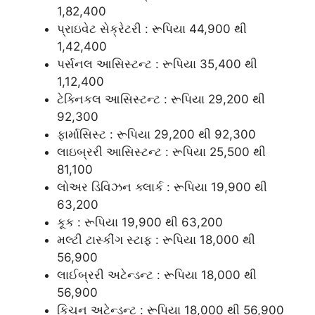
1,82,400
પ્રાઇવેટ સેક્રેટરી :
રૂપિયા 44,900 થી
1,42,400
પર્સનલ આસિસ્ટન્ટ :
રૂપિયા 35,400 થી
1,12,400
ટેક્નિકલ આસિસ્ટન્ટ :
રૂપિયા 29,200 થી
92,300
ફાર્માસિસ્ટ :
રૂપિયા 29,200 થી 92,300
લાઇબ્રરી આસિસ્ટન્ટ :
રૂપિયા 25,500 થી
81,100
લોઅર ડિવિઝન ક્લાર્ક :
રૂપિયા 19,900 થી
63,200
કૂક :
રૂપિયા 19,900 થી 63,200
મલ્ટી ટાસ્કીંગ સ્ટાફ :
રૂપિયા 18,000 થી
56,900
લાઈબ્રરી અટેન્ડન્ટ :
રૂપિયા 18,000 થી
56,900
કિચન અટેન્ડન્ટ :
રૂપિયા 18,000 થી 56,900