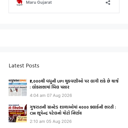
Latest Posts
₹2,000થી વધુની UPI ચુકવણીઓ પર લાગી શકે છે ચાર્જ
: લોકસભામાં બિલ પસાર
4:04 am
07 Aug 2026
ગુજરાતની ગ્રાન્ટેડ શાળાઓમાં 4000 ક્લાર્કની ભરતી :
CM ભૂપેન્દ્ર પટેલનો મોટો નિર્ણય
2:10 am
05 Aug 2026