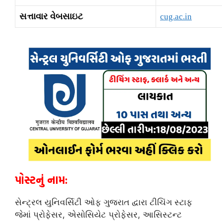
સત્તાવાર વેબસાઇટ
cug.ac.in
પોસ્ટનું નામ:
સેન્ટ્રલ યુનિવર્સિટી ઓફ ગુજરાત દ્વારા ટીચિંગ સ્ટાફ
જેમાં પ્રોફેસર, એસોસિયેટ પ્રોફેસર, આસિસ્ટન્ટ