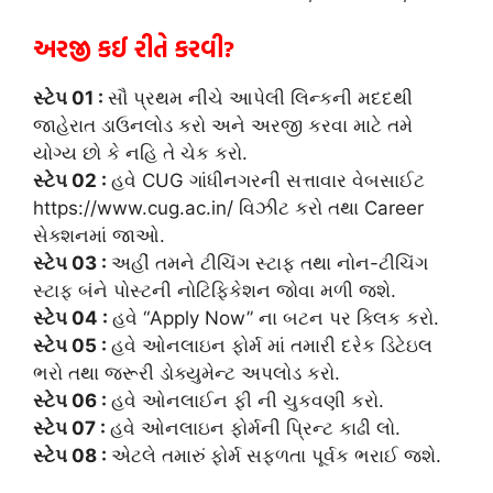
અરજી કઈ રીતે કરવી?
સ્ટેપ 01 :
સૌ પ્રથમ નીચે આપેલી લિન્કની મદદથી
જાહેરાત ડાઉનલોડ કરો અને અરજી કરવા માટે તમે
યોગ્ય છો કે નહિ તે ચેક કરો.
સ્ટેપ 02 :
હવે CUG ગાંધીનગરની સત્તાવાર વેબસાઈટ
https://www.cug.ac.in/ વિઝીટ કરો તથા Career
સેક્શનમાં જાઓ.
સ્ટેપ 03 :
અહીં તમને ટીચિંગ સ્ટાફ તથા નોન-ટીચિંગ
સ્ટાફ બંને પોસ્ટની નોટિફિકેશન જોવા મળી જશે.
સ્ટેપ 04 :
હવે “Apply Now” ના બટન પર ક્લિક કરો.
સ્ટેપ 05 :
હવે ઓનલાઇન ફોર્મ માં તમારી દરેક ડિટેઇલ
ભરો તથા જરૂરી ડોક્યુમેન્ટ અપલોડ કરો.
સ્ટેપ 06 :
હવે ઓનલાઈન ફી ની ચુકવણી કરો.
સ્ટેપ 07 :
હવે ઓનલાઇન ફોર્મની પ્રિન્ટ કાઢી લો.
સ્ટેપ 08 :
એટલે તમારું ફોર્મ સફળતા પૂર્વક ભરાઈ જશે.