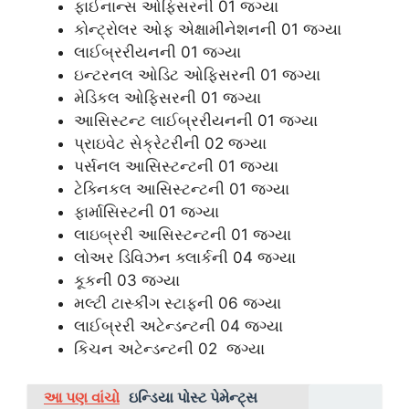
ફાઈનાન્સ ઓફિસરની 01
જગ્યા
કોન્ટ્રોલર ઓફ એક્ષામીનેશનની 01
જગ્યા
લાઈબ્રરીયનની 01
જગ્યા
ઇન્ટરનલ ઓડિટ ઓફિસરની 01
જગ્યા
મેડિકલ ઓફિસરની 01
જગ્યા
આસિસ્ટન્ટ લાઈબ્રરીયનની 01
જગ્યા
પ્રાઇવેટ સેક્રેટરીની 02
જગ્યા
પર્સનલ આસિસ્ટન્ટની 01
જગ્યા
ટેક્નિકલ આસિસ્ટન્ટની 01
જગ્યા
ફાર્માસિસ્ટની 01
જગ્યા
લાઇબ્રરી આસિસ્ટન્ટની 01
જગ્યા
લોઅર ડિવિઝન ક્લાર્કની 04
જગ્યા
કૂકની 03
જગ્યા
મલ્ટી ટાસ્કીંગ સ્ટાફની 06
જગ્યા
લાઈબ્રરી અટેન્ડન્ટની 04
જગ્યા
કિચન અટેન્ડન્ટની 02
જગ્યા
આ પણ વાંચો
ઇન્ડિયા પોસ્ટ પેમેન્ટ્સ