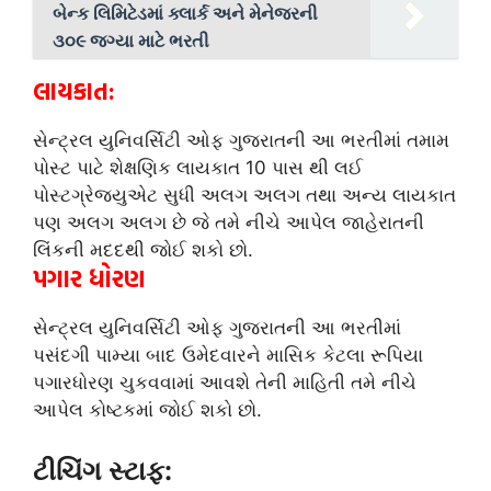
બેન્ક લિમિટેડમાં ક્લાર્ક અને મેનેજરની
૩૦૯ જગ્યા માટે ભરતી
લાયકાત:
સેન્ટ્રલ યુનિવર્સિટી ઓફ ગુજરાતની આ ભરતીમાં તમામ
પોસ્ટ પાટે શેક્ષણિક લાયકાત 10 પાસ થી લઈ
પોસ્ટગ્રેજ્યુએટ સુધી અલગ અલગ તથા અન્ય લાયકાત
પણ અલગ અલગ છે જે તમે નીચે આપેલ જાહેરાતની
લિંકની મદદથી જોઈ શકો છો.
પગાર ધોરણ
સેન્ટ્રલ યુનિવર્સિટી ઓફ ગુજરાતની આ ભરતીમાં
પસંદગી પામ્યા બાદ ઉમેદવારને માસિક કેટલા રૂપિયા
પગારધોરણ ચુકવવામાં આવશે તેની માહિતી તમે નીચે
આપેલ કોષ્ટકમાં જોઈ શકો છો.
ટીચિંગ સ્ટાફ: