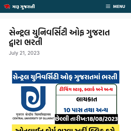
Skip
MENU
to
content
સેન્ટ્રલ યુનિવર્સિટી ઓફ ગુજરાત
દ્વારા ભરતી
July 21, 2023