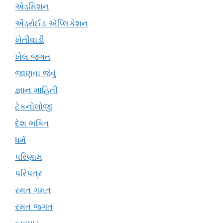
એડમિશન
એંડ્રોઈડ એપ્લિકેશન
ખેતીવાડી
ખેલ જગત
જાણવા જેવું
જ્ઞાન માહિતી
ટેકનોલોજી
દેશ ભક્તિ
ધર્મ
પરિણામ
પરિપત્ર
રમત ગમત
રમત જગત