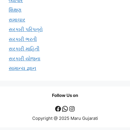
વ્યાપાર
શિક્ષણ
સમાચાર
સરકારી પરિપત્રો
સરકારી ભરતી
સરકારી માહિતી
સરકારી યોજના
સામાન્ય જ્ઞાન
Follow Us on
Facebook
WhatsApp
Instagram
Copyright @ 2025 Maru Gujarati