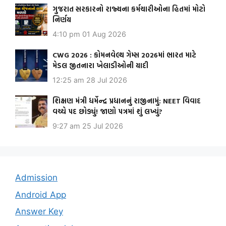
ગુજરાત સરકારનો રાજ્યના કર્મચારીઓના હિતમાં મોટો
નિર્ણય
4:10 pm
01 Aug 2026
CWG 2026 : કોમનવેલ્થ ગેમ્સ 2026માં ભારત માટે
મેડલ જીતનારા ખેલાડીઓની યાદી
12:25 am
28 Jul 2026
શિક્ષણ મંત્રી ધર્મેન્દ્ર પ્રધાનનું રાજીનામું: NEET વિવાદ
વચ્ચે પદ છોડ્યું! જાણો પત્રમાં શું લખ્યું?
9:27 am
25 Jul 2026
Admission
Android App
Answer Key