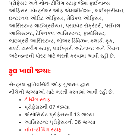
પ્રોફેસર અને નોન-ટીચિંગ સ્ટાફ જેમાં ફાઈનાન્સ
ઓફિસર, કોન્ટ્રોલર ઓફ એક્ષામીનેશન, લાઈબ્રરીયન,
ઇન્ટરનલ ઓડિટ ઓફિસર, મેડિકલ ઓફિસર,
આસિસ્ટન્ટ લાઈબ્રરીયન, પ્રાઇવેટ સેક્રેટરી, પર્સનલ
આસિસ્ટન્ટ, ટેક્નિકલ આસિસ્ટન્ટ, ફાર્માસિસ્ટ,
લાઇબ્રરી આસિસ્ટન્ટ, લોઅર ડિવિઝન ક્લાર્ક, કૂક,
મલ્ટી ટાસ્કીંગ સ્ટાફ, લાઈબ્રરી અટેન્ડન્ટ અને કિચન
અટેન્ડન્ટની પોસ્ટ માટે ભરતી કરવામાં આવી રહી છે.
કુલ ખાલી જગ્યા:
સેન્ટ્રલ યુનિવર્સિટી ઓફ ગુજરાત દ્વારા
નીચેની
જગ્યાઓ માટે ભરતી કરવામાં આવી રહી છે.
ટીચિંગ સ્ટાફ
પ્રોફેસરની 07 જગ્યા
એસોસિયેટ પ્રોફેસરની 13
જગ્યા
આસિસ્ટન્ટ પ્રોફેસરની 06 જગ્યા
નોન-ટીચિંગ સ્ટાફ