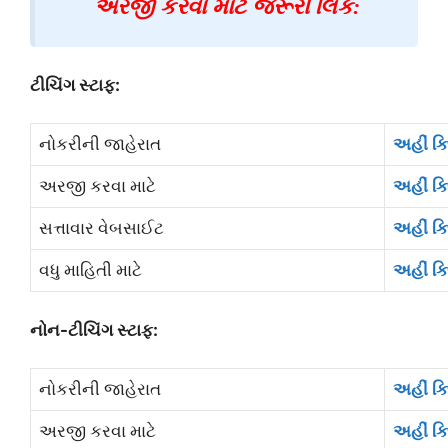
અરજી કરવા માટે જરૂરી લિંક:
ટીચિંગ સ્ટાફ:
નોકરીની જાહેરાત
અહીં ક્
અરજી કરવા માટે
અહીં ક્
સત્તાવાર વેબસાઈટ
અહીં ક્
વધુ માહિતી માટે
અહીં ક્
નોન-ટીચિંગ સ્ટાફ:
નોકરીની જાહેરાત
અહીં ક્
અરજી કરવા માટે
અહીં ક્