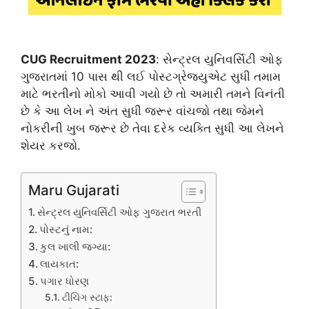
CUG Recruitment 2023
: સેન્ટ્રલ યુનિવર્સિટી ઓફ
ગુજરાતમાં 10 પાસ થી લઈ પોસ્ટગ્રેજ્યુએટ સુધી તમામ
માટે ભરતીનો મોકો આવી ગયો છે તો અમારી તમને વિનંતી
છે કે આ લેખ ને અંત સુધી જરૂર વાંચજો તથા જેમને
નોકરીની ખુબ જરૂર છે તેવા દરેક વ્યક્તિ સુધી આ લેખને
શેયર કરજો.
Maru Gujarati
સેન્ટ્રલ યુનિવર્સિટી ઓફ ગુજરાત ભરતી
પોસ્ટનું નામ:
કુલ ખાલી જગ્યા:
લાયકાત:
પગાર ધોરણ
ટીચિંગ સ્ટાફ: