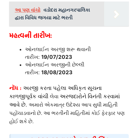
આ પણ વાંચો
વડોદરા મહાનગરપાલિકા
દ્વારા વિવિધ જગયા માટે ભરતી
મહત્વની તારીખ:
ઓનલાઈન અરજી શરૂ થવાની
તારીખ:
19/07/2023
ઓનલાઈન અરજીની છેલ્લી
તારીખ:
18/08/2023
નોંધ :
અરજી કરતા પહેલા અધિકૃત સૂચના
કાળજીપૂર્વક વાંચી
અરજદારોને વિનંતી કરવામાં
લેવા
આવે છે.
અમારો એકમાત્ર ઉદેશ્ય આપ સુધી માહિતી
પહોંચાડવાનો છે. આ ભરતીની માહિતીમાં કોઈ ફેરફાર પણ
હોઈ શકે છે.