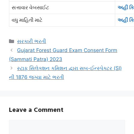
સત્તાવાર વેબસાઈટ
અહીં ક્
વધુ માહિતી માટે
અહીં ક્
Categories
સરકારી ભરતી
Gujarat Forest Guard Exam Consent Form
(Sammati Patra) 2023
સ્ટાફ સિલેક્શન કમિશન દ્વારા સબ-ઈન્સ્પેક્ટર (SI)
ની 1876 જગ્યા માટે ભરતી
Leave a Comment
Comment