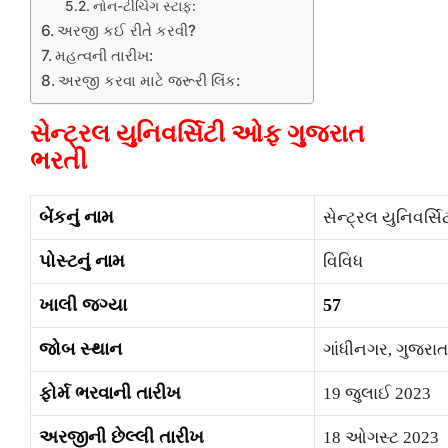
નોન-ટીચિંગ સ્ટાફ:
અરજી કઈ રીતે કરવી?
મહત્વની તારીખ:
અરજી કરવા માટે જરૂરી લિંક:
સેન્ટ્રલ યુનિવર્સિટી ઓફ ગુજરાત
ભરતી
બેંકનું નામ
સેન્ટ્રલ યુનિવર્
પોસ્ટનું નામ
વિવિધ
ખાલી જગ્યા
57
જોબ સ્થાન
ગાંધીનગર, ગુજરાત
ફોર્મ ભરવાની તારીખ
19 જુલાઈ 2023
અરજીની છેલ્લી તારીખ
18 ઓગસ્ટ 2023