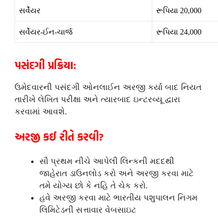
સર્વેયર
રૂપિયા 20,000
સર્વેયર-ઈન-ચાર્જ
રૂપિયા 24,000
પસંદગી પ્રક્રિયા:
ઉમેદવારની પસંદગી ઓનલાઈન અરજી કર્યા બાદ નિયત
તારીખે લેખિત પરીક્ષા અને ત્યારબાદ ઇન્ટરવ્યૂ દ્વારા
કરવામાં આવશે.
અરજી કઈ રીતે કરવી?
સૌ પ્રથમ નીચે આપેલી લિન્કની મદદથી
જાહેરાત ડાઉનલોડ કરો અને અરજી કરવા માટે
તમે યોગ્ય છો કે નહિ તે ચેક કરો.
હવે અરજી કરવા માટે ભારતીય પશુપાલન નિગમ
લિમિટેડની સત્તાવાર વેબસાઇટ