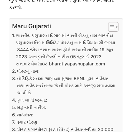
કરજો.
Maru Gujarati
ભારતીય પશુપાલન વિભાગમાં ભરતી બેંકનું નામ ભારતીય
પશુપાલન નિગમ લિમિટેડ પોસ્ટનું નામ વિવિધ ખાલી જગ્યા
3444 જોબ સ્થાન ભારત ફોર્મ ભરવાની તારીખ 19 જૂન
2023 અરજીની છેલ્લી તારીખ 05 જુલાઈ 2023
સત્તાવાર વેબસાઇટ bharatiyapashupalan.com
પોસ્ટનું નામ:
નોટિફિકેશનમાં જણાવ્યા મુજબ BPNL દ્વારા સર્વેયર
તથા સર્વેયર-ઈન-ચાર્જ ની પોસ્ટ માટે અરજી મંગાવવામાં
આવી છે.
કુલ ખાલી જગ્યા:
મહત્વની તારીખ:
લાયકાત:
પગાર ધોરણ
પોસ્ટ પગારધોરણ (સ્ટાઈપેન્ડ) સર્વેયર રૂપિયા 20,000