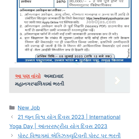
આ પણ વાંચો
અમદાવાદ
મહાનગરપાલિકામાં ભરતી
Categories
New Job
21 જૂન વિશ્વ યોગ દિવસ 2023 | International
Yoga Day | આંતરરાષ્ટ્રીય યોગ દિવસ 2023
પોસ્ટ વિભાગમાં એક્ઝિક્યુટિવની પોસ્ટ પર ભરતી