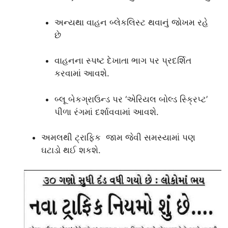
અન્યથા વાહન બ્લેકલિસ્ટ થવાનું જોખમ રહે
છે
વાહનના સ્પષ્ટ દેખાતા ભાગ પર પ્રદર્શિત
કરવામાં આવશે.
બ્લૂ બેકગ્રાઉન્ડ પર ‘એરિયલ બોલ્ડ સ્ક્રિપ્ટ’
પીળા રંગમાં દર્શાવવામાં આવશે.
અમલથી ટ્રાફિક જામ જેવી સમસ્યામાં પણ
ઘટાડો થઈ શકશે.