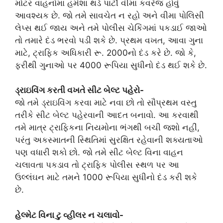
મોટર વાહનોમાં હંમેશા થર્ડ પાર્ટી વીમા કવરેજ હોવું
આવશ્યક છે. જો તમે સાવચેત ન રહો અને વીમા પોલિસી
લેપ્સ થઈ જાય અને તમે પોલીસ ચેકિંગમાં પકડાઈ જાઓ
તો તમારે દંડ ભરવો પડી શકે છે. પ્રથમ વખત, આવા ગુના
માટે, ટ્રાફિક અધિકારી રૂ. 2000નો દંડ કરે છે. જો કે,
ફરીથી ગુનાઓ પર 4000 રૂપિયા સુધીનો દંડ થઈ શકે છે.
ડ્રાઇવિંગ કરતી વખતે સીટ બેલ્ટ પહેરો-
જો તમે ડ્રાઇવિંગ કરવા માટે નવા છો તો સૌપ્રથમ વસ્તુ
તરીકે સીટ બેલ્ટ પહેરવાની આદત બનાવો. આ કરવાથી
તમે માત્ર ટ્રાફિકના નિયમોના ભંગથી બચી જશો નહીં,
પરંતુ અકસ્માતની સ્થિતિમાં સુરક્ષિત રહેવાની શક્યતાઓ
પણ વધારી શકો છો. જો તમે સીટ બેલ્ટ વિના વાહન
ચલાવતા પકડાવ તો ટ્રાફિક પોલીસ સ્થળ પર આ
ઉલ્લંઘન માટે તમને 1000 રૂપિયા સુધીનો દંડ કરી શકે
છે.
હેલ્મેટ વિના ટુ વ્હીલર ન ચલાવો-