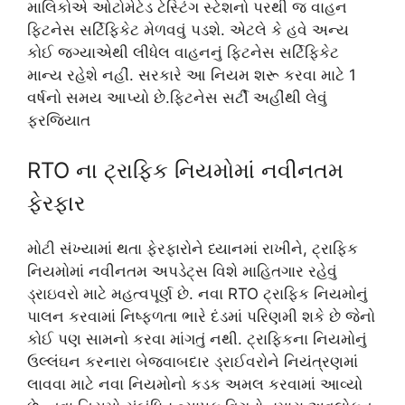
માલિકોએ ઓટોમેટેડ ટેસ્ટિંગ સ્ટેશનો પરથી જ વાહન
ફિટનેસ સર્ટિફિકેટ મેળવવું પડશે. એટલે કે હવે અન્ય
કોઈ જગ્યાએથી લીધેલ વાહનનું ફિટનેસ સર્ટિફિકેટ
માન્ય રહેશે નહીં. સરકારે આ નિયમ શરૂ કરવા માટે 1
વર્ષનો સમય આપ્યો છે.ફિટનેસ સર્ટી અહીંથી લેવું
ફરજિયાત
RTO ના ટ્રાફિક નિયમોમાં નવીનતમ
ફેરફાર
મોટી સંખ્યામાં થતા ફેરફારોને ધ્યાનમાં રાખીને, ટ્રાફિક
નિયમોમાં નવીનતમ અપડેટ્સ વિશે માહિતગાર રહેવું
ડ્રાઇવરો માટે મહત્વપૂર્ણ છે. નવા RTO ટ્રાફિક નિયમોનું
પાલન કરવામાં નિષ્ફળતા ભારે દંડમાં પરિણમી શકે છે જેનો
કોઈ પણ સામનો કરવા માંગતું નથી. ટ્રાફિકના નિયમોનું
ઉલ્લંઘન કરનારા બેજવાબદાર ડ્રાઈવરોને નિયંત્રણમાં
લાવવા માટે નવા નિયમોનો કડક અમલ કરવામાં આવ્યો