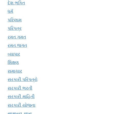
દેશ ભક્તિ
ધર્મ
પરિણામ
પરિપત્ર
રમત ગમત
રમત જગત
વ્યાપાર
શિક્ષણ
સમાચાર
સરકારી પરિપત્રો
સરકારી ભરતી
સરકારી માહિતી
સરકારી યોજના
સામાન્ય જ્ઞાન