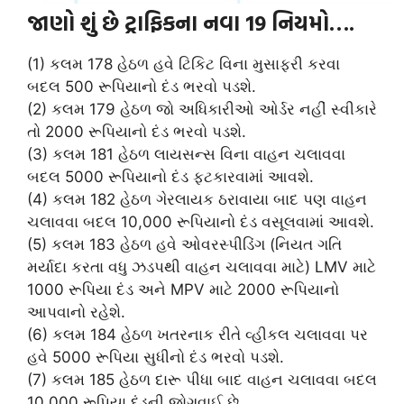
જાણો શું છે ટ્રાફિકના નવા 19 નિયમો….
(1) કલમ 178 હેઠળ હવે ટિકિટ વિના મુસાફરી કરવા
બદલ 500 રૂપિયાનો દંડ ભરવો પડશે.
(2) કલમ 179 હેઠળ જો અધિકારીઓ ઓર્ડર નહીં સ્વીકારે
તો 2000 રૂપિયાનો દંડ ભરવો પડશે.
(3) કલમ 181 હેઠળ લાયસન્સ વિના વાહન ચલાવવા
બદલ 5000 રૂપિયાનો દંડ ફટકારવામાં આવશે.
(4) કલમ 182 હેઠળ ગેરલાયક ઠરાવાયા બાદ પણ વાહન
ચલાવવા બદલ 10,000 રૂપિયાનો દંડ વસૂલવામાં આવશે.
(5) કલમ 183 હેઠળ હવે ઓવરસ્પીડિંગ (નિયત ગતિ
મર્યાદા કરતા વધુ ઝડપથી વાહન ચલાવવા માટે) LMV માટે
1000 રૂપિયા દંડ અને MPV માટે 2000 રૂપિયાનો
આપવાનો રહેશે.
(6) કલમ 184 હેઠળ ખતરનાક રીતે વ્હીકલ ચલાવવા પર
હવે 5000 રૂપિયા સુધીનો દંડ ભરવો પડશે.
(7) કલમ 185 હેઠળ દારૂ પીધા બાદ વાહન ચલાવવા બદલ
10,000 રૂપિયા દંડની જોગવાઈ છે.