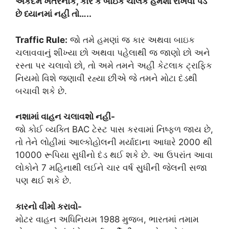
એકદમ ખતરનાક, કાર કે બાઇક ચાલકે હંમેશા રાખવા પડે
છે ધ્યાનમાં નહીં તો…..
Traffic Rule:
જો તમે હમણાં જ કાર અથવા બાઇક
ચલાવવાનું શીખ્યા છો અથવા પહેલાથી જ જાણો છો અને
રસ્તા પર ચલાવો છો, તો અમે તમને અહીં કેટલાક ટ્રાફિક
નિયમો વિશે જણાવી રહ્યા છીએ જે તમને મોટા દંડથી
બચાવી શકે છે.
નશામાં વાહન ચલાવશો નહીં-
જો કોઈ વ્યક્તિ BAC ટેસ્ટ પાસ કરવામાં નિષ્ફળ જાય છે,
તો તેને લોહીમાં આલ્કોહોલની મર્યાદાના આધારે 2000 થી
10000 રૂપિયા સુધીનો દંડ થઈ શકે છે. આ ઉપરાંત આવા
લોકોને 7 મહિનાથી લઈને ચાર વર્ષ સુધીની જેલની સજા
પણ થઈ શકે છે.
કારનો વીમો કરાવો-
મોટર વાહન અધિનિયમ 1988 મુજબ, ભારતમાં તમામ