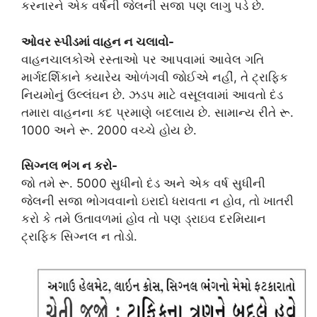
કરનારને એક વર્ષની જેલની સજા પણ લાગુ પડે છે.
ઓવર સ્પીડમાં વાહન ન ચલાવો-
વાહનચાલકોએ રસ્તાઓ પર આપવામાં આવેલ ગતિ
માર્ગદર્શિકાને ક્યારેય ઓળંગવી જોઈએ નહીં, તે ટ્રાફિક
નિયમોનું ઉલ્લંઘન છે. ઝડપ માટે વસૂલવામાં આવતો દંડ
તમારા વાહનના કદ પ્રમાણે બદલાય છે. સામાન્ય રીતે રૂ.
1000 અને રૂ. 2000 વચ્ચે હોય છે.
સિગ્નલ ભંગ ન કરો-
જો તમે રૂ. 5000 સુધીનો દંડ અને એક વર્ષ સુધીની
જેલની સજા ભોગવવાનો ઇરાદો ધરાવતા ન હોવ, તો ખાતરી
કરો કે તમે ઉતાવળમાં હોવ તો પણ ડ્રાઇવ દરમિયાન
ટ્રાફિક સિગ્નલ ન તોડો.