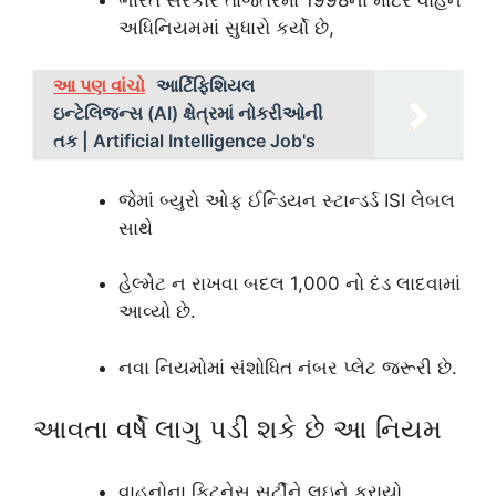
અધિનિયમમાં સુધારો કર્યો છે,
આ પણ વાંચો
આર્ટિફિશિયલ
ઇન્ટેલિજન્સ (AI) ક્ષેત્રમાં નોકરીઓની
તક | Artificial Intelligence Job's
જેમાં બ્યુરો ઓફ ઈન્ડિયન સ્ટાન્ડર્ડ ISI લેબલ
સાથે
હેલ્મેટ ન રાખવા બદલ 1,000 નો દંડ લાદવામાં
આવ્યો છે.
નવા નિયમોમાં સંશોધિત નંબર પ્લેટ જરૂરી છે.
આવતા વર્ષે લાગુ પડી શકે છે આ નિયમ
વાહનોના ફિટનેસ સર્ટીને લઇને કરાયો