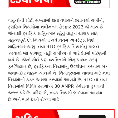
વાહનોની મોટી સંખ્યામાં થતા વધારાને ધ્યાનમાં રાખીને,
ટ્રાફિક નિયમોમાં નવીનતમ ફેરફાર 2023 જે થાય છે
જેનાથી ટ્રાફિક માહિતગાર રહેવું વાહન ચાલક માટે
મહત્વપૂર્ણ છે. નિયમોમાં નવીનતમ અપડેટ્સ વિશે
માહિતગાર થાશું .નવા RTO ટ્રાફિક નિયમોનું પાલન
કરવામાં જો કાળજી નહીં રાખીએ તો ભારે દંડમાં પરિણમી
શકે છે .જેનો કોઈ પણ વ્યક્તિએ એનું પાલન કરવું
ફરજિયાત છે, ટ્રાફિકના નિયમોનું ઉલ્લંઘન કરનારા બે-
જવાબદાર વાહન ચાલકો ને નિયંત્રણમાં લાવવા માટે નવા
નિયમોનો કડક અમલ કરવામાં આવ્યો છે. RTO ના નવા
નિયમોમાં વિવિધ સ્થળોએ 30 ANPR કેમેરાના હપ્તાની
જરૂર પડે છે. પરિણામે, કડક નિયમો લાદવામાં આવ્યા
છે અને ભારે દંડને રોકવા માટે