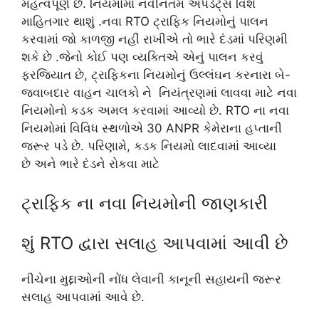
મહત્વપૂર્ણ છે. નિયમોમાં નવીનતમ અપડેટ્સ વિશે
માહિતગાર થાશું .નવા RTO ટ્રાફિક નિયમોનું પાલન
કરવામાં જો કાળજી નહીં રાખીએ તો ભારે દંડમાં પરિણમી
શકે છે .જેનો કોઈ પણ વ્યક્તિએ એનું પાલન કરવું
ફરજિયાત છે, ટ્રાફિકના નિયમોનું ઉલ્લંઘન કરનારા બે-
જવાબદાર વાહન ચાલકો ને નિયંત્રણમાં લાવવા માટે નવા
નિયમોનો કડક અમલ કરવામાં આવ્યો છે. RTO ના નવા
નિયમોમાં વિવિધ સ્થળોએ 30 ANPR કેમેરાના હપ્તાની
જરૂર પડે છે. પરિણામે, કડક નિયમો લાદવામાં આવ્યા
છે અને ભારે દંડને રોકવા માટે
ટ્રાફિક ના નવા નિયમોની જાણકારી
શું RTO દ્વારા સલાહ આપવામાં આવી છે
નીચેના મુદ્દાઓની નોંધ લેવાની કાનૂની સહાયની જરૂર
સલાહ આપવામાં આવે છે.