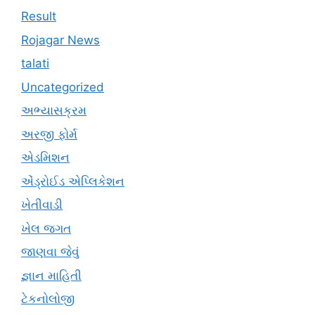
Result
Rojagar News
talati
Uncategorized
અભ્યાસક્રમ
અરજી ફોર્મ
એડમિશન
એંડ્રોઈડ એપ્લિકેશન
ખેતીવાડી
ખેલ જગત
જાણવા જેવું
જ્ઞાન માહિતી
ટેકનોલોજી