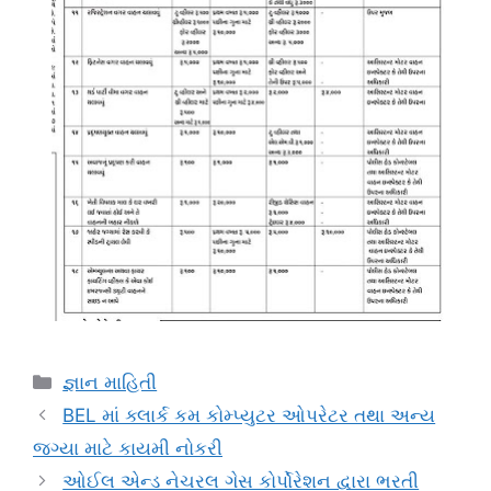
Categories
જ્ઞાન માહિતી
BEL માં ક્લાર્ક કમ કોમ્પ્યુટર ઓપરેટર તથા અન્ય
જગ્યા માટે કાયમી નોકરી
ઓઈલ એન્ડ નેચરલ ગેસ કોર્પોરેશન દ્વારા ભરતી