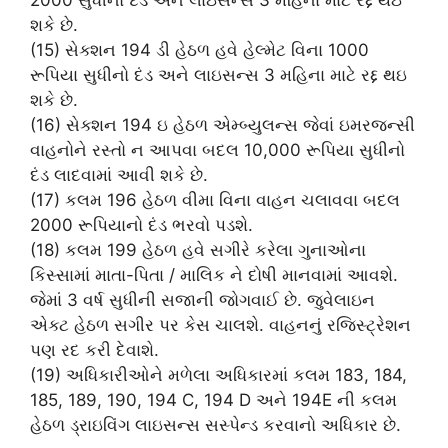
શકે છે.
(15) સેક્શન 194 ડી હેઠળ હવે હેલ્મેટ વિના 1000
રૂપિયા સુધીનો દંડ અને લાઇસન્સ 3 મહિના માટે રદ્દ થઇ
શકે છે.
(16) સેક્શન 194 ઇ હેઠળ એમ્બ્યુલન્સ જેવાં ઇમરજન્સી
વાહનોને રસ્તો ન આપવા બદલ 10,000 રૂપિયા સુધીનો
દંડ લાદવામાં આવી શકે છે.
(17) કલમ 196 હેઠળ વીમા વિના વાહન ચલાવવા બદલ
2000 રૂપિયાનો દંડ ભરવો પડશે.
(18) કલમ 199 હેઠળ હવે સગીરે કરેલા ગુનાઓના
કિસ્સામાં માતા-પિતા / માલિક ને દોષી માનવામાં આવશે.
જેમાં 3 વર્ષ સુધીની સજાની જોગવાઈ છે. જુવેલાઇન
એક્ટ હેઠળ સગીર પર કેસ ચાલશે. વાહનનું રજિસ્ટ્રેશન
પણ રદ કરી દેવાશે.
(19) અધિકારીઓને મળેલા અધિકારમાં કલમ 183, 184,
185, 189, 190, 194 C, 194 D અને 194E ની કલમ
હેઠળ ડ્રાઇવિંગ લાઇસન્સ સસ્પેન્ડ કરવાનો અધિકાર છે.