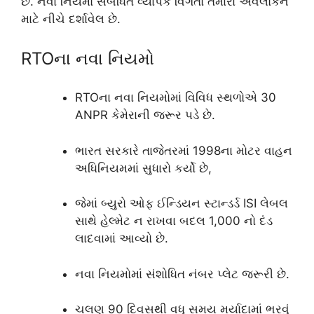
છે. નવા નિયમો સંબંધિત વ્યાપક વિગતો તમારા અવલોકન
માટે નીચે દર્શાવેલ છે.
RTOના નવા નિયમો
RTOના નવા નિયમોમાં વિવિધ સ્થળોએ 30
ANPR કેમેરાની જરૂર પડે છે.
ભારત સરકારે તાજેતરમાં 1998ના મોટર વાહન
અધિનિયમમાં સુધારો કર્યો છે,
જેમાં બ્યુરો ઓફ ઈન્ડિયન સ્ટાન્ડર્ડ ISI લેબલ
સાથે હેલ્મેટ ન રાખવા બદલ 1,000 નો દંડ
લાદવામાં આવ્યો છે.
નવા નિયમોમાં સંશોધિત નંબર પ્લેટ જરૂરી છે.
ચલણ 90 દિવસથી વધુ સમય મર્યાદામાં ભરવું