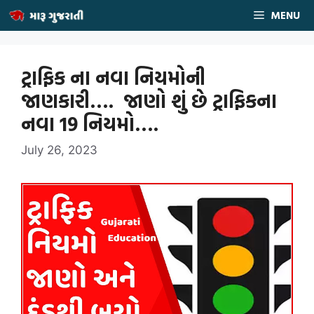
Skip
MENU
to
content
ટ્રાફિક ના નવા નિયમોની
જાણકારી…. જાણો શું છે ટ્રાફિકના
નવા 19 નિયમો….
July 26, 2023