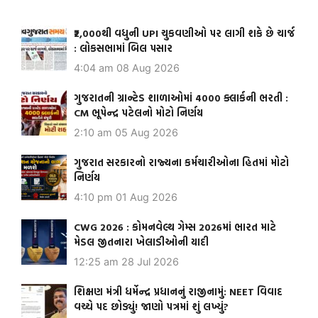
₹2,000થી વધુની UPI ચુકવણીઓ પર લાગી શકે છે ચાર્જ
: લોકસભામાં બિલ પસાર
4:04 am
08 Aug 2026
ગુજરાતની ગ્રાન્ટેડ શાળાઓમાં 4000 ક્લાર્કની ભરતી :
CM ભૂપેન્દ્ર પટેલનો મોટો નિર્ણય
2:10 am
05 Aug 2026
ગુજરાત સરકારનો રાજ્યના કર્મચારીઓના હિતમાં મોટો
નિર્ણય
4:10 pm
01 Aug 2026
CWG 2026 : કોમનવેલ્થ ગેમ્સ 2026માં ભારત માટે
મેડલ જીતનારા ખેલાડીઓની યાદી
12:25 am
28 Jul 2026
શિક્ષણ મંત્રી ધર્મેન્દ્ર પ્રધાનનું રાજીનામું: NEET વિવાદ
વચ્ચે પદ છોડ્યું! જાણો પત્રમાં શું લખ્યું?