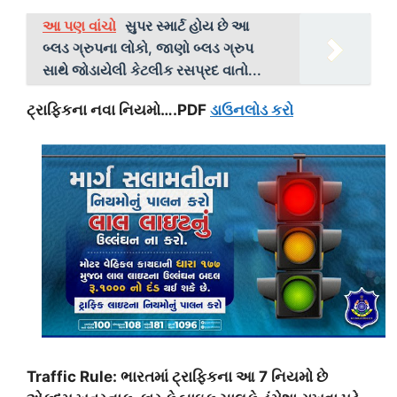
આ પણ વાંચો
સુપર સ્માર્ટ હોય છે આ
બ્લડ ગ્રુપના લોકો, જાણો બ્લડ ગ્રુપ
સાથે જોડાયેલી કેટલીક રસપ્રદ વાતો...
ટ્રાફિકના નવા નિયમો….PDF
ડાઉનલોડ કરો
Traffic Rule: ભારતમાં ટ્રાફિકના આ 7 નિયમો છે