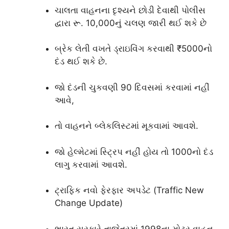
ચાલતા વાહનના દૃશ્યને છોડી દેવાથી પોલીસ
દ્વારા રૂ. 10,000નું ચલણ જારી થઈ શકે છે
બ્રેક લેતી વખતે ડ્રાઇવિંગ કરવાથી ₹5000નો
દંડ થઈ શકે છે.
જો દંડની ચુકવણી 90 દિવસમાં કરવામાં નહીં
આવે,
તો વાહનને બ્લેકલિસ્ટમાં મૂકવામાં આવશે.
જો હેલ્મેટમાં સ્ટ્રિપ નહીં હોય તો 1000નો દંડ
લાગુ કરવામાં આવશે.
ટ્રાફિક નવો ફેરફાર અપડેટ (Traffic New
Change Update)
ભારત સરકારે તાજેતરમાં 1998ના મોટર વાહન