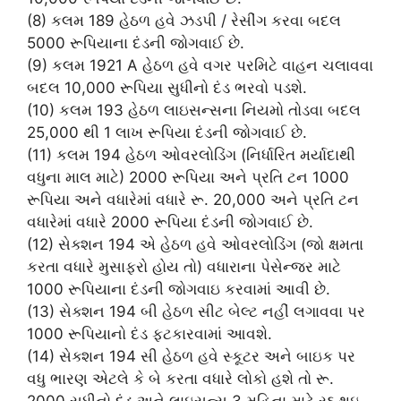
(8) કલમ 189 હેઠળ હવે ઝડપી / રેસીંગ કરવા બદલ
5000 રૂપિયાના દંડની જોગવાઈ છે.
(9) કલમ 1921 A હેઠળ હવે વગર પરમિટે વાહન ચલાવવા
બદલ 10,000 રૂપિયા સુધીનો દંડ ભરવો પડશે.
(10) કલમ 193 હેઠળ લાઇસન્સના નિયમો તોડવા બદલ
25,000 થી 1 લાખ રૂપિયા દંડની જોગવાઈ છે.
(11) કલમ 194 હેઠળ ઓવરલોડિંગ (નિર્ધારિત મર્યાદાથી
વધુના માલ માટે) 2000 રૂપિયા અને પ્રતિ ટન 1000
રૂપિયા અને વધારેમાં વધારે રૂ. 20,000 અને પ્રતિ ટન
વધારેમાં વધારે 2000 રૂપિયા દંડની જોગવાઈ છે.
(12) સેક્શન 194 એ હેઠળ હવે ઓવરલોડિંગ (જો ક્ષમતા
કરતા વધારે મુસાફરો હોય તો) વધારાના પેસેન્જર માટે
1000 રૂપિયાના દંડની જોગવાઇ કરવામાં આવી છે.
(13) સેક્શન 194 બી હેઠળ સીટ બેલ્ટ નહીં લગાવવા પર
1000 રૂપિયાનો દંડ ફટકારવામાં આવશે.
(14) સેક્શન 194 સી હેઠળ હવે સ્કૂટર અને બાઇક પર
વધુ ભારણ એટલે કે બે કરતા વધારે લોકો હશે તો રૂ.
2000 સુધીનો દંડ અને લાઇસન્સ 3 મહિના માટે રદ્દ થઇ