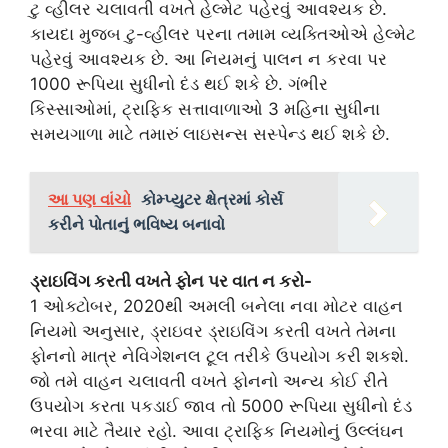
ટુ વ્હીલર ચલાવતી વખતે હેલ્મેટ પહેરવું આવશ્યક છે.
કાયદા મુજબ ટુ-વ્હીલર પરના તમામ વ્યક્તિઓએ હેલ્મેટ
પહેરવું આવશ્યક છે. આ નિયમનું પાલન ન કરવા પર
1000 રૂપિયા સુધીનો દંડ થઈ શકે છે. ગંભીર
કિસ્સાઓમાં, ટ્રાફિક સત્તાવાળાઓ 3 મહિના સુધીના
સમયગાળા માટે તમારું લાઇસન્સ સસ્પેન્ડ થઈ શકે છે.
આ પણ વાંચો
કોમ્પ્યુટર ક્ષેત્રમાં કોર્સ
કરીને પોતાનું ભવિષ્ય બનાવો
ડ્રાઇવિંગ કરતી વખતે ફોન પર વાત ન કરો-
1 ઓક્ટોબર, 2020થી અમલી બનેલા નવા મોટર વાહન
નિયમો અનુસાર, ડ્રાઇવર ડ્રાઇવિંગ કરતી વખતે તેમના
ફોનનો માત્ર નેવિગેશનલ ટૂલ તરીકે ઉપયોગ કરી શકશે.
જો તમે વાહન ચલાવતી વખતે ફોનનો અન્ય કોઈ રીતે
ઉપયોગ કરતા પકડાઈ જાવ તો 5000 રૂપિયા સુધીનો દંડ
ભરવા માટે તૈયાર રહો. આવા ટ્રાફિક નિયમોનું ઉલ્લંઘન