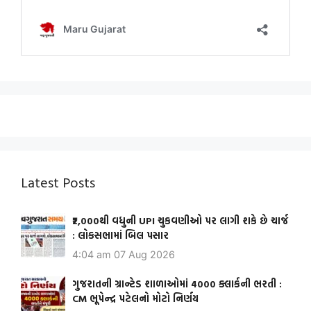
Latest Posts
₹2,000થી વધુની UPI ચુકવણીઓ પર લાગી શકે છે ચાર્જ
: લોકસભામાં બિલ પસાર
4:04 am
07 Aug 2026
ગુજરાતની ગ્રાન્ટેડ શાળાઓમાં 4000 ક્લાર્કની ભરતી :
CM ભૂપેન્દ્ર પટેલનો મોટો નિર્ણય