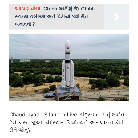
આ પણ વાંચો
Ghibli આર્ટ શું છે? Ghibli
સ્ટાઇલ છબીઓ અને વિડીયો કેવી રીતે
બનાવવા ?
Chandrayaan 3 launch Live: ચંદ્રયાન 3 નું લાઈવ
ટેલીકાસ્ટ જુઓ, ચંદ્રયાન 3 લોન્ચને ઓનલાઈન કેવી
રીતે જોવું?