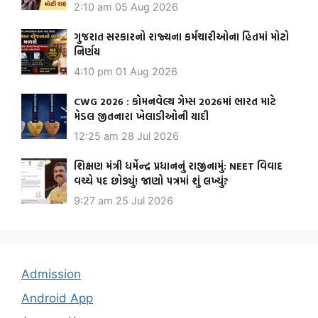
2:10 am
05 Aug 2026
ગુજરાત સરકારનો રાજ્યના કર્મચારીઓના હિતમાં મોટો
નિર્ણય
4:10 pm
01 Aug 2026
CWG 2026 : કોમનવેલ્થ ગેમ્સ 2026માં ભારત માટે
મેડલ જીતનારા ખેલાડીઓની યાદી
12:25 am
28 Jul 2026
શિક્ષણ મંત્રી ધર્મેન્દ્ર પ્રધાનનું રાજીનામું: NEET વિવાદ
વચ્ચે પદ છોડ્યું! જાણો પત્રમાં શું લખ્યું?
9:27 am
25 Jul 2026
Admission
Android App