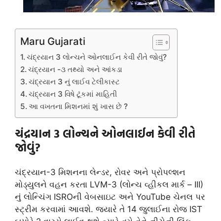
Maru Gujarati
ચંદ્રયાન 3 લોન્ચને ઓનલાઈન કેવી રીતે જોવું?
ચંદ્રયાન -૩ તથ્યો અને આંકડા
ચંદ્રયાન 3 નું લાઈવ ટેલીકાસ્ટ
ચંદ્રયાન 3 વિષે ટૂંકમાં માહિતી
આ વખતના મિશનમાં શું ખાસ છે ?
ચંદ્રયાન 3 લોન્ચને ઓનલાઈન કેવી રીતે
જોવું?
ચંદ્રયાન-3 મિશનના લેન્ડર, રોવર અને પ્રોપલ્શન
મોડ્યુલને વહન કરતા LVM-3 (લોન્ચ વ્હીકલ માર્ક – III)
નું લોન્ચિંગ ISROની વેબસાઇટ અને YouTube ચેનલ પર
સ્ટ્રીમ કરવામાં આવશે. જ્યારે તે 14 જુલાઈના રોજ IST