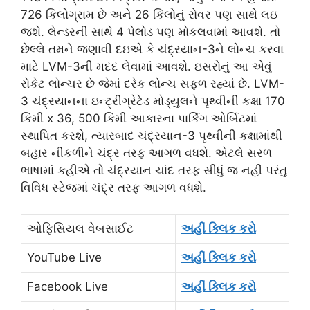
726 કિલોગ્રામ છે અને 26 કિલોનું રોવર પણ સાથે લઇ
જશે. લેન્ડરની સાથે 4 પેલોડ પણ મોકલવામાં આવશે. તો
છેલ્લે તમને જણાવી દઇએ કે ચંદ્રયાન-3ને લોન્ચ કરવા
માટે LVM-3ની મદદ લેવામાં આવશે. ઇસરોનું આ એવું
રોકેટ લોન્ચર છે જેમાં દરેક લોન્ચ સફળ રહ્યાં છે. LVM-
3 ચંદ્રયાનના ઇન્ટ્રીગ્રેટેડ મોડ્યુલને પૃથ્વીની કક્ષા 170
કિમી x 36, 500 કિમી આકારના પાર્કિંગ ઓર્બિટમાં
સ્થાપિત કરશે, ત્યારબાદ ચંદ્રયાન-3 પૃથ્વીની કક્ષામાંથી
બહાર નીકળીને ચંદ્ર તરફ આગળ વધશે. એટલે સરળ
ભાષામાં કહીએ તો ચંદ્રયાન ચાંદ તરફ સીધું જ નહીં પરંતુ
વિવિધ સ્ટેજમાં ચંદ્ર તરફ આગળ વધશે.
ઓફિસિયલ વેબસાઈટ
અહીં ક્લિક કરો
YouTube Live
અહીં ક્લિક કરો
Facebook Live
અહીં ક્લિક કરો