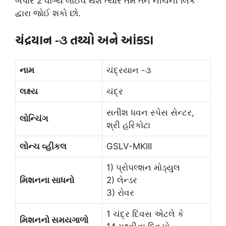
બપોરે 2 વાગ્યે લાઈવ થશે ત્યારે તમે તેને નીચેની લિંક
દ્વારા જોઈ શકો છો.
ચંદ્રયાન -૩ તથ્યો અને આંકડા
નામ
ચંદ્રયાન -૩
લક્ષ્ય
ચંદ્ર
સતીશ ધવન સ્પેસ સેન્ટર,
લોન્ચિંગ
શ્રી હરિકોટા
લોન્ચ વ્હીકલ
GSLV-MKIII
1) પ્રોપલ્શન મોડ્યુલ
મિશનના સાધનો
2) લેન્ડર
3) રોવર
1 ચંદ્ર દિવસ એટલે કે
મિશનનો સમયગાળો