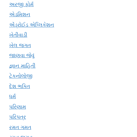
અરજી ફોર્મ
એડમિશન
એંડ્રોઈડ એપ્લિકેશન
ખેતીવાડી
ખેલ જગત
જાણવા જેવું
જ્ઞાન માહિતી
ટેકનોલોજી
દેશ ભક્તિ
ધર્મ
પરિણામ
પરિપત્ર
રમત ગમત