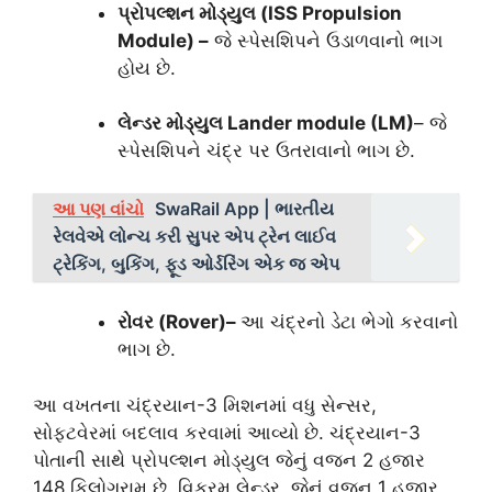
પ્રોપલ્શન મોડ્યુલ (ISS Propulsion
Module) –
જે સ્પેસશિપને ઉડાળવાનો ભાગ
હોય છે.
લેન્ડર મોડ્યુલ Lander module (LM)
– જે
સ્પેસશિપને ચંદ્ર પર ઉતરાવાનો ભાગ છે.
આ પણ વાંચો
SwaRail App | ભારતીય
રેલવેએ લોન્ચ કરી સુપર એપ ટ્રેન લાઈવ
ટ્રેકિંગ, બુકિંગ, ફૂડ ઓર્ડરિંગ એક જ એપ
રોવર (Rover)–
આ ચંદ્રનો ડેટા ભેગો કરવાનો
ભાગ છે.
આ વખતના ચંદ્રયાન-3 મિશનમાં વધુ સેન્સર,
સોફ્ટવેરમાં બદલાવ કરવામાં આવ્યો છે. ચંદ્રયાન-3
પોતાની સાથે પ્રોપલ્શન મોડ્યુલ જેનું વજન 2 હજાર
148 કિલોગ્રામ છે. વિક્રમ લેન્ડર, જેનું વજન 1 હજાર