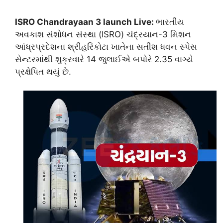
ISRO Chandrayaan 3 launch Live:
ભારતીય
અવકાશ સંશોધન સંસ્થા (ISRO) ચંદ્રયાન-3 મિશન
આંધ્રપ્રદેશના શ્રીહરિકોટા ખાતેના સતીશ ધવન સ્પેસ
સેન્ટરમાંથી શુક્રવારે 14 જુલાઈએ બપોરે 2.35 વાગ્યે
પ્રક્ષેપિત થયું છે.