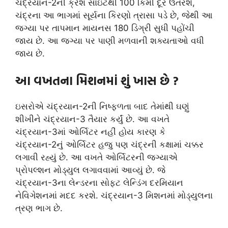
ચંદ્રયાન-2ની ક્રેશ સાઇટથી 100 કિમી દૂર ઉતરશે,
ચંદ્રના આ ભાગમાં સૂર્યના કિરણો ત્રાસા પડે છે, જેથી આ
જગ્યા પર તાપમાન માયનસ 180 ડિગ્રી સુધી પહોંચી
જાય છે. આ જગ્યા પર પાણી મળવાની શક્યતાઓ વધી
જાય છે.
આ વખતના મિશનમાં શું ખાસ છે ?
ઇસરોએ ચંદ્રયાન-2ની નિષ્ફળતા બાદ તેમાંથી ઘણું
શીખીને ચંદ્રયાન-3 તૈયાર કર્યું છે. આ વખતે
ચંદ્રયાન-3માં ઓર્બિટર નહીં હોય કારણ કે
ચંદ્રયાન-2નું ઓર્બિટર હજુ પણ ચંદ્રની કક્ષામાં ચક્કર
લગાવી રહ્યું છે. આ વખતે ઓર્બિટરની જગ્યાએ
પ્રોપલ્શન મોડ્યુલ લગાવવામાં આવ્યું છે. જે
ચંદ્રયાન-3ના લેન્ડરના સોફ્ટ લેન્ડિંગ દરમિયાન
નેવિગેશનમાં મદદ કરશે. ચંદ્રયાન-3 મિશનમાં મોડ્યુલના
ત્રણ ભાગ છે.