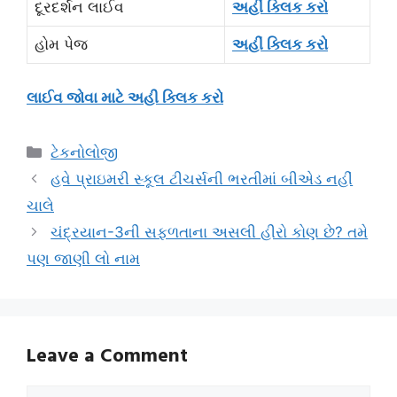
દૂરદર્શન લાઈવ
અહીં ક્લિક કરો
હોમ પેજ
અહીં ક્લિક કરો
લાઈવ જોવા માટે અહી ક્લિક કરો
Categories
ટેકનોલોજી
હવે પ્રાઇમરી સ્કૂલ ટીચર્સની ભરતીમાં બીએડ નહીં
ચાલે
ચંદ્રયાન-3ની સફળતાના અસલી હીરો કોણ છે? તમે
પણ જાણી લો નામ
Leave a Comment
Comment