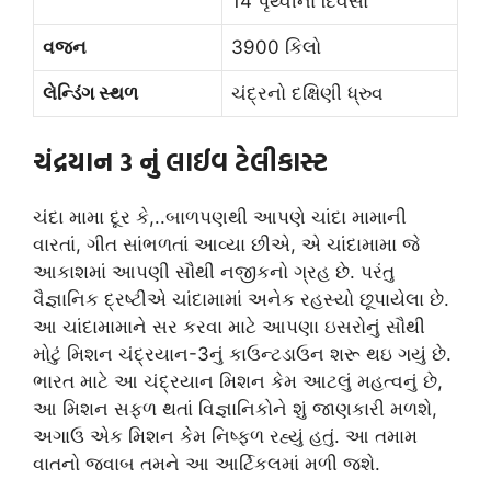
14 પૃથ્વીના દિવસો
વજન
3900 કિલો
લેન્ડિંગ સ્થળ
ચંદ્રનો દક્ષિણી ધ્રુવ
ચંદ્રયાન 3 નું લાઈવ ટેલીકાસ્ટ
ચંદા મામા દૂર કે,..બાળપણથી આપણે ચાંદા મામાની
વારતાં, ગીત સાંભળતાં આવ્યા છીએ, એ ચાંદામામા જે
આકાશમાં આપણી સૌથી નજીકનો ગ્રહ છે. પરંતુ
વૈજ્ઞાનિક દ્રષ્ટીએ ચાંદામામાં અનેક રહસ્યો છૂપાયેલા છે.
આ ચાંદામામાને સર કરવા માટે આપણા ઇસરોનું સૌથી
મોટું મિશન ચંદ્રયાન-3નું કાઉન્ટડાઉન શરૂ થઇ ગયું છે.
ભારત માટે આ ચંદ્રયાન મિશન કેમ આટલું મહત્વનું છે,
આ મિશન સફળ થતાં વિજ્ઞાનિકોને શું જાણકારી મળશે,
અગાઉ એક મિશન કેમ નિષ્ફળ રહ્યું હતું. આ તમામ
વાતનો જવાબ તમને આ આર્ટિકલમાં મળી જશે.