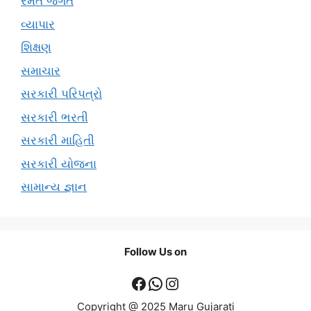
રમત જગત
વ્યાપાર
શિક્ષણ
સમાચાર
સરકારી પરિપત્રો
સરકારી ભરતી
સરકારી માહિતી
સરકારી યોજના
સામાન્ય જ્ઞાન
Follow Us on
Facebook
WhatsApp
Instagram
Copyright @ 2025 Maru Gujarati