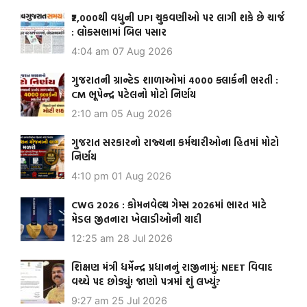
₹2,000થી વધુની UPI ચુકવણીઓ પર લાગી શકે છે ચાર્જ
: લોકસભામાં બિલ પસાર
4:04 am
07 Aug 2026
ગુજરાતની ગ્રાન્ટેડ શાળાઓમાં 4000 ક્લાર્કની ભરતી :
CM ભૂપેન્દ્ર પટેલનો મોટો નિર્ણય
2:10 am
05 Aug 2026
ગુજરાત સરકારનો રાજ્યના કર્મચારીઓના હિતમાં મોટો
નિર્ણય
4:10 pm
01 Aug 2026
CWG 2026 : કોમનવેલ્થ ગેમ્સ 2026માં ભારત માટે
મેડલ જીતનારા ખેલાડીઓની યાદી
12:25 am
28 Jul 2026
શિક્ષણ મંત્રી ધર્મેન્દ્ર પ્રધાનનું રાજીનામું: NEET વિવાદ
વચ્ચે પદ છોડ્યું! જાણો પત્રમાં શું લખ્યું?
9:27 am
25 Jul 2026