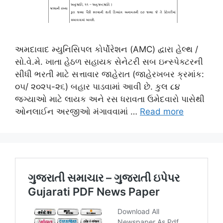
અમદાવાદ મ્યુનિસિપલ કોર્પોરેશન (AMC) દ્વારા હેલ્થ /
સો.વે.મે. ખાતા હેઠળ સહાયક સેનેટરી સબ ઇન્સ્પેક્ટરની
સીધી ભરતી માટે સત્તાવાર જાહેરાત (જાહેરખબર ક્રમાંક:
૦૫/ ૨૦૨૫-૨૬) બહાર પાડવામાં આવી છે. કુલ ૮૪
જગ્યાઓ માટે લાયક અને રસ ધરાવતા ઉમેદવારો પાસેથી
ઓનલાઈન અરજીઓ મંગાવવામાં …
Read more