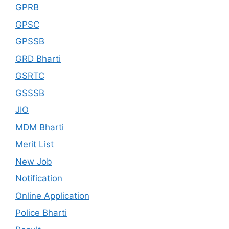
GPRB
GPSC
GPSSB
GRD Bharti
GSRTC
GSSSB
JIO
MDM Bharti
Merit List
New Job
Notification
Online Application
Police Bharti