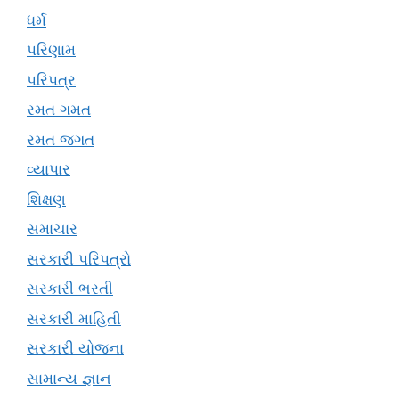
ધર્મ
પરિણામ
પરિપત્ર
રમત ગમત
રમત જગત
વ્યાપાર
શિક્ષણ
સમાચાર
સરકારી પરિપત્રો
સરકારી ભરતી
સરકારી માહિતી
સરકારી યોજના
સામાન્ય જ્ઞાન