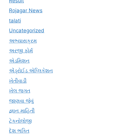
Result
Rojagar News
talati
Uncategorized
અભ્યાસક્રમ
અરજી ફોર્મ
એડમિશન
એંડ્રોઈડ એપ્લિકેશન
ખેતીવાડી
ખેલ જગત
જાણવા જેવું
જ્ઞાન માહિતી
ટેકનોલોજી
દેશ ભક્તિ