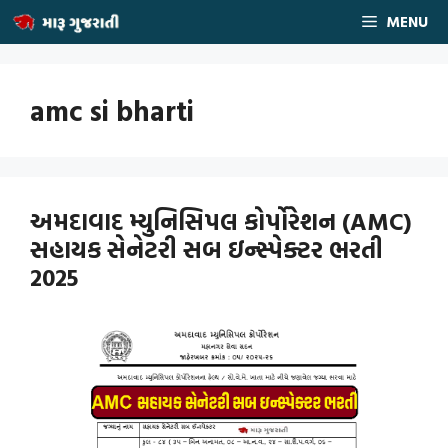
Skip
MENU
to
content
amc si bharti
અમદાવાદ મ્યુનિસિપલ કોર્પોરેશન (AMC)
સહાયક સેનેટરી સબ ઇન્સ્પેક્ટર ભરતી
2025