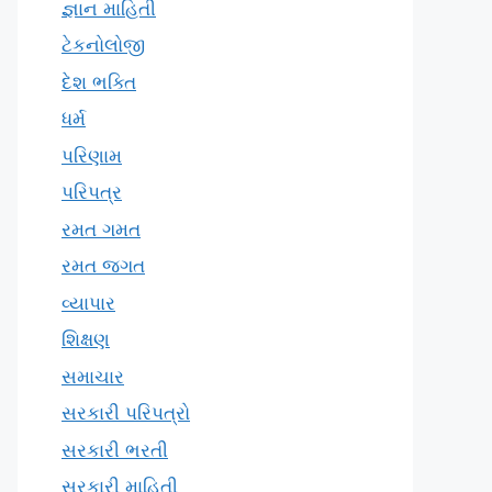
જ્ઞાન માહિતી
ટેકનોલોજી
દેશ ભક્તિ
ધર્મ
પરિણામ
પરિપત્ર
રમત ગમત
રમત જગત
વ્યાપાર
શિક્ષણ
સમાચાર
સરકારી પરિપત્રો
સરકારી ભરતી
સરકારી માહિતી