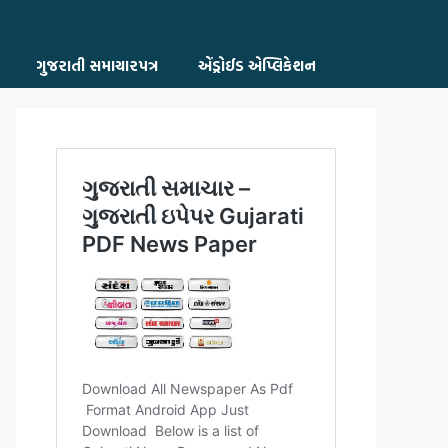
ગુજરાતી સમાચારપત્ર
એંડ્રોઈડ એપ્લિકેશન