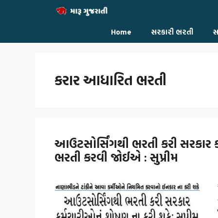
Skip
to
content
Home
સરકારી ભરતી
સ
કરાર આધારિત ભરતી
આઉટસોર્સિંગથી ભરતી કરી સરકાર ક
ભરતી કરવી જોઈએ : સુપ્રીમ