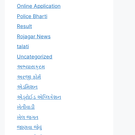
Online Application
Police Bharti
Result
Rojagar News
talati
Uncategorized
અભ્યાસક્રમ
અરજી ફોર્મ
એડમિશન
એંડ્રોઈડ એપ્લિકેશન
ખેતીવાડી
ખેલ જગત
જાણવા જેવું