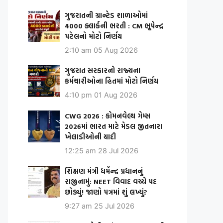
ગુજરાતની ગ્રાન્ટેડ શાળાઓમાં
4000 ક્લાર્કની ભરતી : CM ભૂપેન્દ્ર
પટેલનો મોટો નિર્ણય
2:10 am
05 Aug 2026
ગુજરાત સરકારનો રાજ્યના
કર્મચારીઓના હિતમાં મોટો નિર્ણય
4:10 pm
01 Aug 2026
CWG 2026 : કોમનવેલ્થ ગેમ્સ
2026માં ભારત માટે મેડલ જીતનારા
ખેલાડીઓની યાદી
12:25 am
28 Jul 2026
શિક્ષણ મંત્રી ધર્મેન્દ્ર પ્રધાનનું
રાજીનામું: NEET વિવાદ વચ્ચે પદ
છોડ્યું! જાણો પત્રમાં શું લખ્યું?
9:27 am
25 Jul 2026