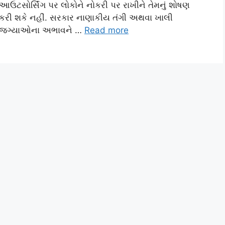
આઉટસોર્સિંગ પર લોકોને નોકરી પર રાખીને તેમનું શોષણ
કરી શકે નહીં. સરકાર નાણાકીય તંગી અથવા ખાલી
જગ્યાઓના અભાવને …
Read more